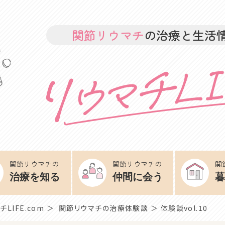
関節リウマチ
の治療と生活
関節リウマチの
関節リウマチの
関
治療を知る
仲間に会う
暮
チLIFE.com
＞
関節リウマチの治療体験談
＞ 体験談vol.10