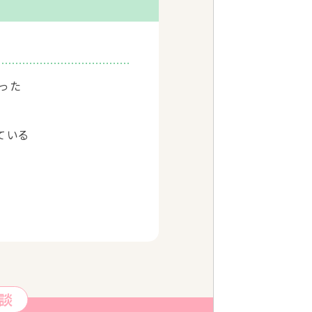
った
ている
談