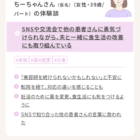
ちーちゃんさん
（女性・39歳/
（仮名）
の体験談
パート）
SNSや交流会で他の患者さんに勇気づ
けられながら、
夫と一緒に食生活の改善
にも取り組んでいる
#家族
#薬の変更
#仕事
「美容師を続けられないかもしれない」と不安に
転院を経て、対応の違いを感じることも
妊活のために薬を変更。食生活にも気をつけるよ
うに
SNSで知り合った他の患者さんの言葉に救われ
た