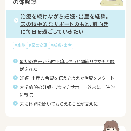
の体験談
治療を続けながら妊娠・出産を経験。
夫の積極的な
サポートのもと、前向き
に毎日を過ごしていきたい
#家族
#薬の変更
#妊娠・出産
最初の痛みから約10年。やっと関節リウマチと診
断された
妊娠・出産の希望を伝えたうえで治療をスタート
大学病院の妊娠・リウマチサポート外来に一時的
に転院
夫に体調を聞いてもらえることが支えに