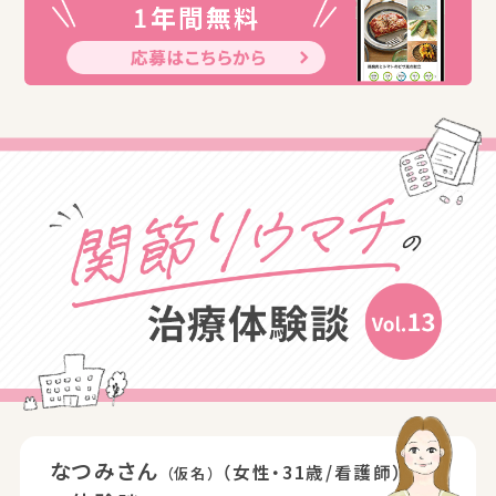
なつみさん
（女性・31歳/看護師）
（仮名）