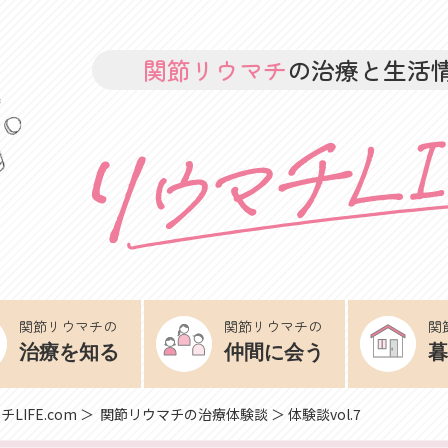
関節リウマチ
の治療と生活
関節リウマチの
関節リウマチの
関
治療を知る
仲間に会う
暮
LIFE.com
＞
関節リウマチの治療体験談
＞ 体験談vol.7