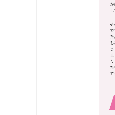
か
し
そ
で
た
も
っ
ま
り
た
て