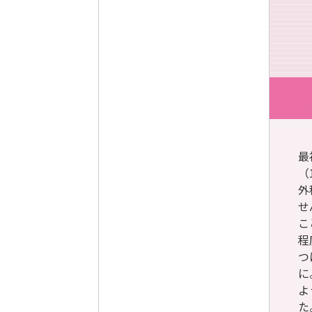
最
（
外
せ
こ
程
つ
に
よ
た