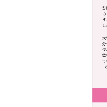
診
の
す
し
大
分
使
飲
て
い