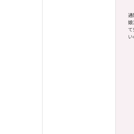
通
娘
て
い