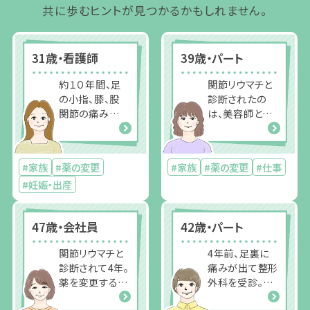
共に歩むヒントが見つかるかもしれません。
31歳・看護師
39歳・パート
約１０年間、足
関節リウマチと
の小指、膝、股
診断されたの
関節の痛み
は、美容師とし
が“出てはおさ
て順調にキャリ
まる”を繰り返
アを積んでいた
す。28歳のとき
36歳のとき。、、、
#家族
#薬の変更
#家族
#薬の変更
#仕事
に、、、
#妊娠・出産
47歳・会社員
42歳・パート
関節リウマチと
4年前、足裏に
診断されて4年。
痛みが出て整形
薬を変更するた
外科を受診。そ
びに副作用が出
の後しばらくし