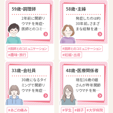
59歳・調理師
58歳・主婦
2年前に関節リ
発症したのは約
ウマチを発症・
30年前。さまざ
医師とのコミュ
まな経験を通し
ニケーション
て、薬…
#医師とのコミュニケーション
#医師とのコミュニケーション
#趣味・旅行
#妊娠・出産
33歳・会社員
48歳・医療関係者
30歳になるタイ
現在16歳の娘
ミングで関節リ
さんが昨年関節
ウマチを発症。
リウマチを発
肩やあごの痛み
症。病名が判明
などに悩まされ
するまでの半年
ながらも、家族
間、不安な気持
#あごの痛み
#学生
#親子
#大学病院
や友人に頼こと
ちを抱える娘に