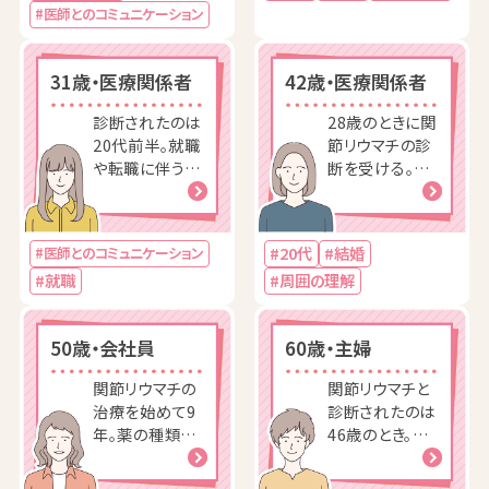
#医師とのコミュニケーション
でストレ
寄り添い、診断
されてからは、
良い
31歳・医療関係者
42歳・医療関係者
診断されたのは
28歳のときに関
20代前半。就職
節リウマチの診
や転職に伴う転
断を受ける。病
居で、病院を変
気に関して周囲
更しながら治療
から理解を得ら
を続けること
れず、苦労した
#20代
#結婚
#医師とのコミュニケーション
に。
経験も。
#就職
#周囲の理解
50歳・会社員
60歳・主婦
関節リウマチの
関節リウマチと
治療を始めて9
診断されたのは
年。薬の種類や
46歳のとき。診
量を細かく調節
断されてから2
したことによっ
年後に、よりよ