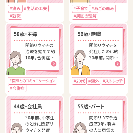
て症状は徐々に
い治療を求めて
#痛み
#生活の工夫
#子育て
#あごの痛み
緩和。
病院を変更。
#就職
#周囲の理解
58歳・主婦
56歳・無職
関節リウマチの
関節リウマチを
治療を始めて約
発症したのは約
10年。合併症を
30年前。関節リ
発症ウマチに関
ウマチに関する
する書籍を読む
書籍を読むなど
などして情報を
して情報を収...
#20代
#海外
#ストレッチ
#医師とのコミュニケーション
収集。
集。
#合併症
44歳・会社員
55歳・パート
30年前、中学生
関節リウマチ治
のときに関節リ
療歴3年。職場
ウマチを発症。
の人に病気のこ