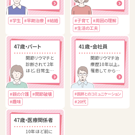
高校時病気と向
とを伝えことで
き合うことがで
助けてもらいな
きず、就職当初
がら、無理のな
#学生
#早期治療
#結婚
#子育て
#周囲の理解
は忙しさから治
い範囲で仕事を
#生活の工夫
療は後回しに。
続けられてい
る。
47歳・パート
41歳・会社員
関節リウマチと
関節リウマチ治
診断されて2年
療歴10年以上。
ほど。日常生活
罹患してから、
や親の介護のこ
結婚や子供の誕
となど何でも相
生などライフス
談できる主治医
タイルが変化し
#親の介護
#関節破壊
#医師とのコミュニケーション
のもとで、治療
ているが、適切
#趣味
#20代
により症状が落
な治療で、日常
ち着き、新たな
生活は問題なく
趣味にも挑戦し
過ごせている。
47歳・医療関係者
たい。
10年ほど前に