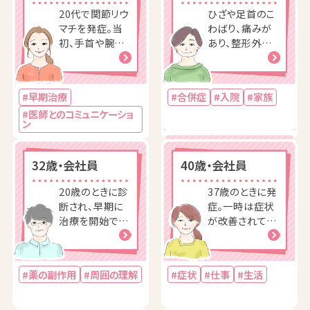
20代で関節リウ
ひざや足首のこ
マチを発症。当
わばり、痛みが
初、手首や腕、ひ
あり、整形外科
ざの痛みがあ
を受診。関節リ
り、
ウマチが頭の片
隅にあったもの
#早期治療
#合併症
#入院
#家族
の検査を受け
#医師とのコミュニケーショ
ず、
ン
32歳・会社員
40歳・会社員
20歳のときに診
37歳のときに発
断され、早期に
症。一時は症状
治療を開始でき
が改善されてい
たものの、薬の
たが、再び悪化
副作用に悩まさ
し
れた時期も
#薬の副作用
#周囲の理解
#症状
#仕事
#生活