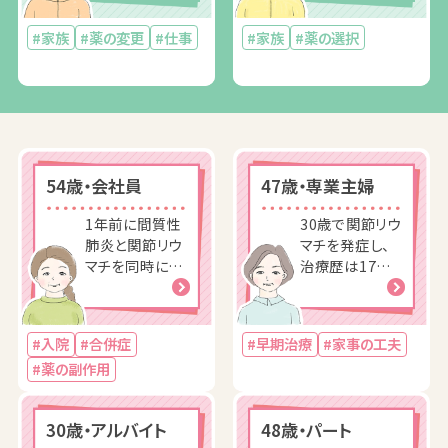
て、なかなか治
たら、膝や肩、肘
療薬が決まらな
と立て続けに痛
#家族
#薬の変更
#仕事
#家族
#薬の選択
かった
みが出た
54歳・会社員
47歳・専業主婦
1年前に間質性
30歳で関節リウ
肺炎と関節リウ
マチを発症し、
マチを同時に発
治療歴は17年
症。関節リウマ
に。治療は順調
チの治療を開始
で減薬もしてき
するものの
たが
#入院
#合併症
#早期治療
#家事の工夫
#薬の副作用
30歳・アルバイト
48歳・パート