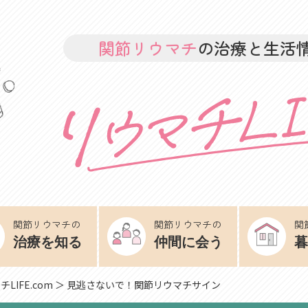
関節リウマチ
の治療と生活
関節リウマチの
関節リウマチの
関
治療を知る
仲間に会う
暮
LIFE.com
＞ 見逃さないで！関節リウマチサイン