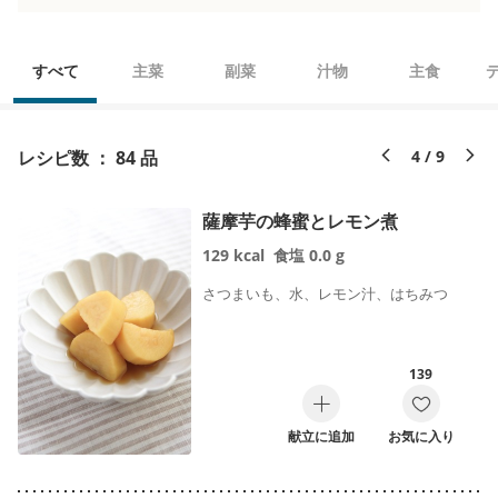
すべて
主菜
副菜
汁物
主食
レシピ数 ： 84 品
4 / 9
薩摩芋の蜂蜜とレモン煮
129
kcal
食塩
0.0
g
さつまいも、水、レモン汁、はちみつ
139
献立に追加
お気に入り