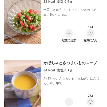
33
kcal
食塩
0.4
g
水菜、きゅうり、トマト、ひきわり納
豆、長いも、め…
173
献立に追加
お気に入り
かぼちゃとさつまいものスープ
84
kcal
食塩
0.1
g
かぼちゃ、さつまいも、玉ねぎ、にんじ
ん、水、牛乳
772