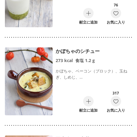
76
献立に追加
お気に入り
かぼちゃのシチュー
273
kcal
食塩
1.2
g
かぼちゃ、ベーコン（ブロック）、玉ね
ぎ、しめじ、…
317
献立に追加
お気に入り