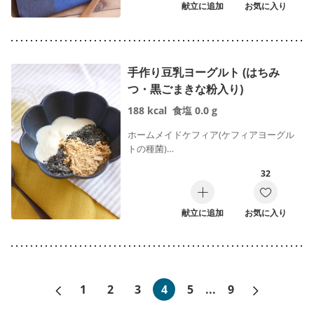
献立に追加
お気に入り
手作り豆乳ヨーグルト (はちみ
つ・黒ごまきな粉入り)
188
kcal
食塩
0.0
g
ホームメイドケフィア(ケフィアヨーグル
トの種菌)…
32
献立に追加
お気に入り
«前へ
次へ»
1
2
3
4
5
...
9