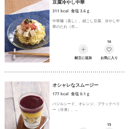
豆腐冷やし中華
311
kcal
食塩
3.6
g
中華麺（蒸し）、絹ごし豆腐、冷やし中
華のたれ（市…
16
献立に追加
お気に入り
オシャレなスムージー
177
kcal
食塩
0.1
g
バジルシード、オレンジ、ブラックベリ
ー（冷凍）、…
15