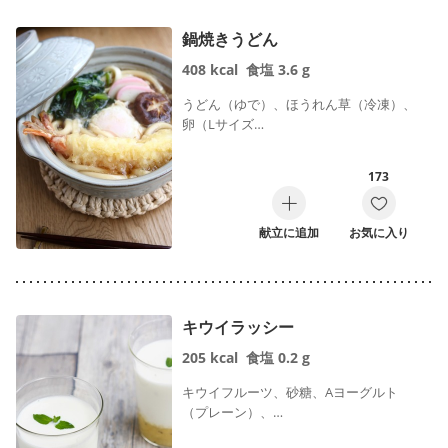
鍋焼きうどん
408
kcal
食塩
3.6
g
うどん（ゆで）、ほうれん草（冷凍）、
卵（Lサイズ…
173
献立に追加
お気に入り
キウイラッシー
205
kcal
食塩
0.2
g
キウイフルーツ、砂糖、Aヨーグルト
（プレーン）、…