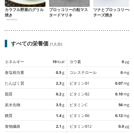
カラフル野菜のグリル
ブロッコリーの粒マス
ツナとブロッコリーの
焼き
タードマリネ
チーズ焼き
すべての栄養価
(1人分)
エネルギー
19
kcal
ヨウ素
0
µg
食塩相当量
0.5
g
コレステロール
0
mg
たんぱく質
2.3
g
ビタミンB1
0.07
mg
脂質
0.2
g
ビタミンB2
0.10
mg
炭水化物
3.5
g
ビタミンC
56
mg
糖質
1.4
g
ビタミンB6
0.12
mg
食物繊維
2.1
g
ビタミンB12
0.0
µg