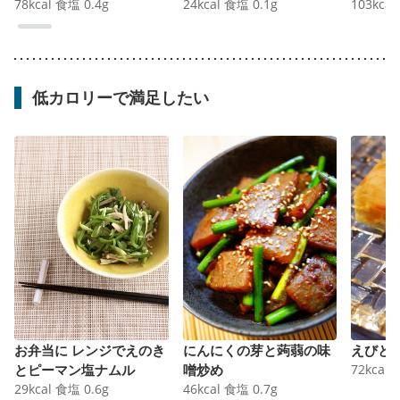
78
kcal
食塩
0.4
g
24
kcal
食塩
0.1
g
103
kcal
低カロリーで満足したい
お弁当に レンジでえのき
にんにくの芽と蒟蒻の味
えびと
とピーマン塩ナムル
噌炒め
72
kcal
29
kcal
食塩
0.6
g
46
kcal
食塩
0.7
g