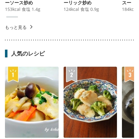
ーソース炒め
ーリック炒め
スー
153
kcal
食塩
1.4
g
124
kcal
食塩
0.9
g
184
kcal
もっと見る
人気のレシピ