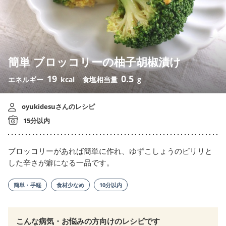
簡単 ブロッコリーの柚子胡椒漬け
19
0.5
エネルギー
kcal
食塩相当量
g
oyukidesuさんのレシピ
15分以内
ブロッコリーがあれば簡単に作れ、ゆずこしょうのピリリと
した辛さが癖になる一品です。
簡単・手軽
食材少なめ
10分以内
こんな病気・お悩みの方向けのレシピです