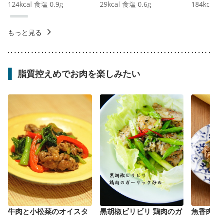
124
kcal
食塩
0.9
g
29
kcal
食塩
0.6
g
184
kcal
もっと見る
脂質控えめでお肉を楽しみたい
牛肉と小松菜のオイスタ
黒胡椒ビリビリ 鶏肉のガ
魚香肉