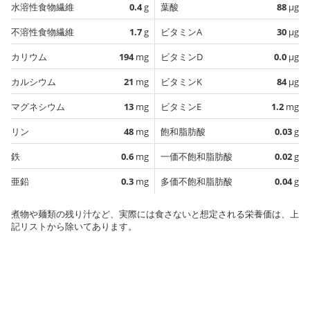
水溶性食物繊維
0.4
g
葉酸
88
µg
不溶性食物繊維
1.7
g
ビタミンA
30
µg
カリウム
194
mg
ビタミンD
0.0
µg
カルシウム
21
mg
ビタミンK
84
µg
マグネシウム
13
mg
ビタミンE
1.2
mg
リン
48
mg
飽和脂肪酸
0.03
g
鉄
0.6
mg
一価不飽和脂肪酸
0.02
g
亜鉛
0.3
mg
多価不飽和脂肪酸
0.04
g
煮物や麺類の残り汁など、実際には食さないと想定される栄養価は、上
記リストから除いてあります。