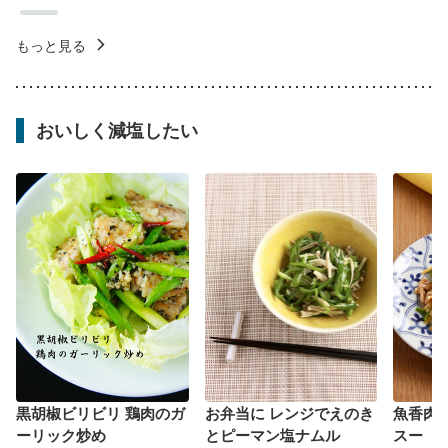
もっと見る
おいしく減塩したい
黒胡椒ビリビリ 鶏肉のガ
お弁当に レンジでえのき
魚香肉
ーリック炒め
とピーマン塩ナムル
スー