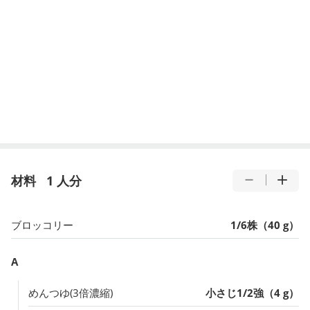
材料
1 人分
ブロッコリー
1/6株（40 g）
A
めんつゆ(3倍濃縮)
小さじ1/2強（4 g）