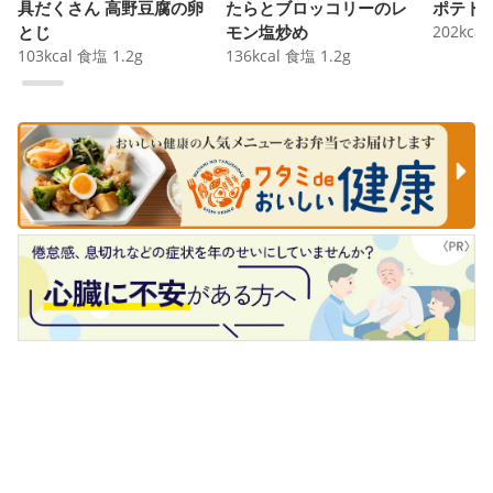
具だくさん 高野豆腐の卵
たらとブロッコリーのレ
ポテト
とじ
モン塩炒め
202
kcal
103
kcal
食塩
1.2
g
136
kcal
食塩
1.2
g