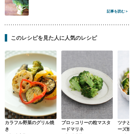
記事を読む >
このレシピを見た人に人気のレシピ
カラフル野菜のグリル焼
ブロッコリーの粒マスタ
ツナと
き
ードマリネ
ーズ焼