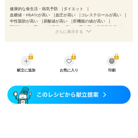
健康的な食生活・病気予防
ダイエット
血糖値・HbA1cが高い
血圧が高い
コレステロールが高い
中性脂肪が高い
尿酸値が高い
肝機能の値が高い
腎機能の値が高い
糖尿病（2型）
高血圧
脂質異常症
さらに表示する
高尿酸血症（痛風）
狭心症
心筋梗塞
心臓弁膜症
心不全
胃ポリープ
逆流性食道炎
胆石症
慢性膵炎（移行期・寛解期）
非アルコール性脂肪肝
過敏性腸症候群（IBS）
睡眠時無呼吸症候群
糖尿病性腎症（第１期）
糖尿病性腎症（第２期）
糖尿病性腎症（第３期）
CKD（ステージ１）
CKD（ステージ２）
献立に追加
CKD（ステージ３a）
お気に入り
印刷
CKD（ステージ３b）
透析
乳がん（抗がん剤治療中）
乳がん（ホルモン療法中）
乳がん（放射線治療中）
乳がん治療を終えた方・経過観察中の方など
飲み込みにくい
味の感じ方が変わった
産後（ミルク）
骨折
関節リウマチ
乾癬
フレイル（年齢に合わせた体作り）
貧血対策
ニキビ・肌荒れ
妊活中
更年期