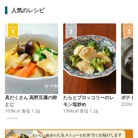
人気のレシピ
具だくさん 高野豆腐の卵
たらとブロッコリーのレ
ポテト
とじ
モン塩炒め
202
kcal
103
kcal
食塩
1.2
g
136
kcal
食塩
1.2
g