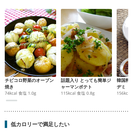
チビコロ野菜のオーブン
話題入り とっても簡単ジ
韓国料
焼き
ャーマンポテト
ヂミ 
74
kcal
食塩
1.0
g
115
kcal
食塩
0.8
g
156
kcal
低カロリーで満足したい