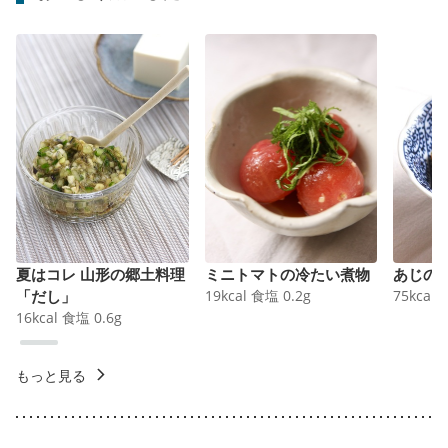
夏はコレ 山形の郷土料理
ミニトマトの冷たい煮物
あじの
「だし」
19
kcal
食塩
0.2
g
75
kcal
16
kcal
食塩
0.6
g
もっと見る