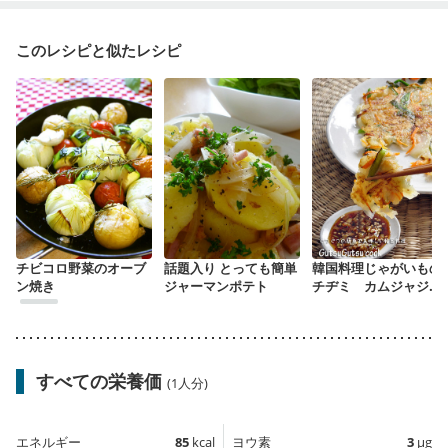
このレシピと似たレシピ
チビコロ野菜のオーブ
話題入り とっても簡単
韓国料理じゃがいもの
ン焼き
ジャーマンポテト
チヂミ カムジャジョ
ン
すべての栄養価
(1人分)
エネルギー
85
kcal
ヨウ素
3
µg