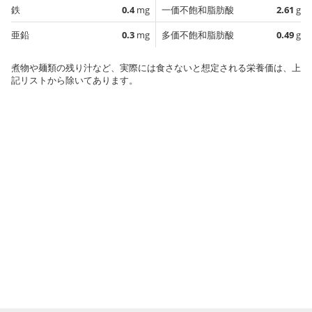
鉄
0.4
mg
一価不飽和脂肪酸
2.61
g
亜鉛
0.3
mg
多価不飽和脂肪酸
0.49
g
煮物や麺類の残り汁など、実際には食さないと想定される栄養価は、上
記リストから除いてあります。