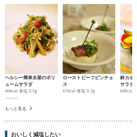
ヘルシー簡単水菜のボリ
ローストビーフピンチョ
鈴カボ
ュームサラダ
ス
サラダ
46
kcal
食塩
0.5
g
67
kcal
食塩
0.3
g
60
kcal
もっと見る
おいしく減塩したい