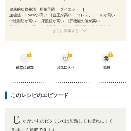
健康的な食生活・病気予防
ダイエット
血糖値・HbA1cが高い
血圧が高い
コレステロールが高い
中性脂肪が高い
尿酸値が高い
肝機能の値が高い
腎機能の値が高い
糖尿病（2型）
高血圧
脂質異常症
さらに表示する
高尿酸血症（痛風）
狭心症
心筋梗塞
心臓弁膜症
心不全
胆石症
非アルコール性脂肪肝
慢性便秘症
過敏性腸症候群（IBS）
睡眠時無呼吸症候群
糖尿病性腎症（第１期）
糖尿病性腎症（第２期）
CKD（ステージ１）
CKD（ステージ２）
乳がん（抗がん剤治療中）
乳がん（ホルモン療法中）
乳がん（放射線治療中）
献立に追加
お気に入り
印刷
乳がん治療を終えた方・経過観察中の方など
産後（ミルク）
骨折
骨粗しょう症
関節リウマチ
フレイル（年齢に合わせた体作り）
低栄養予防
貧血対策
ニキビ・肌荒れ
妊活中
更年期
このレシピのエピソード
じ
ゃがいものビタミンCは加熱しても壊れにくく、
効率よく摂取できます。