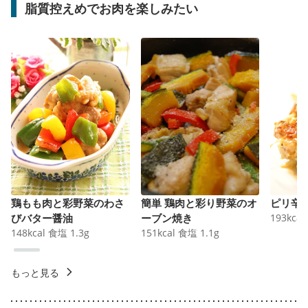
脂質控えめでお肉を楽しみたい
鶏もも肉と彩野菜のわさ
簡単 鶏肉と彩り野菜のオ
ピリ辛
びバター醤油
ーブン焼き
193
kcal
148
kcal
食塩
1.3
g
151
kcal
食塩
1.1
g
もっと見る