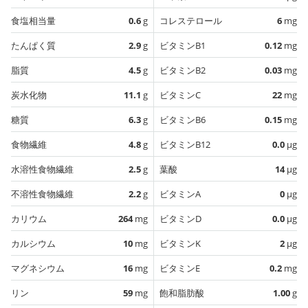
食塩相当量
0.6
g
コレステロール
6
mg
たんぱく質
2.9
g
ビタミンB1
0.12
mg
脂質
4.5
g
ビタミンB2
0.03
mg
炭水化物
11.1
g
ビタミンC
22
mg
糖質
6.3
g
ビタミンB6
0.15
mg
食物繊維
4.8
g
ビタミンB12
0.0
µg
水溶性食物繊維
2.5
g
葉酸
14
µg
不溶性食物繊維
2.2
g
ビタミンA
0
µg
カリウム
264
mg
ビタミンD
0.0
µg
カルシウム
10
mg
ビタミンK
2
µg
マグネシウム
16
mg
ビタミンE
0.2
mg
リン
59
mg
飽和脂肪酸
1.00
g