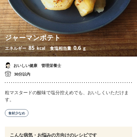
ジャーマンポテト
85
0.6
エネルギー
kcal
食塩相当量
g
おいしい健康 管理栄養士
30分以内
粒マスタードの酸味で塩分控えめでも、おいしくいただけま
す。
食材少なめ
こんな病気・お悩みの方向けのレシピです