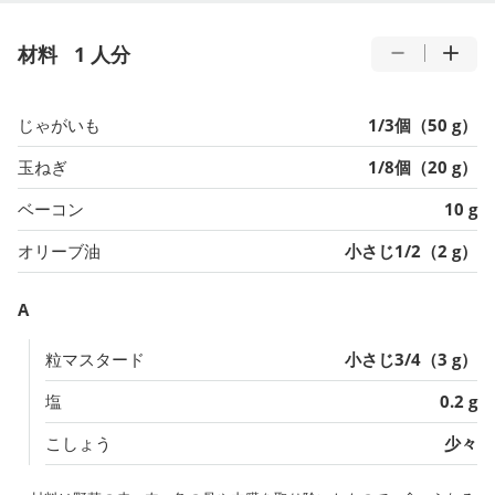
材料
1 人分
じゃがいも
1/3個（50 g）
玉ねぎ
1/8個（20 g）
ベーコン
10 g
オリーブ油
小さじ1/2（2 g）
A
粒マスタード
小さじ3/4（3 g）
塩
0.2 g
こしょう
少々