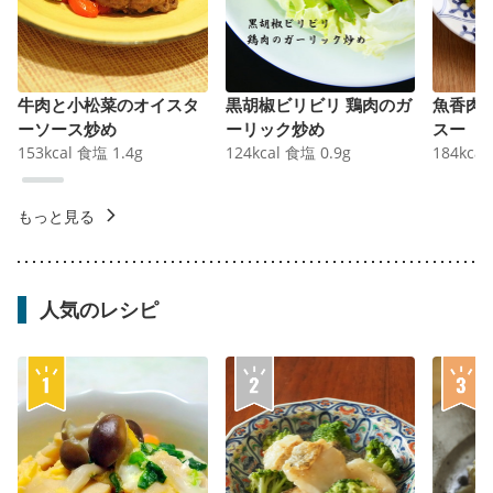
牛肉と小松菜のオイスタ
黒胡椒ビリビリ 鶏肉のガ
魚香肉
ーソース炒め
ーリック炒め
スー
153
kcal
食塩
1.4
g
124
kcal
食塩
0.9
g
184
kcal
もっと見る
人気のレシピ