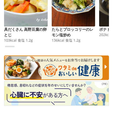
具だくさん 高野豆腐の卵
たらとブロッコリーのレ
ポテト
とじ
モン塩炒め
202
kcal
103
kcal
食塩
1.2
g
136
kcal
食塩
1.2
g