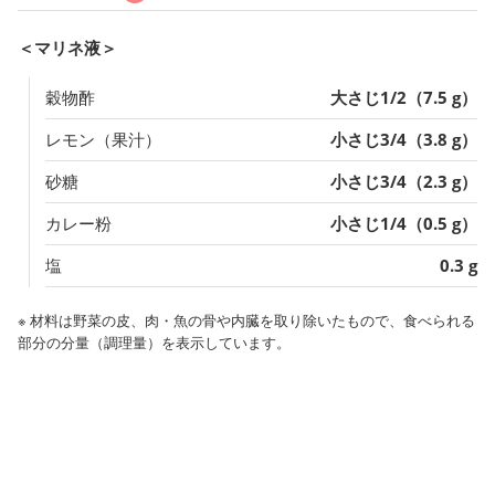
＜マリネ液＞
穀物酢
大さじ1/2（7.5 g）
レモン（果汁）
小さじ3/4（3.8 g）
砂糖
小さじ3/4（2.3 g）
カレー粉
小さじ1/4（0.5 g）
塩
0.3 g
※ 材料は野菜の皮、肉・魚の骨や内臓を取り除いたもので、食べられる
部分の分量（調理量）を表示しています。