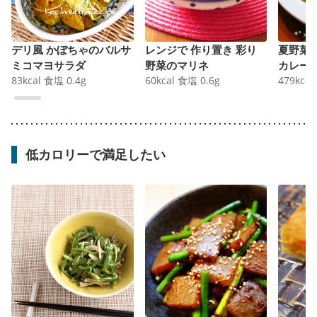
デリ風 かぼちゃのバルサ
レンジで 作り置き 彩り
夏野菜
ミコマヨサラダ
野菜のマリネ
カレー
83
kcal
食塩
0.4
g
60
kcal
食塩
0.6
g
479
kcal
低カロリーで満足したい