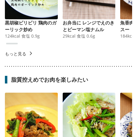
黒胡椒ビリビリ 鶏肉のガ
お弁当に レンジでえのき
魚香肉
ーリック炒め
とピーマン塩ナムル
スー
124
kcal
食塩
0.9
g
29
kcal
食塩
0.6
g
184
kcal
もっと見る
脂質控えめでお肉を楽しみたい