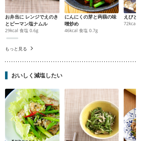
お弁当に レンジでえのき
にんにくの芽と蒟蒻の味
えびと
とピーマン塩ナムル
噌炒め
72
kcal
29
kcal
食塩
0.6
g
46
kcal
食塩
0.7
g
もっと見る
おいしく減塩したい