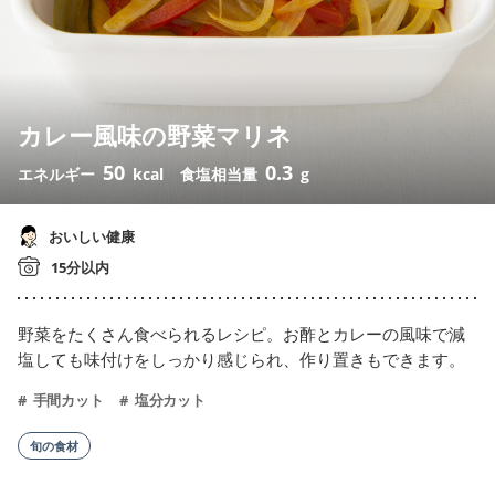
カレー風味の野菜マリネ
50
0.3
エネルギー
kcal
食塩相当量
g
おいしい健康
15分以内
野菜をたくさん食べられるレシピ。お酢とカレーの風味で減
塩しても味付けをしっかり感じられ、作り置きもできます。
手間カット
塩分カット
旬の食材