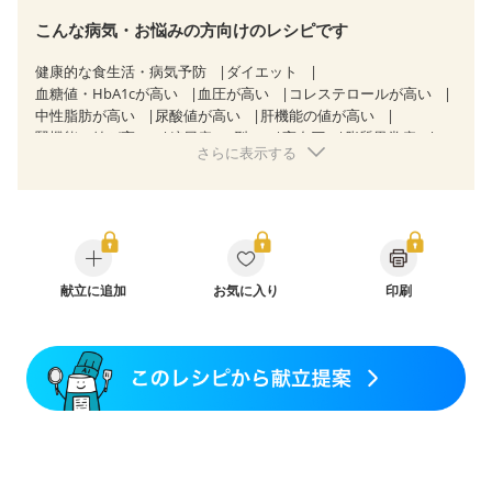
こんな病気・お悩みの方向けのレシピです
健康的な食生活・病気予防
ダイエット
血糖値・HbA1cが高い
血圧が高い
コレステロールが高い
中性脂肪が高い
尿酸値が高い
肝機能の値が高い
腎機能の値が高い
糖尿病（2型）
高血圧
脂質異常症
さらに表示する
高尿酸血症（痛風）
狭心症
心筋梗塞
心臓弁膜症
心不全
胃ポリープ
胆石症
慢性膵炎（移行期・寛解期）
非アルコール性脂肪肝
過敏性腸症候群（IBS）
睡眠時無呼吸症候群
糖尿病性腎症（第１期）
糖尿病性腎症（第２期）
糖尿病性腎症（第３期）
CKD（ステージ１）
CKD（ステージ２）
CKD（ステージ３a）
献立に追加
CKD（ステージ３b）
お気に入り
透析
印刷
乳がん（抗がん剤治療中）
乳がん（ホルモン療法中）
乳がん（放射線治療中）
乳がん治療を終えた方・経過観察中の方など
飲み込みにくい
味の感じ方が変わった
食欲がない
産後（ミルク）
骨折
骨粗しょう症
関節リウマチ
乾癬
貧血対策
ニキビ・肌荒れ
妊活中
更年期