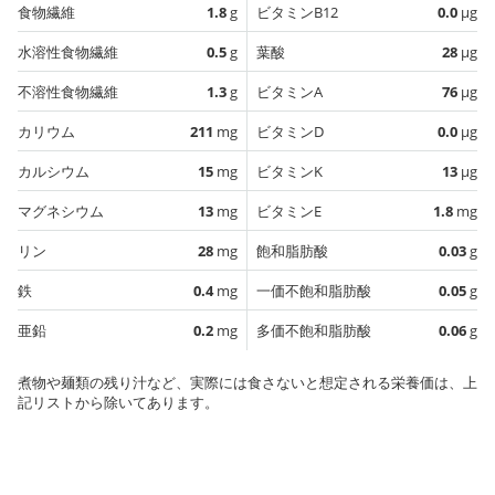
食物繊維
1.8
g
ビタミンB12
0.0
µg
水溶性食物繊維
0.5
g
葉酸
28
µg
不溶性食物繊維
1.3
g
ビタミンA
76
µg
カリウム
211
mg
ビタミンD
0.0
µg
カルシウム
15
mg
ビタミンK
13
µg
マグネシウム
13
mg
ビタミンE
1.8
mg
リン
28
mg
飽和脂肪酸
0.03
g
鉄
0.4
mg
一価不飽和脂肪酸
0.05
g
亜鉛
0.2
mg
多価不飽和脂肪酸
0.06
g
煮物や麺類の残り汁など、実際には食さないと想定される栄養価は、上
記リストから除いてあります。