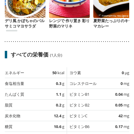
デリ風 かぼちゃのバル
レンジで 作り置き 彩り
夏野菜たっぷりのキー
サミコマヨサラダ
野菜のマリネ
マカレー
すべての栄養価
(1人分)
エネルギー
50
kcal
ヨウ素
0
µg
食塩相当量
0.3
g
コレステロール
0
mg
たんぱく質
1.1
g
ビタミンB1
0.04
mg
脂質
0.2
g
ビタミンB2
0.05
mg
炭水化物
12.4
g
ビタミンC
42
mg
糖質
10.6
g
ビタミンB6
0.17
mg