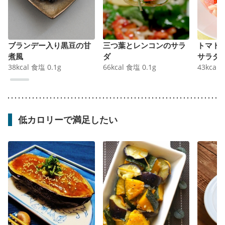
ブランデー入り黒豆の甘
三つ葉とレンコンのサラ
トマト
煮風
ダ
サラダ
38
kcal
食塩
0.1
g
66
kcal
食塩
0.1
g
43
kcal
低カロリーで満足したい