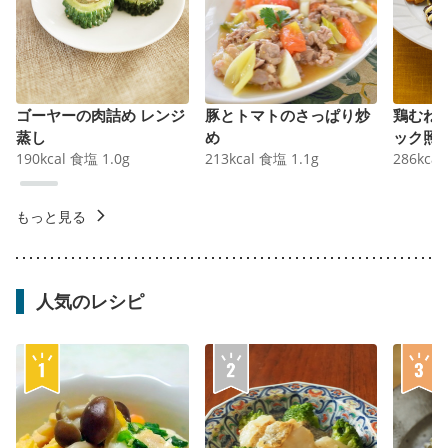
ゴーヤーの肉詰め レンジ
豚とトマトのさっぱり炒
鶏むね
蒸し
め
ック照
190
kcal
食塩
1.0
g
213
kcal
食塩
1.1
g
286
kcal
もっと見る
人気のレシピ