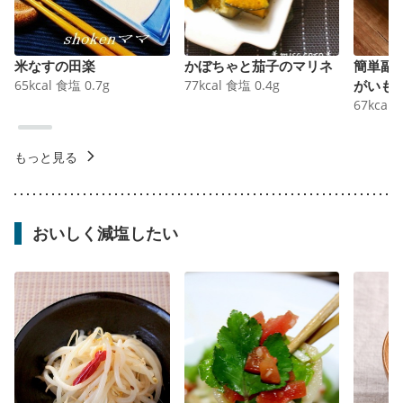
米なすの田楽
かぼちゃと茄子のマリネ
簡単副
65
kcal
食塩
0.7
g
77
kcal
食塩
0.4
g
がいも
67
kcal
もっと見る
おいしく減塩したい