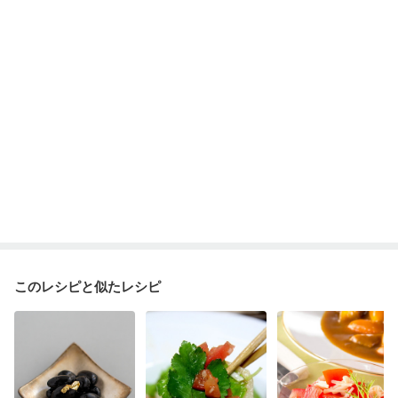
妊婦健診・血圧が気になる（初期）
妊婦健診・血糖値が気になる（初期）
妊娠高血圧(中期)
妊娠糖尿病(初期)
産後（母乳）
産後（混合栄養）
産後（ミルク）
関節リウマチ
乾癬
低栄養予防
貧血対策
ニキビ・肌荒れ
更年期
このレシピと似たレシピ