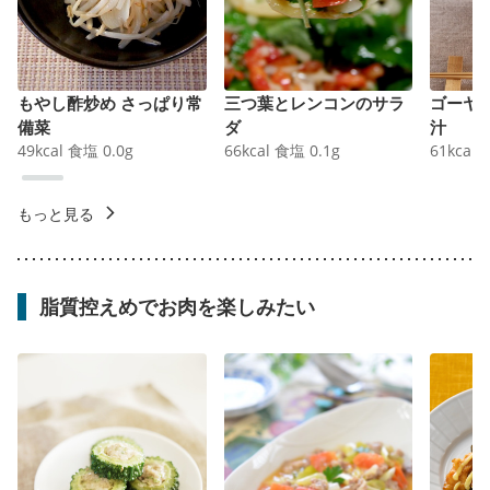
もやし酢炒め さっぱり常
三つ葉とレンコンのサラ
ゴーヤ
備菜
ダ
汁
49
kcal
食塩
0.0
g
66
kcal
食塩
0.1
g
61
kcal
もっと見る
脂質控えめでお肉を楽しみたい