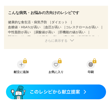
こんな病気・お悩みの方向けのレシピです
健康的な食生活・病気予防
ダイエット
血糖値・HbA1cが高い
血圧が高い
コレステロールが高い
中性脂肪が高い
尿酸値が高い
肝機能の値が高い
腎機能の値が高い
糖尿病（2型）
高血圧
脂質異常症
さらに表示する
高尿酸血症（痛風）
狭心症
心筋梗塞
心臓弁膜症
心不全
胃炎
胃ポリープ
消化性潰瘍（胃・十二指腸潰瘍）
逆流性食道炎
胆石症
慢性膵炎（移行期・寛解期）
痔
過敏性腸症候群（IBS）
糖尿病性腎症（第１期）
糖尿病性腎症（第２期）
糖尿病性腎症（第３期）
CKD（ステージ１）
CKD（ステージ２）
献立に追加
CKD（ステージ３a）
お気に入り
印刷
CKD（ステージ３b）
乳がん（抗がん剤治療中）
乳がん（ホルモン療法中）
乳がん（放射線治療中）
乳がん治療を終えた方・経過観察中の方など
胃がん治療を終えた方・経過観察中の方
大腸がん治療を終えた方・経過観察中の方
大腸がん（抗がん剤治療中）
大腸がん（放射線治療中）
妊娠中(初期)
妊婦健診・体重増加が気になる（初期）