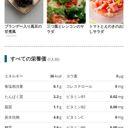
ブランデー入り黒豆の
三つ葉とレンコンのサ
トマトとえのきのお浸
甘煮風
ラダ
しサラダ
すべての栄養価
(1人分)
エネルギー
36
kcal
ヨウ素
0
µg
食塩相当量
0.1
g
コレステロール
0
mg
たんぱく質
2.2
g
ビタミンB1
0.02
mg
脂質
1.1
g
ビタミンB2
0.00
mg
炭水化物
4.8
g
ビタミンC
0
mg
糖質
3.6
g
ビタミンB6
0.00
mg