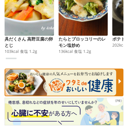
具だくさん 高野豆腐の卵
たらとブロッコリーのレ
ポテト
とじ
モン塩炒め
202
kcal
103
kcal
食塩
1.2
g
136
kcal
食塩
1.2
g