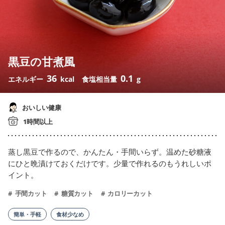
黒豆の甘煮風
36
0.1
エネルギー
kcal
食塩相当量
g
おいしい健康
1時間以上
蒸し黒豆で作るので、かんたん・手間いらず。温めた砂糖液
にひと晩漬けておくだけです。少量で作れるのもうれしいポ
イント。
手間カット
糖質カット
カロリーカット
簡単・手軽
食材少なめ