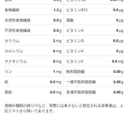
食物繊維
1.2
g
ビタミンB12
0.0
µg
水溶性食物繊維
0.0
g
葉酸
0
µg
不溶性食物繊維
0.0
g
ビタミンA
0
µg
カリウム
2
mg
ビタミンD
0.0
µg
カルシウム
6
mg
ビタミンK
0
µg
マグネシウム
0
mg
ビタミンE
0.0
mg
リン
1
mg
飽和脂肪酸
0.00
g
鉄
0.0
mg
一価不飽和脂肪酸
0.00
g
亜鉛
0.0
mg
多価不飽和脂肪酸
0.00
g
煮物や麺類の残り汁など、実際には食さないと想定される栄養価は、上
記リストから除いてあります。