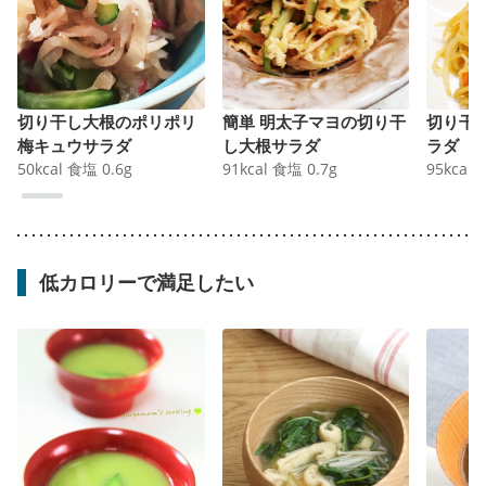
切り干し大根のポリポリ
簡単 明太子マヨの切り干
切り干
梅キュウサラダ
し大根サラダ
ラダ
50
kcal
食塩
0.6
g
91
kcal
食塩
0.7
g
95
kcal
低カロリーで満足したい