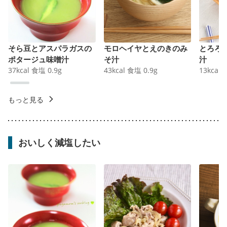
そら豆とアスパラガスの
モロヘイヤとえのきのみ
とろろ
ポタージュ味噌汁
そ汁
汁
37
kcal
食塩
0.9
g
43
kcal
食塩
0.9
g
13
kcal
もっと見る
おいしく減塩したい