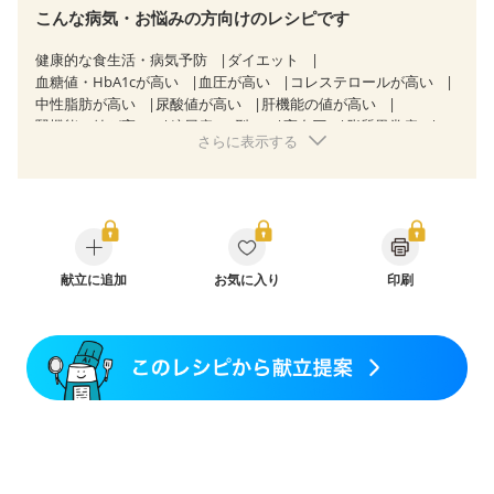
こんな病気・お悩みの方向けのレシピです
健康的な食生活・病気予防
ダイエット
血糖値・HbA1cが高い
血圧が高い
コレステロールが高い
中性脂肪が高い
尿酸値が高い
肝機能の値が高い
腎機能の値が高い
糖尿病（2型）
高血圧
脂質異常症
さらに表示する
高尿酸血症（痛風）
狭心症
心筋梗塞
心臓弁膜症
心不全
胃ポリープ
胆石症
慢性膵炎（移行期・寛解期）
非アルコール性脂肪肝
痔
慢性便秘症
過敏性腸症候群（IBS）
睡眠時無呼吸症候群
糖尿病性腎症（第１期）
糖尿病性腎症（第２期）
糖尿病性腎症（第３期）
CKD（ステージ１）
CKD（ステージ２）
献立に追加
CKD（ステージ３a）
お気に入り
印刷
乳がん（抗がん剤治療中）
乳がん（ホルモン療法中）
乳がん（放射線治療中）
乳がん治療を終えた方・経過観察中の方など
食欲がない
妊娠中(初期)
妊婦健診・体重増加が気になる（初期）
妊婦健診・血圧が気になる（初期）
妊婦健診・血糖値が気になる（初期）
妊娠高血圧(中期)
妊娠糖尿病(初期)
産後（母乳）
産後（混合栄養）
産後（ミルク）
骨折
骨粗しょう症
関節リウマチ
乾癬
フレイル（年齢に合わせた体作り）
貧血対策