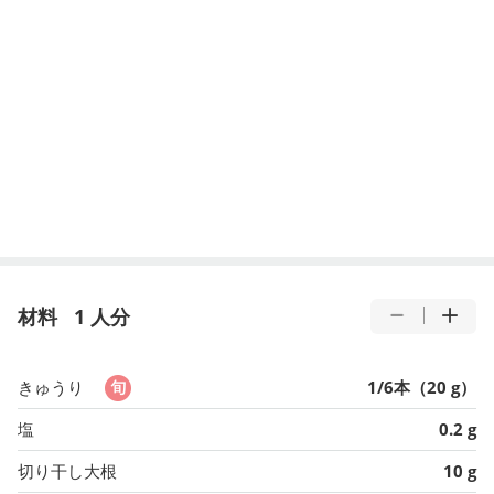
材料
1 人分
きゅうり
1/6本（20 g）
塩
0.2 g
切り干し大根
10 g