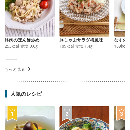
豚肉のぽん酢炒め
豚しゃぶサラダ梅風味
なすの
253
kcal
食塩
0.6
g
189
kcal
食塩
1.4
g
189
kcal
もっと見る
人気のレシピ