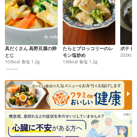
具だくさん 高野豆腐の卵
たらとブロッコリーのレ
ポテト
とじ
モン塩炒め
202
kcal
103
kcal
食塩
1.2
g
136
kcal
食塩
1.2
g