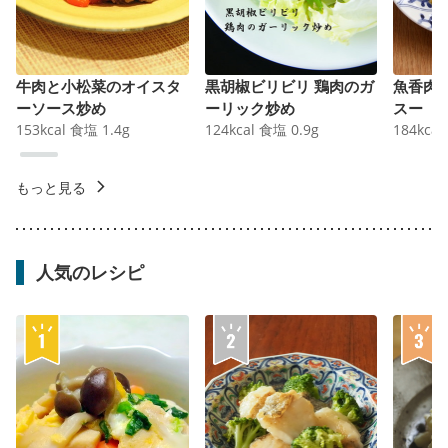
牛肉と小松菜のオイスタ
黒胡椒ビリビリ 鶏肉のガ
魚香肉
ーソース炒め
ーリック炒め
スー
153
kcal
食塩
1.4
g
124
kcal
食塩
0.9
g
184
kcal
もっと見る
人気のレシピ