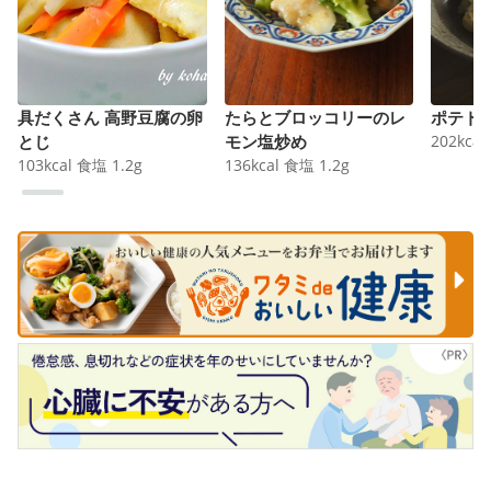
具だくさん 高野豆腐の卵
たらとブロッコリーのレ
ポテト
とじ
モン塩炒め
202
kcal
103
kcal
食塩
1.2
g
136
kcal
食塩
1.2
g