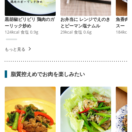
黒胡椒ビリビリ 鶏肉のガ
お弁当に レンジでえのき
魚香肉
ーリック炒め
とピーマン塩ナムル
スー
124
kcal
食塩
0.9
g
29
kcal
食塩
0.6
g
184
kcal
もっと見る
脂質控えめでお肉を楽しみたい