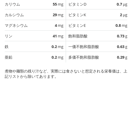
カリウム
55
mg
ビタミンD
0.7
µg
カルシウム
29
mg
ビタミンK
2
µg
マグネシウム
4
mg
ビタミンE
0.8
mg
リン
41
mg
飽和脂肪酸
0.73
g
鉄
0.2
mg
一価不飽和脂肪酸
0.63
g
亜鉛
0.2
mg
多価不飽和脂肪酸
0.29
g
煮物や麺類の残り汁など、実際には食さないと想定される栄養価は、上
記リストから除いてあります。