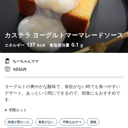
カステラ ヨーグルトマーマレードソース
137
0.1
エネルギー
kcal
食塩相当量
g
ちーちゃんママ
5分以内
ヨーグルトの爽やかな酸味で、食欲がない時でも食べやすい
デザート。あっという間にできるので、朝食にもおすすめで
す。
手間カット
味覚が変わった
食欲がない
手軽なおやつ
便秘