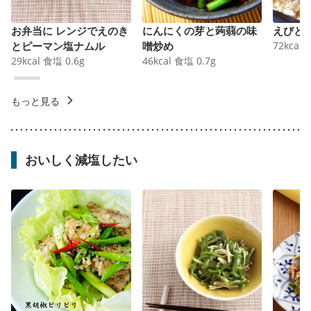
お弁当に レンジでえのき
にんにくの芽と蒟蒻の味
えびと
とピーマン塩ナムル
噌炒め
72
kcal
29
kcal
食塩
0.6
g
46
kcal
食塩
0.7
g
もっと見る
おいしく減塩したい