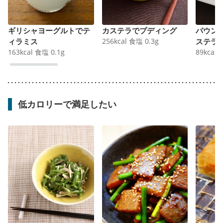
ギリシャヨーグルトでテ
カステラでプディング
パウン
ィラミス
256
kcal
食塩
0.3
g
ステラ
163
kcal
食塩
0.1
g
89
kcal
低カロリーで満足したい