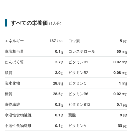
すべての栄養価
(1人分)
エネルギー
137
kcal
ヨウ素
5
µg
食塩相当量
0.1
g
コレステロール
50
mg
たんぱく質
2.7
g
ビタミンB1
0.02
mg
脂質
2.0
g
ビタミンB2
0.08
mg
炭水化物
28.8
g
ビタミンC
1
mg
糖質
28.5
g
ビタミンB6
0.02
mg
食物繊維
0.3
g
ビタミンB12
0.1
µg
水溶性食物繊維
0.1
g
葉酸
9
µg
不溶性食物繊維
0.1
g
ビタミンA
33
µg