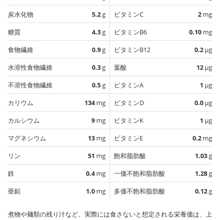
炭水化物
5.2
g
ビタミンC
2
mg
糖質
4.3
g
ビタミンB6
0.10
mg
食物繊維
0.9
g
ビタミンB12
0.2
µg
水溶性食物繊維
0.3
g
葉酸
12
µg
不溶性食物繊維
0.5
g
ビタミンA
1
µg
カリウム
134
mg
ビタミンD
0.0
µg
カルシウム
9
mg
ビタミンK
1
µg
マグネシウム
13
mg
ビタミンE
0.2
mg
リン
51
mg
飽和脂肪酸
1.03
g
鉄
0.4
mg
一価不飽和脂肪酸
1.28
g
亜鉛
1.0
mg
多価不飽和脂肪酸
0.12
g
煮物や麺類の残り汁など、実際には食さないと想定される栄養価は、上