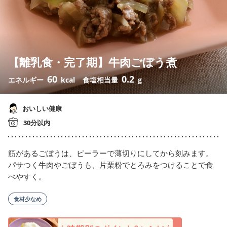
【離乳食・完了期】牛肉ごぼう煮
60
0.2
エネルギー
kcal
食塩相当量
g
おいしい健康
30分以内
筋があるごぼうは、ピーラーで薄切りにしてから刻みます。
パサつく牛肉やごぼうも、片栗粉でとろみをつけることで食
べやすく。
食材少なめ