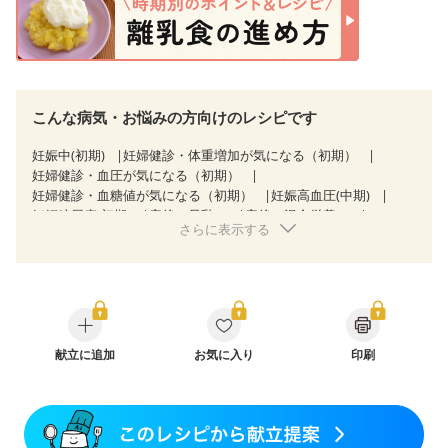
こんな病気・お悩みの方向けのレシピです
妊娠中(初期)
妊婦健診・体重増加が気になる（初期）
妊婦健診・血圧が気になる（初期）
妊婦健診・血糖値が気になる（初期）
妊娠高血圧(中期)
妊娠糖尿病(初期)
産後（母乳）
産後（混合栄養）
さらに表示する
産後（ミルク）
骨折
骨粗しょう症
献立に追加
お気に入り
印刷