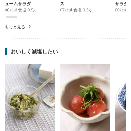
ュームサラダ
ス
サラダ
46
kcal
食塩
0.5
g
67
kcal
食塩
0.3
g
60
kcal
もっと見る
おいしく減塩したい