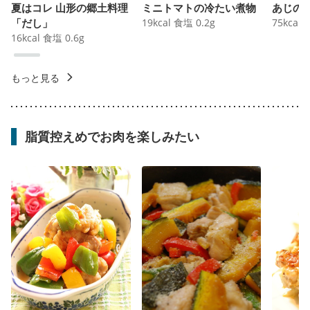
夏はコレ 山形の郷土料理
ミニトマトの冷たい煮物
あじの
「だし」
19
kcal
食塩
0.2
g
75
kcal
16
kcal
食塩
0.6
g
もっと見る
脂質控えめでお肉を楽しみたい