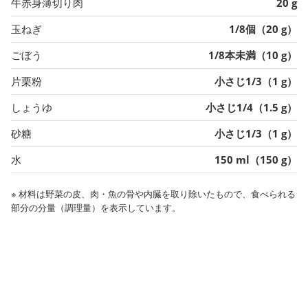
牛赤身薄切り肉
20 g
玉ねぎ
1/8個（20 g）
ごぼう
1/8本未満（10 g）
片栗粉
小さじ1/3（1 g）
しょうゆ
小さじ1/4（1.5 g）
砂糖
小さじ1/3（1 g）
水
150 ml（150 g）
※ 材料は野菜の皮、肉・魚の骨や内臓を取り除いたもので、食べられる
部分の分量（調理量）を表示しています。