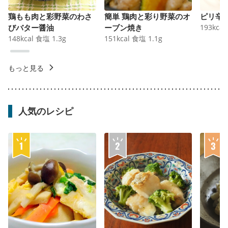
鶏もも肉と彩野菜のわさ
簡単 鶏肉と彩り野菜のオ
ピリ辛
びバター醤油
ーブン焼き
193
kcal
148
kcal
食塩
1.3
g
151
kcal
食塩
1.1
g
もっと見る
人気のレシピ