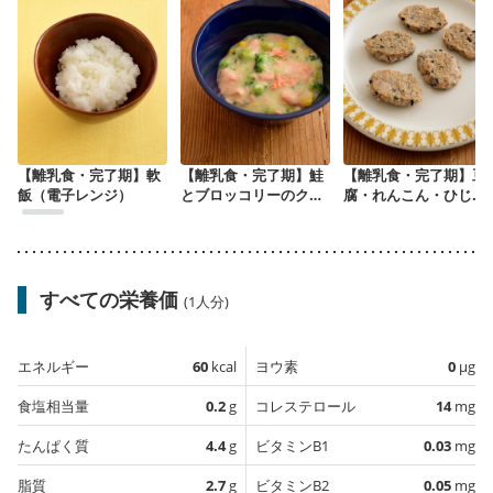
【離乳食・完了期】軟
【離乳食・完了期】鮭
【離乳食・完了期】豆
飯（電子レンジ）
とブロッコリーのクリ
腐・れんこん・ひじき
ームコーン煮
ハンバーグ
すべての栄養価
(1人分)
エネルギー
60
kcal
ヨウ素
0
µg
食塩相当量
0.2
g
コレステロール
14
mg
たんぱく質
4.4
g
ビタミンB1
0.03
mg
脂質
2.7
g
ビタミンB2
0.05
mg