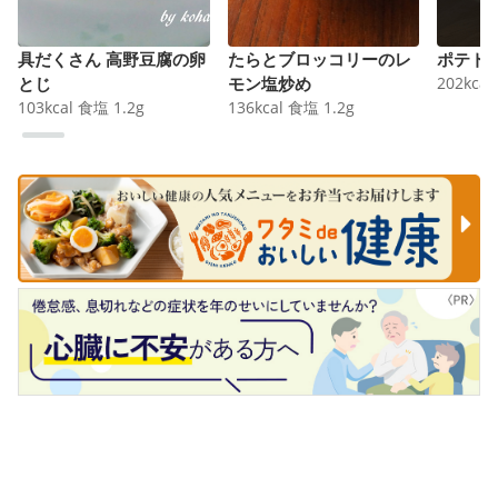
具だくさん 高野豆腐の卵
たらとブロッコリーのレ
ポテト
とじ
モン塩炒め
202
kcal
103
kcal
食塩
1.2
g
136
kcal
食塩
1.2
g