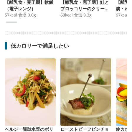
【離乳食・完了期】軟飯
【離乳食・完了期】鮭と
【離乳
（電子レンジ）
ブロッコリーのクリーム
腐・れ
57
kcal
食塩
0.0
g
コーン煮
63
kcal
食塩
0.3
g
ンバー
67
kcal
低カロリーで満足したい
ヘルシー簡単水菜のボリ
ローストビーフピンチョ
鈴カボ