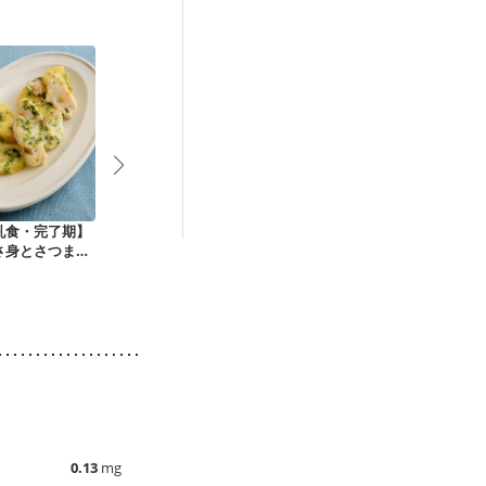
乳食・完了期】
【離乳食・完了期】
【離乳食・完了期】
【離乳食・完
さ身とさつまい
あじの青海苔ピカタ
大豆お焼き
にんじん・ア
衣焼き
スティック
0.13
mg