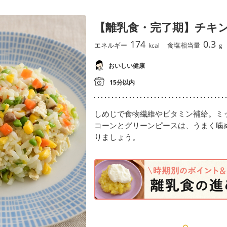
【離乳食・完了期】チキ
174
0.3
エネルギー
食塩相当量
kcal
g
おいしい健康
15分以内
しめじで食物繊維やビタミン補給。ミ
コーンとグリーンピースは、うまく噛
りましょう。