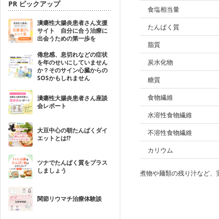
PR ピックアップ
食塩相当量
潰瘍性大腸炎患者さん支援
たんぱく質
サイト 自分に合う治療に
出会うための第一歩を
脂質
倦怠感、息切れなどの症状
炭水化物
を年のせいにしていません
か？そのサイン心臓からの
SOSかもしれません
糖質
食物繊維
潰瘍性大腸炎患者さん座談
会レポート
水溶性食物繊維
大豆中心の朝たんぱくダイ
不溶性食物繊維
エットとは!?
カリウム
ツナでたんぱく質をプラス
しましょう
煮物や麺類の残り汁など、
関節リウマチ治療体験談