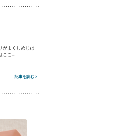
りがよくしめじは
こ...
記事を読む >