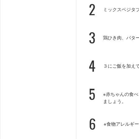
2
ミックスベジタ
3
鶏ひき肉、バター
4
３にご飯を加え
5
※赤ちゃんの食
ましょう。
6
※食物アレルギ