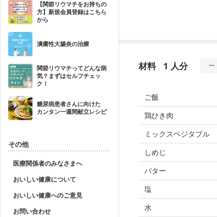
【関節リウマチをお持ちの
方】新規会員登録はこちら
から
潰瘍性大腸炎の治療
材料
1 人分
関節リウマチってどんな病
気？まずはセルフチェッ
ク！
ご飯
糖尿病患者さんに向けた
カンタン一週間献立レシピ
鶏ひき肉
ミックスベジタブル
その他
しめじ
医療関係者のみなさまへ
バター
おいしい健康について
塩
おいしい健康へのご意見
水
お問い合わせ