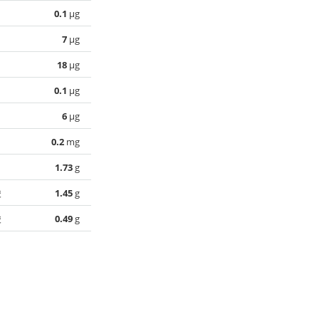
0.1
µg
7
µg
18
µg
0.1
µg
6
µg
0.2
mg
1.73
g
酸
1.45
g
酸
0.49
g