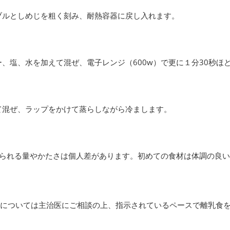
ブルとしめじを粗く刻み、耐熱容器に戻し入れます。
、塩、水を加えて混ぜ、電子レンジ（600w）で更に１分30秒ほ
て混ぜ、ラップをかけて蒸らしながら冷まします。
べられる量やかたさは個人差があります。初めての食材は体調の良
ーについては主治医にご相談の上、指示されているペースで離乳食