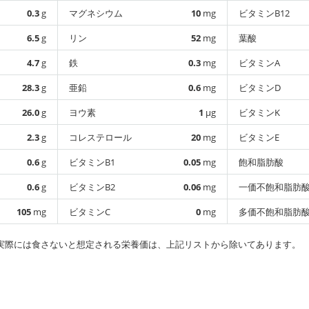
0.3
g
マグネシウム
10
mg
ビタミンB12
6.5
g
リン
52
mg
葉酸
4.7
g
鉄
0.3
mg
ビタミンA
28.3
g
亜鉛
0.6
mg
ビタミンD
26.0
g
ヨウ素
1
µg
ビタミンK
2.3
g
コレステロール
20
mg
ビタミンE
0.6
g
ビタミンB1
0.05
mg
飽和脂肪酸
0.6
g
ビタミンB2
0.06
mg
一価不飽和脂肪
105
mg
ビタミンC
0
mg
多価不飽和脂肪
実際には食さないと想定される栄養価は、上記リストから除いてあります。