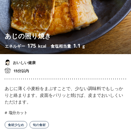
あじの照り焼き
175
1.1
エネルギー
kcal
食塩相当量
g
おいしい健康
15分以内
あじに薄く小麦粉をまぶすことで、少ない調味料でもしっか
りと絡まります。皮面をパリッと焼けば、皮までおいしくい
ただけます。
塩分カット
食材少なめ
旬の食材