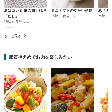
夏はコレ 山形の郷土料理
ミニトマトの冷たい煮物
あじの
「だし」
19
kcal
食塩
0.2
g
75
kcal
16
kcal
食塩
0.6
g
もっと見る
脂質控えめでお肉を楽しみたい