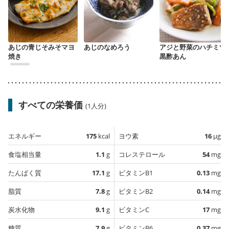
あじの青じそみそマヨ
あじのなめろう
アジと野菜のハチミツ
焼き
黒酢あん
すべての栄養価
(1人分)
エネルギー
175
kcal
ヨウ素
16
µg
食塩相当量
1.1
g
コレステロール
54
mg
たんぱく質
17.1
g
ビタミンB1
0.13
mg
脂質
7.8
g
ビタミンB2
0.14
mg
炭水化物
9.1
g
ビタミンC
17
mg
糖質
7.9
g
ビタミンB6
0.37
mg