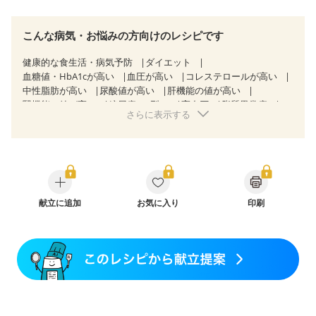
こんな病気・お悩みの方向けのレシピです
健康的な食生活・病気予防
ダイエット
血糖値・HbA1cが高い
血圧が高い
コレステロールが高い
中性脂肪が高い
尿酸値が高い
肝機能の値が高い
腎機能の値が高い
糖尿病（2型）
高血圧
脂質異常症
さらに表示する
高尿酸血症（痛風）
狭心症
心筋梗塞
心臓弁膜症
心不全
胃炎
胃ポリープ
消化性潰瘍（胃・十二指腸潰瘍）
逆流性食道炎
胆石症
慢性膵炎（移行期・寛解期）
痔
慢性便秘症
潰瘍性大腸炎（寛解期）
クローン病（寛解期）
過敏性腸症候群（IBS）
糖尿病性腎症（第１期）
糖尿病性腎症（第２期）
献立に追加
糖尿病性腎症（第３期）
お気に入り
印刷
CKD（ステージ１）
CKD（ステージ２）
CKD（ステージ３a）
CKD（ステージ３b）
乳がん（抗がん剤治療中）
乳がん（ホルモン療法中）
乳がん（放射線治療中）
乳がん治療を終えた方・経過観察中の方など
妊娠中(初期)
妊婦健診・体重増加が気になる（初期）
妊婦健診・血圧が気になる（初期）