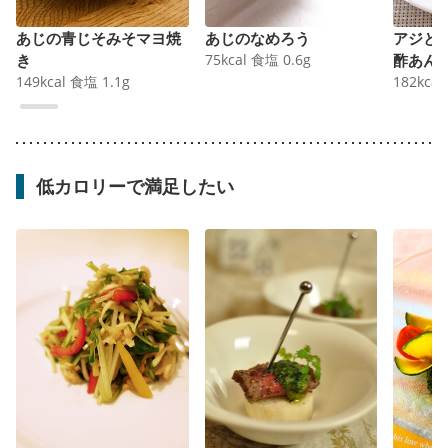
あじの青じそみそマヨ焼
あじのなめろう
アジと
き
75
kcal
食塩
0.6
g
酢あん
149
kcal
食塩
1.1
g
182
kcal
低カロリーで満足したい