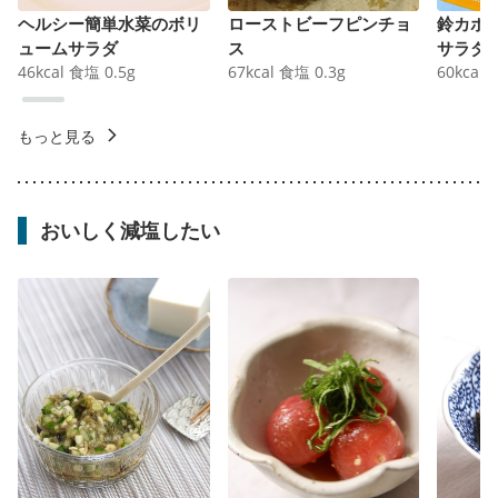
ヘルシー簡単水菜のボリ
ローストビーフピンチョ
鈴カボ
ュームサラダ
ス
サラダ
46
kcal
食塩
0.5
g
67
kcal
食塩
0.3
g
60
kcal
もっと見る
おいしく減塩したい