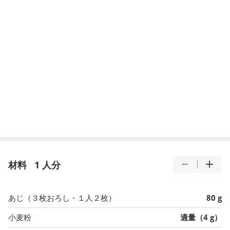
材料
1 人分
あじ（３枚おろし・１人２枚）
80 g
小麦粉
適量（4 g）