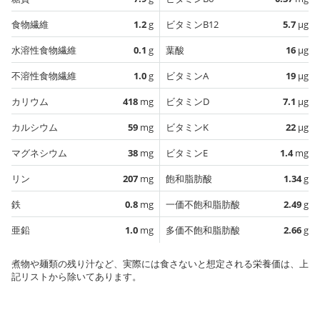
食物繊維
1.2
g
ビタミンB12
5.7
µg
水溶性食物繊維
0.1
g
葉酸
16
µg
不溶性食物繊維
1.0
g
ビタミンA
19
µg
カリウム
418
mg
ビタミンD
7.1
µg
カルシウム
59
mg
ビタミンK
22
µg
マグネシウム
38
mg
ビタミンE
1.4
mg
リン
207
mg
飽和脂肪酸
1.34
g
鉄
0.8
mg
一価不飽和脂肪酸
2.49
g
亜鉛
1.0
mg
多価不飽和脂肪酸
2.66
g
煮物や麺類の残り汁など、実際には食さないと想定される栄養価は、上
記リストから除いてあります。