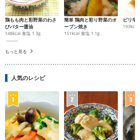
鶏もも肉と彩野菜のわさ
簡単 鶏肉と彩り野菜のオ
ピリ辛
びバター醤油
ーブン焼き
193
kcal
148
kcal
食塩
1.3
g
151
kcal
食塩
1.1
g
もっと見る
人気のレシピ