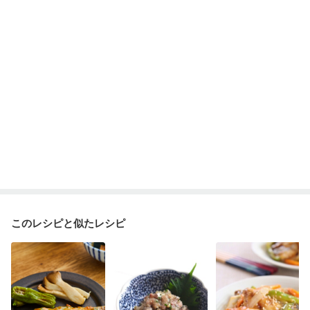
妊婦健診・血糖値が気になる（初期）
妊娠高血圧(中期)
妊娠糖尿病(初期)
産後（母乳）
産後（混合栄養）
産後（ミルク）
骨折
骨粗しょう症
関節リウマチ
乾癬
フレイル（年齢に合わせた体作り）
低栄養予防
貧血対策
ニキビ・肌荒れ
妊活中
更年期
このレシピと似たレシピ