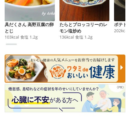
具だくさん 高野豆腐の卵
たらとブロッコリーのレ
ポテト
とじ
モン塩炒め
202
kcal
103
kcal
食塩
1.2
g
136
kcal
食塩
1.2
g