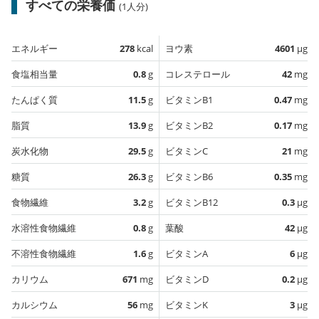
すべての栄養価
(1人分)
エネルギー
278
kcal
ヨウ素
4601
µg
食塩相当量
0.8
g
コレステロール
42
mg
たんぱく質
11.5
g
ビタミンB1
0.47
mg
脂質
13.9
g
ビタミンB2
0.17
mg
炭水化物
29.5
g
ビタミンC
21
mg
糖質
26.3
g
ビタミンB6
0.35
mg
食物繊維
3.2
g
ビタミンB12
0.3
µg
水溶性食物繊維
0.8
g
葉酸
42
µg
不溶性食物繊維
1.6
g
ビタミンA
6
µg
カリウム
671
mg
ビタミンD
0.2
µg
カルシウム
56
mg
ビタミンK
3
µg