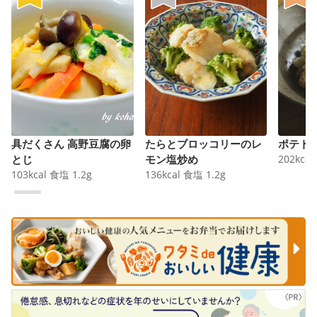
具だくさん 高野豆腐の卵
たらとブロッコリーのレ
ポテト
とじ
モン塩炒め
202
kcal
103
kcal
食塩
1.2
g
136
kcal
食塩
1.2
g