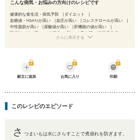
こんな病気・お悩みの方向けのレシピです
健康的な食生活・病気予防
ダイエット
血糖値・HbA1cが高い
血圧が高い
コレステロールが高い
中性脂肪が高い
尿酸値が高い
肝機能の値が高い
腎機能の値が高い
糖尿病（2型）
高血圧
脂質異常症
さらに表示する
高尿酸血症（痛風）
狭心症
心筋梗塞
心臓弁膜症
心不全
胃ポリープ
胆石症
慢性膵炎（移行期・寛解期）
非アルコール性脂肪肝
痔
慢性便秘症
過敏性腸症候群（IBS）
睡眠時無呼吸症候群
糖尿病性腎症（第１期）
糖尿病性腎症（第２期）
糖尿病性腎症（第３期）
CKD（ステージ１）
CKD（ステージ２）
献立に追加
CKD（ステージ３a）
お気に入り
印刷
乳がん（抗がん剤治療中）
乳がん（ホルモン療法中）
乳がん（放射線治療中）
乳がん治療を終えた方・経過観察中の方など
食欲がない
妊娠中(初期)
妊婦健診・体重増加が気になる（初期）
このレシピのエピソード
妊婦健診・血圧が気になる（初期）
妊婦健診・血糖値が気になる（初期）
妊娠高血圧(中期)
妊娠糖尿病(初期)
産後（母乳）
産後（混合栄養）
産後（ミルク）
骨折
骨粗しょう症
関節リウマチ
さ
乾癬
低栄養予防
貧血対策
ニキビ・肌荒れ
妊活中
つまいもは水にさらすことで煮崩れを防ぎます。
更年期