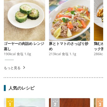
ゴーヤーの肉詰め レンジ
豚とトマトのさっぱり炒
鶏むね
蒸し
め
ック照
190
kcal
食塩
1.0
g
213
kcal
食塩
1.1
g
286
kcal
もっと見る
人気のレシピ