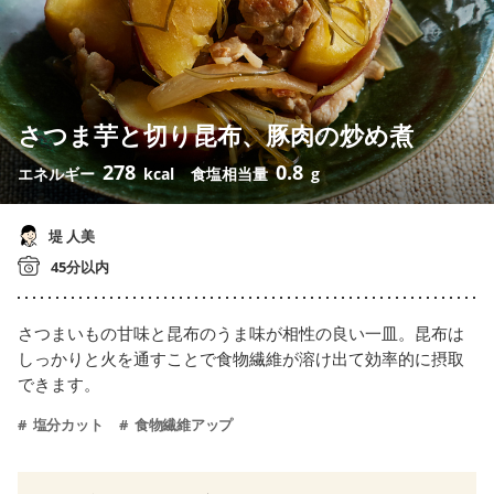
さつま芋と切り昆布、豚肉の炒め煮
278
0.8
エネルギー
kcal
食塩相当量
g
堤 人美
45分以内
さつまいもの甘味と昆布のうま味が相性の良い一皿。昆布は
しっかりと火を通すことで食物繊維が溶け出て効率的に摂取
できます。
塩分カット
食物繊維アップ