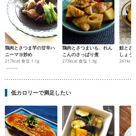
鶏肉とさつま芋の甘辛ハ
鶏肉とさつまいも、れん
鮭とさ
ニーマヨ炒め
こんのさっぱり煮
しょう
217
kcal
食塩
1.1
g
273
kcal
食塩
1.3
g
261
kcal
低カロリーで満足したい