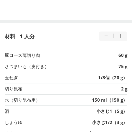
材料
1 人分
豚ロース薄切り肉
60 g
さつまいも（皮付き）
75 g
玉ねぎ
1/8個（20 g）
切り昆布
2 g
水（切り昆布用）
150 ml（150 g）
酒
小さじ1（5 g）
しょうゆ
小さじ1/2（3 g）