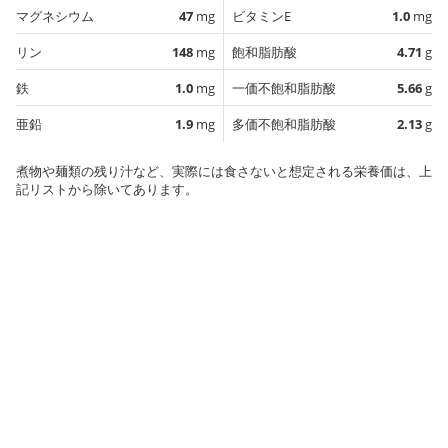
マグネシウム
47
mg
ビタミンE
1.0
mg
リン
148
mg
飽和脂肪酸
4.71
g
鉄
1.0
mg
一価不飽和脂肪酸
5.66
g
亜鉛
1.9
mg
多価不飽和脂肪酸
2.13
g
煮物や麺類の残り汁など、実際には食さないと想定される栄養価は、上
記リストから除いてあります。