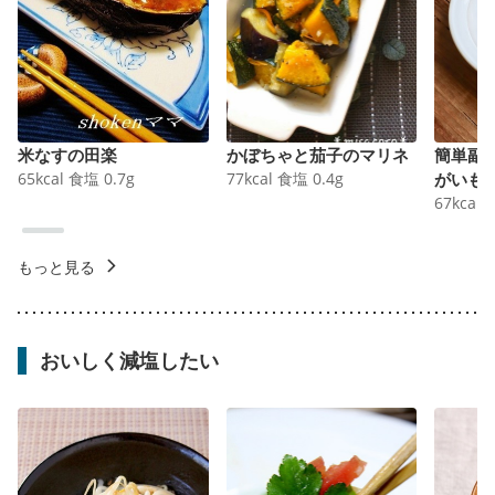
米なすの田楽
かぼちゃと茄子のマリネ
簡単副
65
kcal
食塩
0.7
g
77
kcal
食塩
0.4
g
がいも
67
kcal
もっと見る
おいしく減塩したい