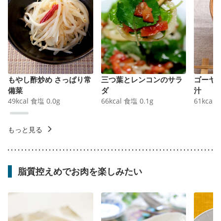
もやし酢炒め さっぱり常
三つ葉とレンコンのサラ
ゴーヤ
備菜
ダ
汁
49
kcal
食塩
0.0
g
66
kcal
食塩
0.1
g
61
kcal
もっと見る
脂質控えめでお肉を楽しみたい