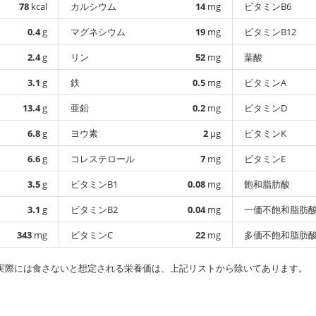
78
kcal
カルシウム
14
mg
ビタミンB6
0.4
g
マグネシウム
19
mg
ビタミンB12
2.4
g
リン
52
mg
葉酸
3.1
g
鉄
0.5
mg
ビタミンA
13.4
g
亜鉛
0.2
mg
ビタミンD
6.8
g
ヨウ素
2
µg
ビタミンK
6.6
g
コレステロール
7
mg
ビタミンE
3.5
g
ビタミンB1
0.08
mg
飽和脂肪酸
3.1
g
ビタミンB2
0.04
mg
一価不飽和脂肪
343
mg
ビタミンC
22
mg
多価不飽和脂肪
実際には食さないと想定される栄養価は、上記リストから除いてあります。