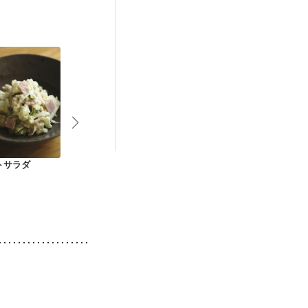
後（混合栄養）
）
低栄養予防
トサラダ
マヨネーズ控えめ ポ
オシャレなポテトサ
卵いり ポテ
テトサラダ
ラダ