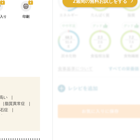
2週間の無料お試しをする
入り
印刷
が高い
脂質異常症
胆石症
）
ど
食欲がない