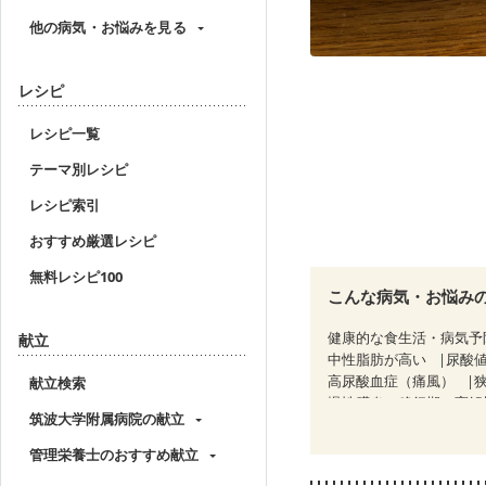
他の病気・お悩みを見る
レシピ
レシピ一覧
テーマ別レシピ
レシピ索引
おすすめ厳選レシピ
無料レシピ100
こんな病気・お悩み
健康的な食生活・病気予
献立
中性脂肪が高い
尿酸
高尿酸血症（痛風）
献立検索
慢性膵炎（移行期・寛解
筑波大学附属病院の献立
睡眠時無呼吸症候群
CKD（ステージ１）
C
管理栄養士のおすすめ献立
乳がん（ホルモン療法中