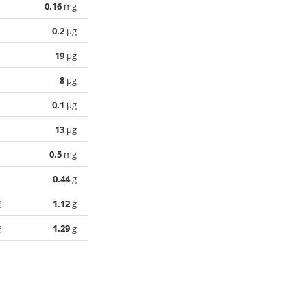
0.16
mg
0.2
µg
19
µg
8
µg
0.1
µg
13
µg
0.5
mg
0.44
g
酸
1.12
g
酸
1.29
g