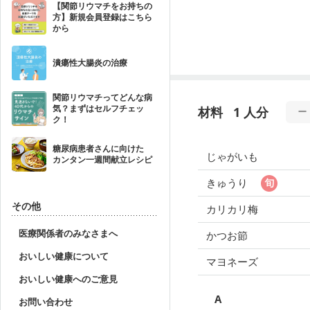
【関節リウマチをお持ちの
方】新規会員登録はこちら
から
潰瘍性大腸炎の治療
関節リウマチってどんな病
気？まずはセルフチェッ
材料
1 人分
ク！
糖尿病患者さんに向けた
じゃがいも
カンタン一週間献立レシピ
きゅうり
その他
カリカリ梅
医療関係者のみなさまへ
かつお節
おいしい健康について
マヨネーズ
おいしい健康へのご意見
A
お問い合わせ