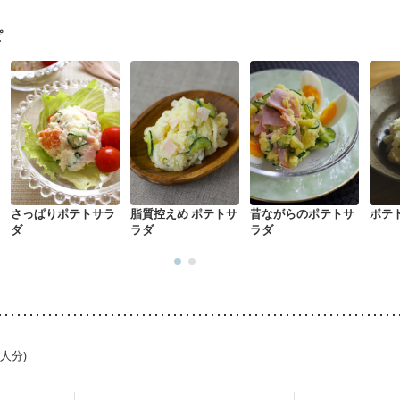
・体重増加が気になる（初期）
妊婦健診・血圧が気になる（初期）
なる（初期）
妊娠高血圧(中期)
妊娠糖尿病(初期)
産後（母乳）
産
ピ
骨粗しょう症
関節リウマチ
乾癬
フレイル（年齢に合わせた体作り
荒れ
更年期
さっぱりポテトサラ
脂質控えめ ポテトサ
昔ながらのポテトサ
ポテ
ダ
ラダ
ラダ
1人分)