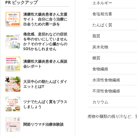
PR ピックアップ
エネルギー
食塩相当量
潰瘍性大腸炎患者さん支援
サイト 自分に合う治療に
出会うための第一歩を
たんぱく質
倦怠感、息切れなどの症状
脂質
を年のせいにしていません
か？そのサイン心臓からの
炭水化物
SOSかもしれません
糖質
潰瘍性大腸炎患者さん座談
会レポート
食物繊維
水溶性食物繊維
大豆中心の朝たんぱくダイ
エットとは!?
不溶性食物繊維
ツナでたんぱく質をプラス
カリウム
しましょう
煮物や麺類の残り汁など、
関節リウマチ治療体験談