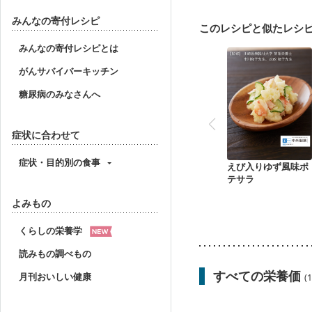
妊娠中(初期)
妊婦健診
妊婦健診・血糖値が気に
みんなの寄付レシピ
このレシピと似たレシ
産後（ミルク）
骨折
貧血対策
ニキビ・肌
みんなの寄付レシピとは
がんサバイバーキッチン
糖尿病のみなさんへ
症状に合わせて
症状・目的別の食事
えび入りゆず風味ポ
テサラ
よみもの
くらしの栄養学
読みもの調べもの
すべての栄養価
月刊おいしい健康
(