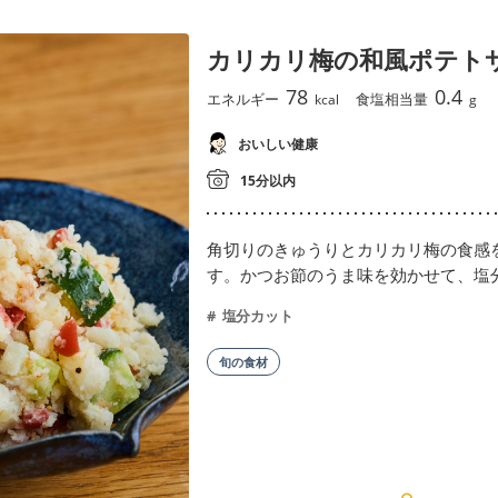
カリカリ梅の和風ポテト
78
0.4
エネルギー
食塩相当量
kcal
g
おいしい健康
15分以内
角切りのきゅうりとカリカリ梅の食感
す。かつお節のうま味を効かせて、塩
塩分カット
旬の食材