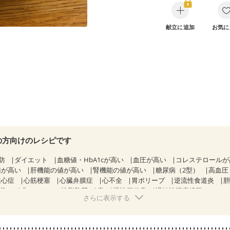
献立に追加
お気に
の方向けのレシピです
防
ダイエット
血糖値・HbA1cが高い
血圧が高い
コレステロール
値が高い
肝機能の値が高い
腎機能の値が高い
糖尿病（2型）
高血圧
狭心症
心筋梗塞
心臓弁膜症
心不全
胃ポリープ
逆流性食道炎
期）
非アルコール性脂肪肝
痔
慢性便秘症
過敏性腸症候群（IBS）
さらに表示する
糖尿病性腎症（第１期）
糖尿病性腎症（第２期）
糖尿病性腎症（第３期
KD（ステージ２）
CKD（ステージ３a）
乳がん（抗がん剤治療中）
）
乳がん（放射線治療中）
乳がん治療を終えた方・経過観察中の方な