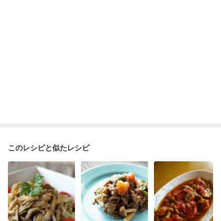
乾癬
フレイル（年齢に合わせた体作り）
低栄養予防
貧血対策
ニキビ・肌荒れ
妊活中
更年期
このレシピと似たレシピ