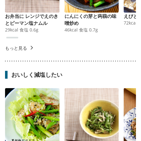
お弁当に レンジでえのき
にんにくの芽と蒟蒻の味
えびと
とピーマン塩ナムル
噌炒め
72
kcal
29
kcal
食塩
0.6
g
46
kcal
食塩
0.7
g
もっと見る
おいしく減塩したい