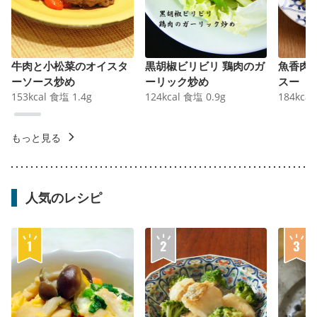
牛肉と小松菜のオイスタ
黒胡椒ビリビリ 鶏肉のガ
魚香肉
ーソース炒め
ーリック炒め
スー
153
kcal
食塩
1.4
g
124
kcal
食塩
0.9
g
184
kcal
もっと見る
人気のレシピ