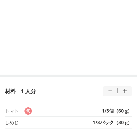
材料
1 人分
トマト
1/3個（60 g）
しめじ
1/3パック（30 g）