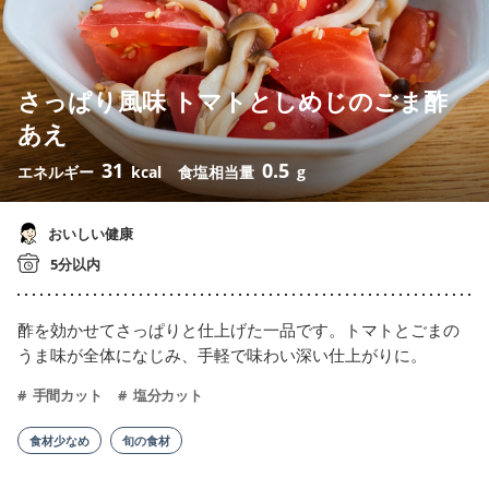
さっぱり風味 トマトとしめじのごま酢
あえ
31
0.5
エネルギー
kcal
食塩相当量
g
おいしい健康
5分以内
酢を効かせてさっぱりと仕上げた一品です。トマトとごまの
うま味が全体になじみ、手軽で味わい深い仕上がりに。
手間カット
塩分カット
食材少なめ
旬の食材