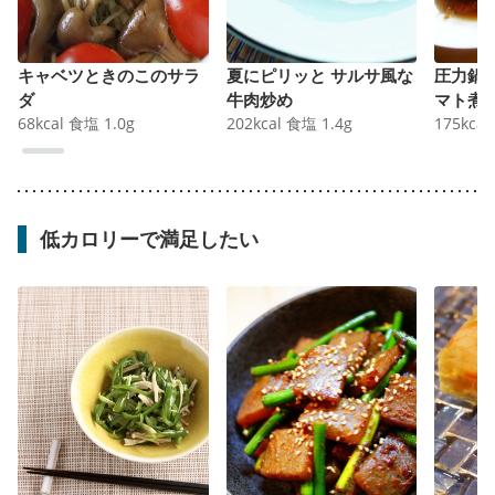
キャベツときのこのサラ
夏にピリッと サルサ風な
圧力鍋
ダ
牛肉炒め
マト煮
68
kcal
食塩
1.0
g
202
kcal
食塩
1.4
g
175
kcal
低カロリーで満足したい