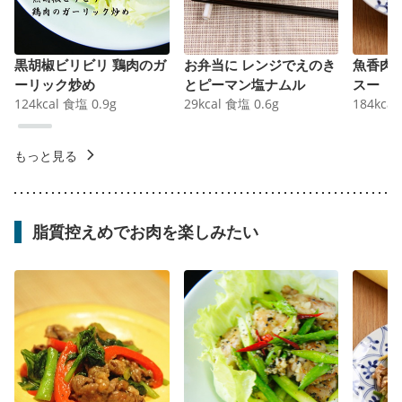
黒胡椒ビリビリ 鶏肉のガ
お弁当に レンジでえのき
魚香肉
ーリック炒め
とピーマン塩ナムル
スー
124
kcal
食塩
0.9
g
29
kcal
食塩
0.6
g
184
kcal
もっと見る
脂質控えめでお肉を楽しみたい