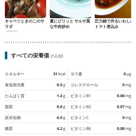
キャベツときのこのサ
夏にピリッと サルサ風
圧力鍋で作るいわしの
ラダ
な牛肉炒め
トマト煮込み
すべての栄養価
(1人分)
エネルギー
31
kcal
ヨウ素
0
µg
食塩相当量
0.5
g
コレステロール
0
mg
たんぱく質
1.4
g
ビタミンB1
0.08
mg
脂質
0.8
g
ビタミンB2
0.07
mg
炭水化物
6.0
g
ビタミンC
9
mg
糖質
4.2
g
ビタミンB6
0.08
mg