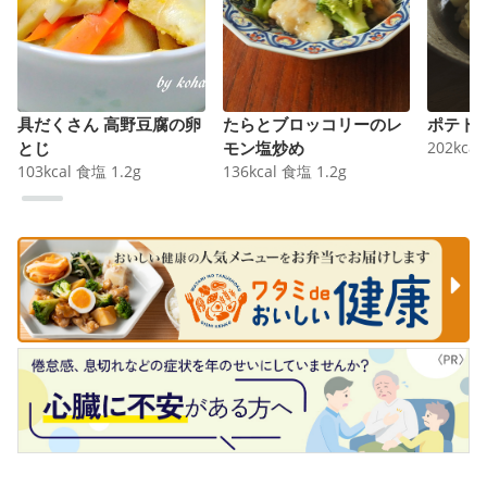
具だくさん 高野豆腐の卵
たらとブロッコリーのレ
ポテト
とじ
モン塩炒め
202
kcal
103
kcal
食塩
1.2
g
136
kcal
食塩
1.2
g