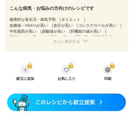
こんな病気・お悩みの方向けのレシピです
健康的な食生活・病気予防
ダイエット
血糖値・HbA1cが高い
血圧が高い
コレステロールが高い
中性脂肪が高い
尿酸値が高い
肝機能の値が高い
腎機能の値が高い
糖尿病（2型）
高血圧
脂質異常症
さらに表示する
高尿酸血症（痛風）
狭心症
心筋梗塞
心臓弁膜症
心不全
胃ポリープ
逆流性食道炎
胆石症
慢性膵炎（移行期・寛解期）
非アルコール性脂肪肝
痔
慢性便秘症
過敏性腸症候群（IBS）
睡眠時無呼吸症候群
糖尿病性腎症（第１期）
糖尿病性腎症（第２期）
糖尿病性腎症（第３期）
CKD（ステージ１）
CKD（ステージ２）
献立に追加
CKD（ステージ３a）
お気に入り
印刷
CKD（ステージ３b）
透析
乳がん（抗がん剤治療中）
乳がん（ホルモン療法中）
乳がん（放射線治療中）
乳がん治療を終えた方・経過観察中の方など
味の感じ方が変わった
食欲がない
妊娠中(初期)
妊婦健診・体重増加が気になる（初期）
妊婦健診・血圧が気になる（初期）
妊婦健診・血糖値が気になる（初期）
妊娠高血圧(中期)
妊娠糖尿病(初期)
産後（母乳）
産後（混合栄養）
産後（ミルク）
骨折
骨粗しょう症
関節リウマチ