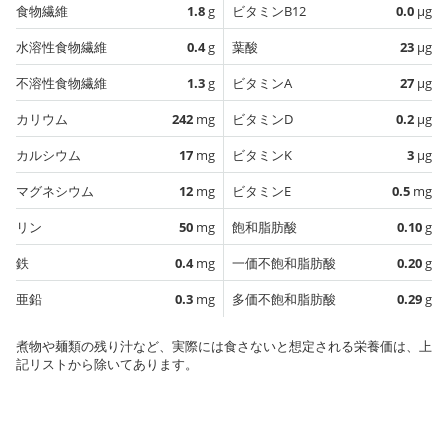
食物繊維
1.8
g
ビタミンB12
0.0
µg
水溶性食物繊維
0.4
g
葉酸
23
µg
不溶性食物繊維
1.3
g
ビタミンA
27
µg
カリウム
242
mg
ビタミンD
0.2
µg
カルシウム
17
mg
ビタミンK
3
µg
マグネシウム
12
mg
ビタミンE
0.5
mg
リン
50
mg
飽和脂肪酸
0.10
g
鉄
0.4
mg
一価不飽和脂肪酸
0.20
g
亜鉛
0.3
mg
多価不飽和脂肪酸
0.29
g
煮物や麺類の残り汁など、実際には食さないと想定される栄養価は、上
記リストから除いてあります。