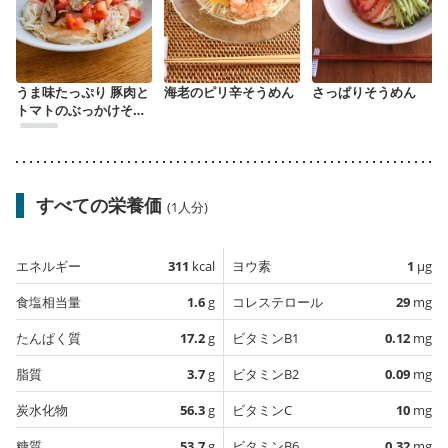
うま味たっぷり 豚肉と
海老のピリ辛そうめん
さっぱりそうめん
トマトのぶっかけそう
めん
すべての栄養価
(1人分)
エネルギー
311
kcal
ヨウ素
1
µg
食塩相当量
1.6
g
コレステロール
29
mg
たんぱく質
17.2
g
ビタミンB1
0.12
mg
脂質
3.7
g
ビタミンB2
0.09
mg
炭水化物
56.3
g
ビタミンC
10
mg
糖質
53.7
g
ビタミンB6
0.32
mg