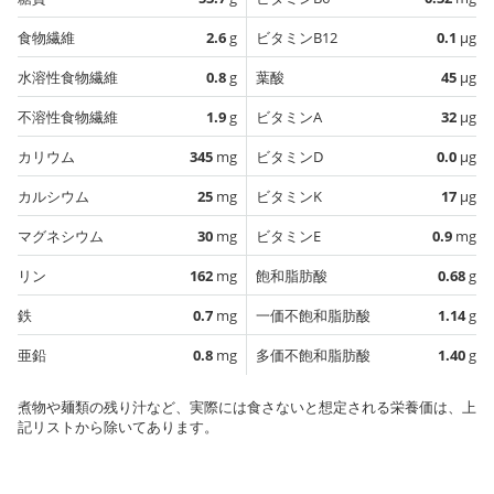
食物繊維
2.6
g
ビタミンB12
0.1
µg
水溶性食物繊維
0.8
g
葉酸
45
µg
不溶性食物繊維
1.9
g
ビタミンA
32
µg
カリウム
345
mg
ビタミンD
0.0
µg
カルシウム
25
mg
ビタミンK
17
µg
マグネシウム
30
mg
ビタミンE
0.9
mg
リン
162
mg
飽和脂肪酸
0.68
g
鉄
0.7
mg
一価不飽和脂肪酸
1.14
g
亜鉛
0.8
mg
多価不飽和脂肪酸
1.40
g
煮物や麺類の残り汁など、実際には食さないと想定される栄養価は、上
記リストから除いてあります。