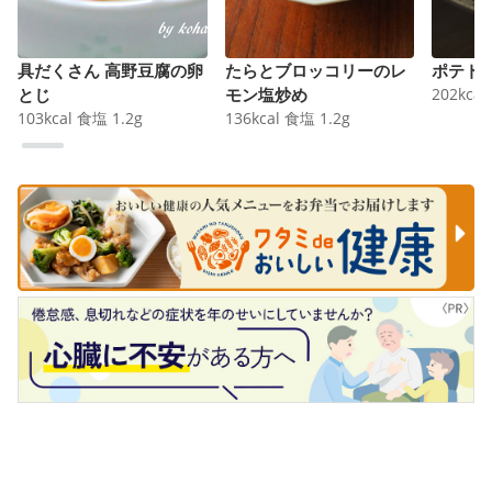
具だくさん 高野豆腐の卵
たらとブロッコリーのレ
ポテト
とじ
モン塩炒め
202
kcal
103
kcal
食塩
1.2
g
136
kcal
食塩
1.2
g