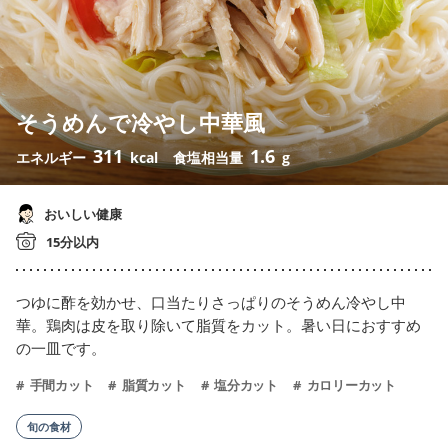
そうめんで冷やし中華風
311
1.6
エネルギー
kcal
食塩相当量
g
おいしい健康
15分以内
つゆに酢を効かせ、口当たりさっぱりのそうめん冷やし中
華。鶏肉は皮を取り除いて脂質をカット。暑い日におすすめ
の一皿です。
手間カット
脂質カット
塩分カット
カロリーカット
旬の食材