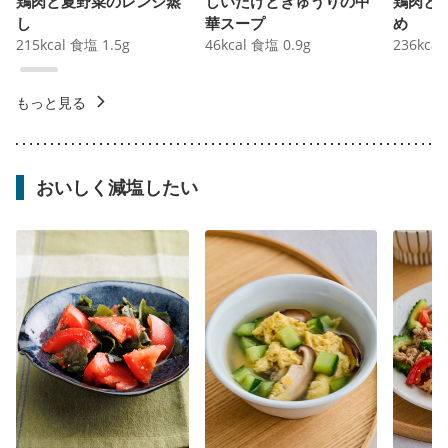
鶏肉と夏野菜のレンジ蒸
しいたけときゅうりの中
鶏肉と
し
華スープ
め
215
kcal
食塩
1.5
g
46
kcal
食塩
0.9
g
236
kcal
もっと見る
おいしく減塩したい