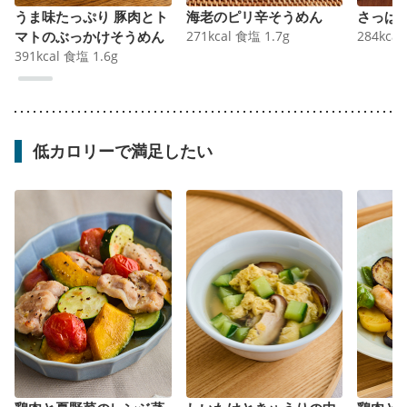
うま味たっぷり 豚肉とト
海老のピリ辛そうめん
さっぱ
マトのぶっかけそうめん
271
kcal
食塩
1.7
g
284
kcal
391
kcal
食塩
1.6
g
低カロリーで満足したい