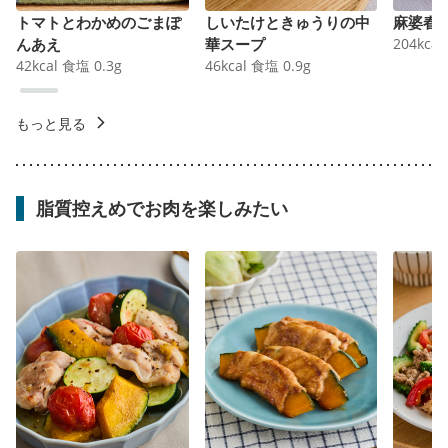
トマトとわかめのごまぽ
しいたけときゅうりの中
麻婆春
んあえ
華スープ
204
kcal
42
kcal
食塩
0.3
g
46
kcal
食塩
0.9
g
もっと見る
脂質控えめでお肉を楽しみたい