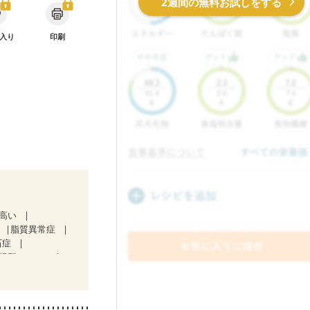
2週間の無料お試しをする
入り
印刷
が高い
脂質異常症
石症
候群（IBS）
）
中）
）