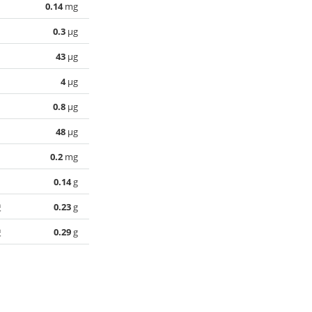
0.14
mg
0.3
µg
43
µg
4
µg
0.8
µg
48
µg
0.2
mg
0.14
g
酸
0.23
g
酸
0.29
g