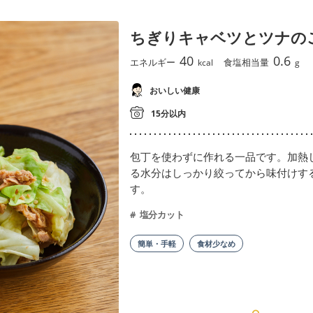
ちぎりキャベツとツナの
40
0.6
エネルギー
食塩相当量
kcal
g
おいしい健康
15分以内
包丁を使わずに作れる一品です。加熱
る水分はしっかり絞ってから味付けす
す。
塩分カット
簡単・手軽
食材少なめ