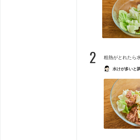
2
粗熱がとれたら
水けが多いと