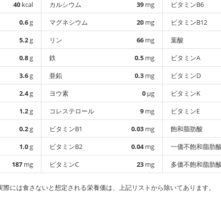
40
kcal
カルシウム
39
mg
ビタミンB6
0.6
g
マグネシウム
20
mg
ビタミンB12
5.2
g
リン
66
mg
葉酸
0.8
g
鉄
0.5
mg
ビタミンA
3.6
g
亜鉛
0.3
mg
ビタミンD
2.4
g
ヨウ素
0
µg
ビタミンK
1.2
g
コレステロール
9
mg
ビタミンE
0.2
g
ビタミンB1
0.03
mg
飽和脂肪酸
1.0
g
ビタミンB2
0.04
mg
一価不飽和脂肪
187
mg
ビタミンC
23
mg
多価不飽和脂肪
実際には食さないと想定される栄養価は、上記リストから除いてあります。