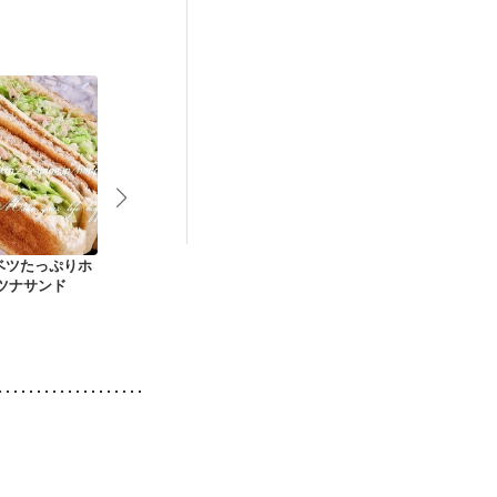
抗がん剤治療中）
後（混合栄養）
・肌荒れ
ベツたっぷりホ
カレマヨハニー キャ
ツナとキャベツのレ
ツナとキャベ
 ツナサンド
ベツナトースト
ンジパスタ
カロニサラダ