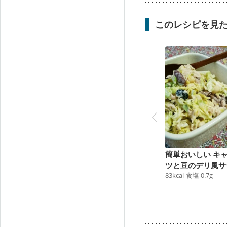
このレシピを見
簡単おいしい キ
ツと豆のデリ風サ
83
kcal
食塩
0.7
g