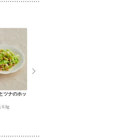
とツナのホッ
キャベツたっぷりホッ
カレマヨハニー キャ
ト ツナサンド
ベツナトースト
塩
0.3
g
191
kcal
食塩
1.1
g
285
kcal
食塩
1.7
g
3