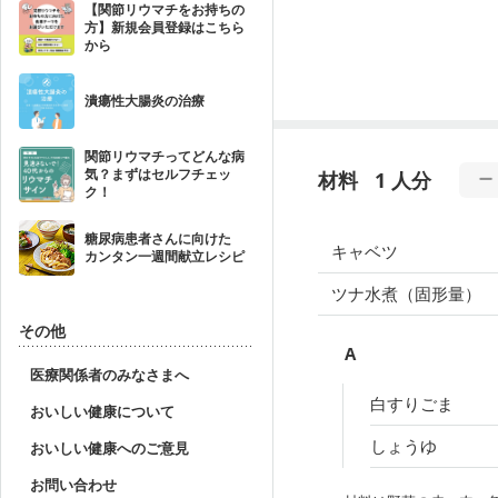
【関節リウマチをお持ちの
方】新規会員登録はこちら
から
潰瘍性大腸炎の治療
関節リウマチってどんな病
気？まずはセルフチェッ
材料
1 人分
ク！
糖尿病患者さんに向けた
キャベツ
カンタン一週間献立レシピ
ツナ水煮（固形量）
その他
A
医療関係者のみなさまへ
白すりごま
おいしい健康について
しょうゆ
おいしい健康へのご意見
お問い合わせ