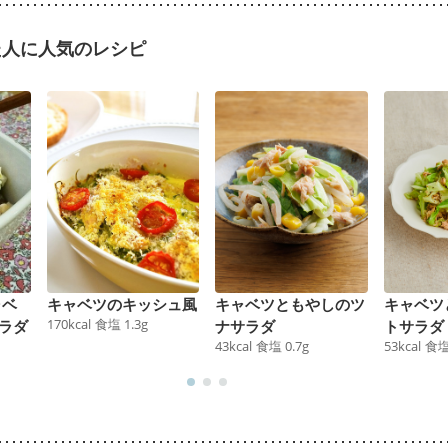
た人に人気のレシピ
ャベ
キャベツのキッシュ風
キャベツともやしのツ
キャベツ
170
kcal
食塩
1.3
g
ラダ
ナサラダ
トサラダ
43
kcal
食塩
0.7
g
53
kcal
食