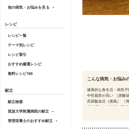
他の病気・お悩みを見る
レシピ
レシピ一覧
テーマ別レシピ
レシピ索引
おすすめ厳選レシピ
無料レシピ100
こんな病気・お悩み
健康的な食生活・病気予
献立
中性脂肪が高い
尿酸
高尿酸血症（痛風）
献立検索
慢性膵炎（移行期・寛解
筑波大学附属病院の献立
糖尿病性腎症（第１期）
CKD（ステージ２）
C
管理栄養士のおすすめ献立
乳がん（放射線治療中）