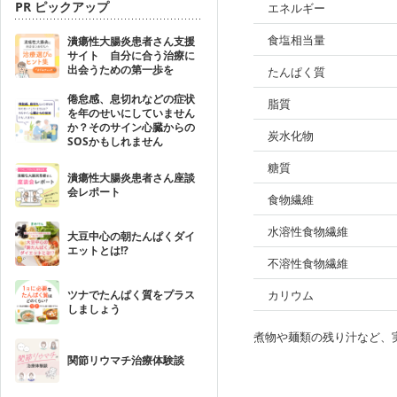
PR ピックアップ
エネルギー
食塩相当量
潰瘍性大腸炎患者さん支援
サイト 自分に合う治療に
出会うための第一歩を
たんぱく質
倦怠感、息切れなどの症状
脂質
を年のせいにしていません
か？そのサイン心臓からの
炭水化物
SOSかもしれません
糖質
潰瘍性大腸炎患者さん座談
会レポート
食物繊維
水溶性食物繊維
大豆中心の朝たんぱくダイ
エットとは!?
不溶性食物繊維
ツナでたんぱく質をプラス
カリウム
しましょう
煮物や麺類の残り汁など、
関節リウマチ治療体験談