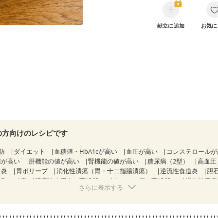
献立に追加
お気に
の方向けのレシピです
防
ダイエット
血糖値・HbA1cが高い
血圧が高い
コレステロール
値が高い
肝機能の値が高い
腎機能の値が高い
糖尿病（2型）
高血圧
胃炎
胃ポリープ
消化性潰瘍（胃・十二指腸潰瘍）
逆流性食道炎
胆
期）
痔
潰瘍性大腸炎（寛解期）
クローン病（寛解期）
過敏性腸症
さらに表示する
糖尿病性腎症（第２期）
糖尿病性腎症（第３期）
CKD（ステージ１
KD（ステージ３b）
乳がん（抗がん剤治療中）
乳がん（ホルモン療法
乳がん治療を終えた方・経過観察中の方など
胃がん（抗がん剤治療中