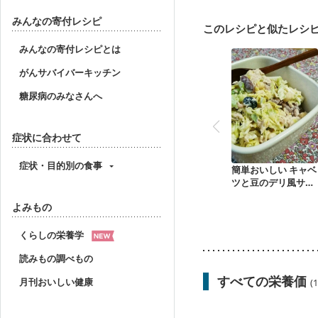
胃がん治療を終えた方・
大腸がん（放射線治療中
みんなの寄付レシピ
このレシピと似たレシ
妊婦健診・体重増加が気
妊婦健診・血糖値が気に
みんなの寄付レシピとは
産後（ミルク）
関節
がんサバイバーキッチン
妊活中
更年期
糖尿病のみなさんへ
症状に合わせて
症状・目的別の食事
簡単おいしい キャベ
ツと豆のデリ風サラ
ダ
よみもの
くらしの栄養学
読みもの調べもの
すべての栄養価
月刊おいしい健康
(