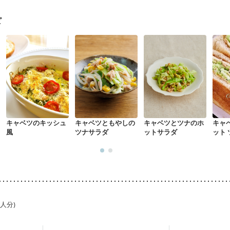
経過観察中の方
大腸がん治療を終えた方・経過観察中の方
大腸がん（
）
飲み込みにくい
食欲がない
消化不良
妊娠中(初期)
ピ
になる（初期）
妊婦健診・血圧が気になる（初期）
なる（初期）
妊娠高血圧(中期)
妊娠糖尿病(初期)
産後（母乳）
産
リウマチ
乾癬
フレイル（年齢に合わせた体作り）
貧血対策
ニキビ
キャベツのキッシュ
キャベツともやしの
キャベツとツナのホ
キャ
風
ツナサラダ
ットサラダ
ット
1人分)