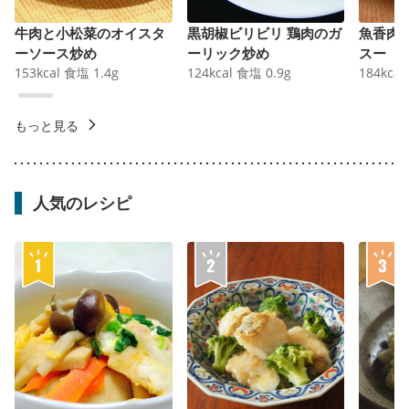
牛肉と小松菜のオイスタ
黒胡椒ビリビリ 鶏肉のガ
魚香肉
ーソース炒め
ーリック炒め
スー
153
kcal
食塩
1.4
g
124
kcal
食塩
0.9
g
184
kcal
もっと見る
人気のレシピ