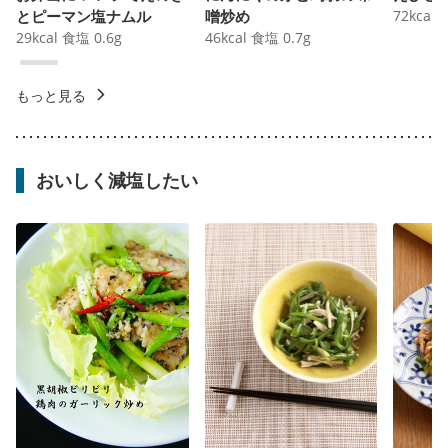
とピーマン塩ナムル
噌炒め
72
kcal
29
kcal
食塩
0.6
g
46
kcal
食塩
0.7
g
もっと見る
おいしく減塩したい