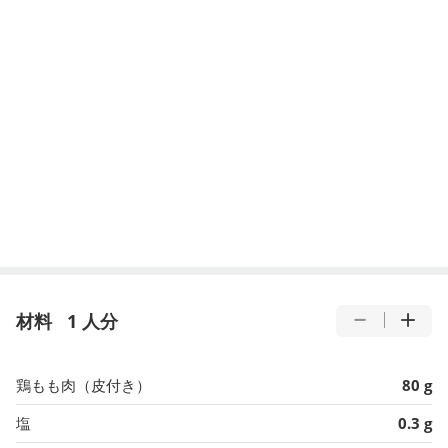
材料
1 人分
鶏もも肉（皮付き）
80 g
塩
0.3 g