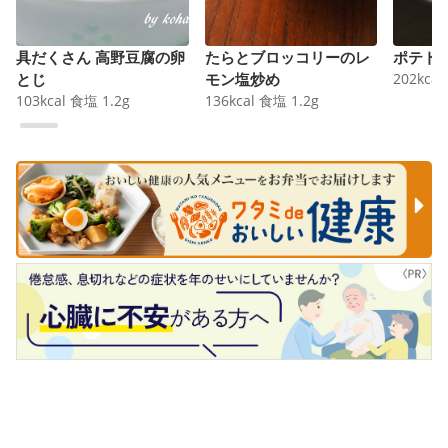
具だくさん 高野豆腐の卵
たらとブロッコリーのレ
ポテト
とじ
モン塩炒め
202
kcal
103
kcal
食塩
1.2
g
136
kcal
食塩
1.2
g