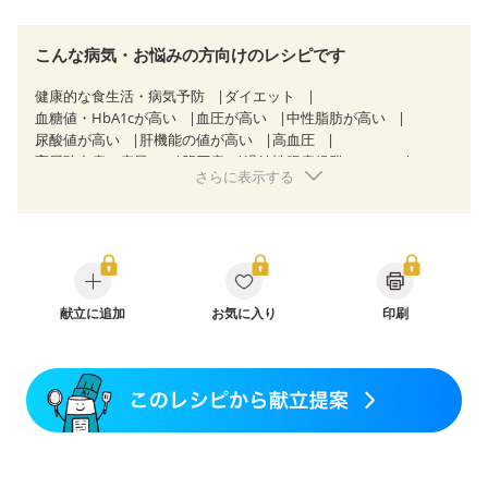
こんな病気・お悩みの方向けのレシピです
健康的な食生活・病気予防
ダイエット
血糖値・HbA1cが高い
血圧が高い
中性脂肪が高い
尿酸値が高い
肝機能の値が高い
高血圧
高尿酸血症（痛風）
胆石症
過敏性腸症候群（IBS）
さらに表示する
睡眠時無呼吸症候群
糖尿病性腎症（第３期）
CKD（ステージ３a）
CKD（ステージ３b）
透析
乳がん（抗がん剤治療中）
乳がん（ホルモン療法中）
乳がん（放射線治療中）
乳がん治療を終えた方・経過観察中の方など
食欲がない
妊娠中(初期)
妊婦健診・体重増加が気になる（初期）
妊婦健診・血圧が気になる（初期）
献立に追加
お気に入り
印刷
妊婦健診・血糖値が気になる（初期）
妊娠高血圧(中期)
妊娠糖尿病(初期)
産後（母乳）
産後（混合栄養）
産後（ミルク）
骨折
骨粗しょう症
関節リウマチ
乾癬
フレイル（年齢に合わせた体作り）
低栄養予防
貧血対策
ニキビ・肌荒れ
妊活中
更年期