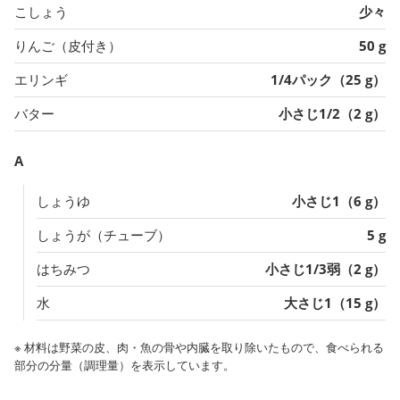
こしょう
少々
りんご（皮付き）
50 g
エリンギ
1/4パック（25 g）
バター
小さじ1/2（2 g）
A
しょうゆ
小さじ1（6 g）
しょうが（チューブ）
5 g
はちみつ
小さじ1/3弱（2 g）
水
大さじ1（15 g）
※ 材料は野菜の皮、肉・魚の骨や内臓を取り除いたもので、食べられる
部分の分量（調理量）を表示しています。