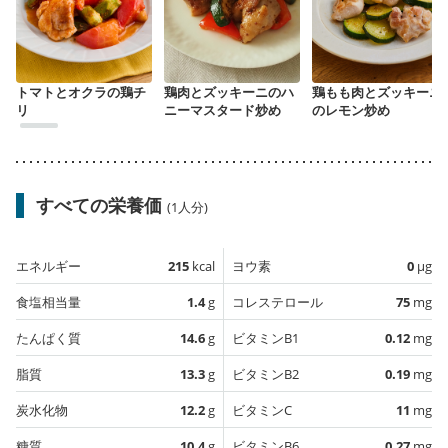
トマトとオクラの鶏チ
鶏肉とズッキーニのハ
鶏もも肉とズッキーニ
リ
ニーマスタード炒め
のレモン炒め
すべての栄養価
(1人分)
エネルギー
215
kcal
ヨウ素
0
µg
食塩相当量
1.4
g
コレステロール
75
mg
たんぱく質
14.6
g
ビタミンB1
0.12
mg
脂質
13.3
g
ビタミンB2
0.19
mg
炭水化物
12.2
g
ビタミンC
11
mg
糖質
10.4
g
ビタミンB6
0.27
mg