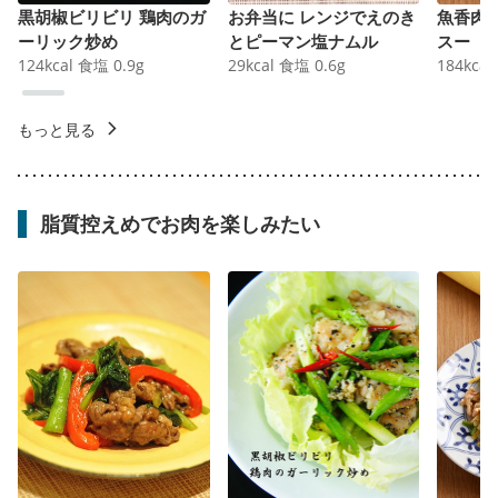
黒胡椒ビリビリ 鶏肉のガ
お弁当に レンジでえのき
魚香肉
ーリック炒め
とピーマン塩ナムル
スー
124
kcal
食塩
0.9
g
29
kcal
食塩
0.6
g
184
kcal
もっと見る
脂質控えめでお肉を楽しみたい