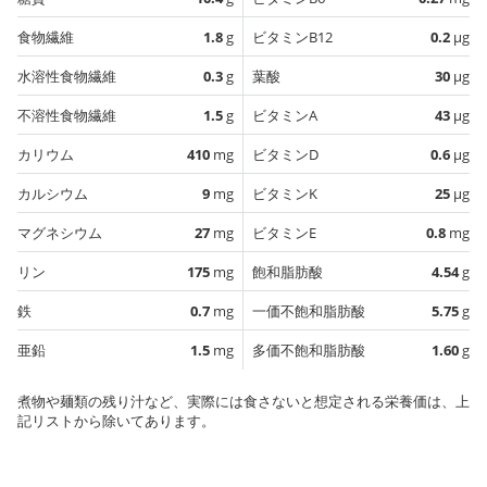
食物繊維
1.8
g
ビタミンB12
0.2
µg
水溶性食物繊維
0.3
g
葉酸
30
µg
不溶性食物繊維
1.5
g
ビタミンA
43
µg
カリウム
410
mg
ビタミンD
0.6
µg
カルシウム
9
mg
ビタミンK
25
µg
マグネシウム
27
mg
ビタミンE
0.8
mg
リン
175
mg
飽和脂肪酸
4.54
g
鉄
0.7
mg
一価不飽和脂肪酸
5.75
g
亜鉛
1.5
mg
多価不飽和脂肪酸
1.60
g
煮物や麺類の残り汁など、実際には食さないと想定される栄養価は、上
記リストから除いてあります。