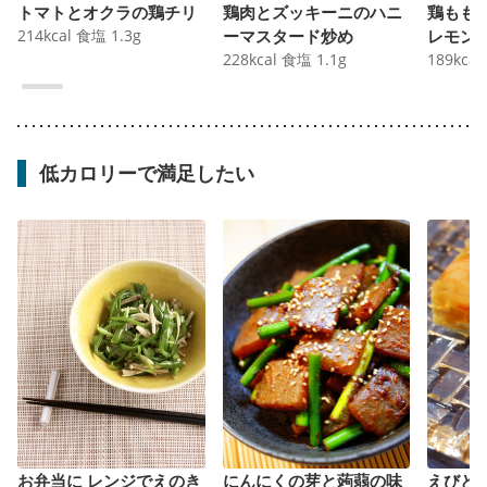
トマトとオクラの鶏チリ
鶏肉とズッキーニのハニ
鶏もも
214
kcal
食塩
1.3
g
ーマスタード炒め
レモン
228
kcal
食塩
1.1
g
189
kcal
低カロリーで満足したい
お弁当に レンジでえのき
にんにくの芽と蒟蒻の味
えびと