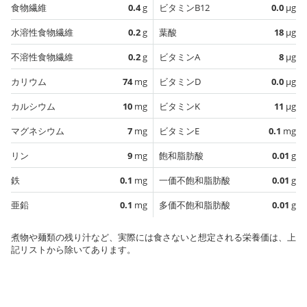
食物繊維
0.4
g
ビタミンB12
0.0
µg
水溶性食物繊維
0.2
g
葉酸
18
µg
不溶性食物繊維
0.2
g
ビタミンA
8
µg
カリウム
74
mg
ビタミンD
0.0
µg
カルシウム
10
mg
ビタミンK
11
µg
マグネシウム
7
mg
ビタミンE
0.1
mg
リン
9
mg
飽和脂肪酸
0.01
g
鉄
0.1
mg
一価不飽和脂肪酸
0.01
g
亜鉛
0.1
mg
多価不飽和脂肪酸
0.01
g
煮物や麺類の残り汁など、実際には食さないと想定される栄養価は、上
記リストから除いてあります。