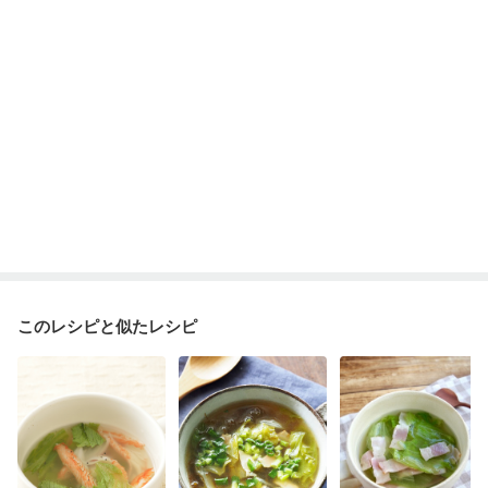
妊娠糖尿病(初期)
産後（母乳）
産後（混合栄養）
産後（ミルク）
骨折
骨粗しょう症
関節リウマチ
乾癬
貧血対策
ニキビ・肌荒れ
妊活中
更年期
このレシピと似たレシピ