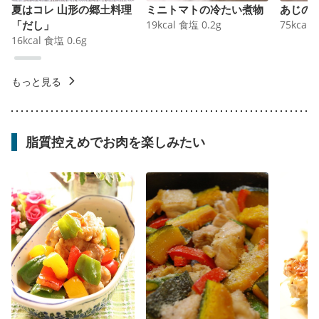
夏はコレ 山形の郷土料理
ミニトマトの冷たい煮物
あじの
「だし」
19
kcal
食塩
0.2
g
75
kcal
16
kcal
食塩
0.6
g
もっと見る
脂質控えめでお肉を楽しみたい