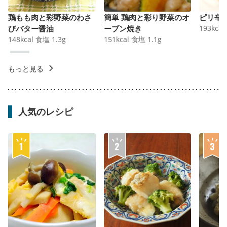
鶏もも肉と彩野菜のわさ
簡単 鶏肉と彩り野菜のオ
ピリ辛
びバター醤油
ーブン焼き
193
kcal
148
kcal
食塩
1.3
g
151
kcal
食塩
1.1
g
もっと見る
人気のレシピ