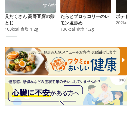
具だくさん 高野豆腐の卵
たらとブロッコリーのレ
ポテト
とじ
モン塩炒め
202
kcal
103
kcal
食塩
1.2
g
136
kcal
食塩
1.2
g