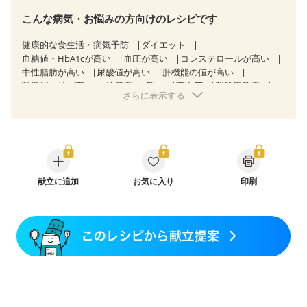
こんな病気・お悩みの方向けのレシピです
健康的な食生活・病気予防
ダイエット
血糖値・HbA1cが高い
血圧が高い
コレステロールが高い
中性脂肪が高い
尿酸値が高い
肝機能の値が高い
腎機能の値が高い
糖尿病（2型）
高血圧
脂質異常症
さらに表示する
高尿酸血症（痛風）
狭心症
心筋梗塞
心臓弁膜症
心不全
胃炎
胃ポリープ
消化性潰瘍（胃・十二指腸潰瘍）
逆流性食道炎
胆石症
慢性膵炎（移行期・寛解期）
痔
過敏性腸症候群（IBS）
糖尿病性腎症（第１期）
糖尿病性腎症（第２期）
糖尿病性腎症（第３期）
CKD（ステージ１）
CKD（ステージ２）
献立に追加
CKD（ステージ３a）
お気に入り
印刷
CKD（ステージ３b）
透析
乳がん（抗がん剤治療中）
乳がん（ホルモン療法中）
乳がん（放射線治療中）
乳がん治療を終えた方・経過観察中の方など
胃がん（抗がん剤治療中）
胃がん治療を終えた方・経過観察中の方
飲み込みにくい
味の感じ方が変わった
食欲がない
妊娠中(初期)
妊婦健診・体重増加が気になる（初期）
妊婦健診・血圧が気になる（初期）
妊婦健診・血糖値が気になる（初期）
妊娠高血圧(中期)