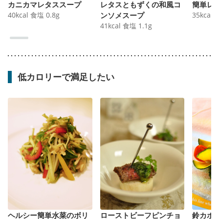
カニカマレタススープ
レタスともずくの和風コ
簡単レ
40
kcal
食塩
0.8
g
ンソメスープ
35
kcal
41
kcal
食塩
1.1
g
低カロリーで満足したい
ヘルシー簡単水菜のボリ
ローストビーフピンチョ
鈴カボ