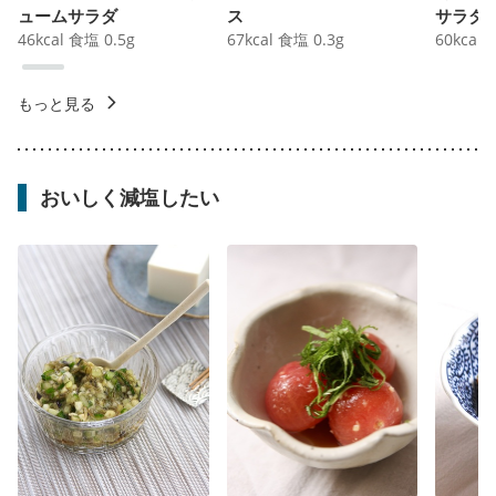
ュームサラダ
ス
サラダ
46
kcal
食塩
0.5
g
67
kcal
食塩
0.3
g
60
kcal
もっと見る
おいしく減塩したい