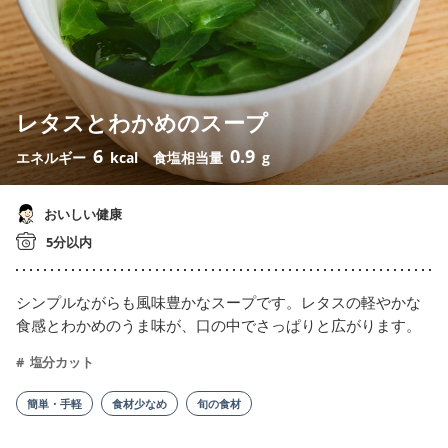
レタスとわかめのスープ
6
0.9
エネルギー
kcal
食塩相当量
g
おいしい健康
5分以内
シンプルながらも風味豊かなスープです。レタスの軽やかな
食感とわかめのうま味が、口の中でさっぱりと広がります。
塩分カット
簡単・手軽
食材少なめ
旬の食材