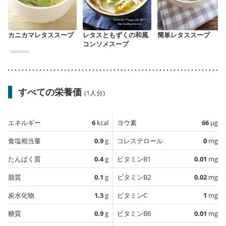
カニカマレタススープ
レタスともずくの和風
簡単レタススープ
コンソメスープ
すべての栄養価
(1人分)
エネルギー
6
kcal
ヨウ素
66
µg
食塩相当量
0.9
g
コレステロール
0
mg
たんぱく質
0.4
g
ビタミンB1
0.01
mg
脂質
0.1
g
ビタミンB2
0.02
mg
炭水化物
1.3
g
ビタミンC
1
mg
糖質
0.9
g
ビタミンB6
0.01
mg