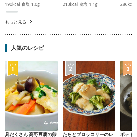
190
kcal
食塩
1.0
g
213
kcal
食塩
1.1
g
286
kcal
もっと見る
人気のレシピ
具だくさん 高野豆腐の卵
たらとブロッコリーのレ
ポテト