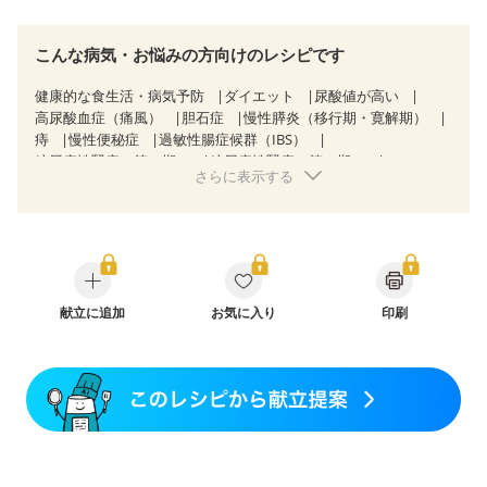
こんな病気・お悩みの方向けのレシピです
健康的な食生活・病気予防
ダイエット
尿酸値が高い
高尿酸血症（痛風）
胆石症
慢性膵炎（移行期・寛解期）
痔
慢性便秘症
過敏性腸症候群（IBS）
糖尿病性腎症（第１期）
糖尿病性腎症（第２期）
さらに表示する
乳がん（抗がん剤治療中）
乳がん（ホルモン療法中）
乳がん（放射線治療中）
乳がん治療を終えた方・経過観察中の方など
食欲がない
産後（母乳）
産後（混合栄養）
産後（ミルク）
骨折
骨粗しょう症
関節リウマチ
乾癬
フレイル（年齢に合わせた体作り）
低栄養予防
貧血対策
ニキビ・肌荒れ
献立に追加
妊活中
お気に入り
更年期
印刷