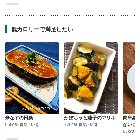
低カロリーで満足したい
米なすの田楽
かぼちゃと茄子のマリネ
簡単副
65
kcal
食塩
0.7
g
77
kcal
食塩
0.4
g
がいも
67
kcal