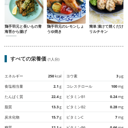
鶏手羽元と長いもの青
鶏手羽元のレモンしょ
簡単 漬けて焼くだけグ
海苔から揚げ
うゆ焼き
リルチキン
すべての栄養価
(1人分)
エネルギー
250
kcal
ヨウ素
3
µg
食塩相当量
2.1
g
コレステロール
100
mg
たんぱく質
22.4
g
ビタミンB1
0.24
mg
脂質
13.3
g
ビタミンB2
0.28
mg
炭水化物
15.7
g
ビタミンC
7
mg
糖質
12.1
g
ビタミンB6
0.66
mg