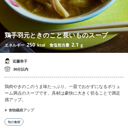
鶏手羽元ときのこと長いものスープ
250
2.1
エネルギー
kcal
食塩相当量
g
近藤幸子
30分以内
鶏肉やきのこのうま味たっぷり。一皿でおかずになるボリュ
ーム満点のスープです。具材は豪快に大きく切ることで満足
感アップ。
食物繊維アップ
旬の食材