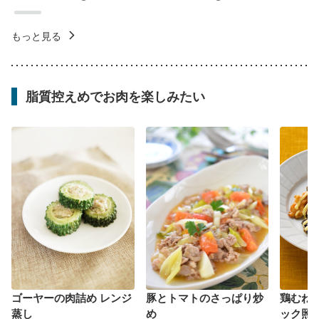
もっと見る
脂質控えめでお肉を楽しみたい
ゴーヤーの肉詰め レンジ
豚とトマトのさっぱり炒
鶏むね
蒸し
め
ック照