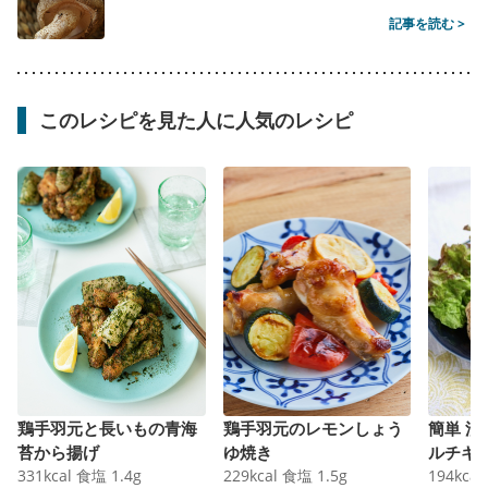
記事を読む >
このレシピを見た人に人気のレシピ
鶏手羽元と長いもの青海
鶏手羽元のレモンしょう
簡単 
苔から揚げ
ゆ焼き
ルチキ
331
kcal
食塩
1.4
g
229
kcal
食塩
1.5
g
194
kcal