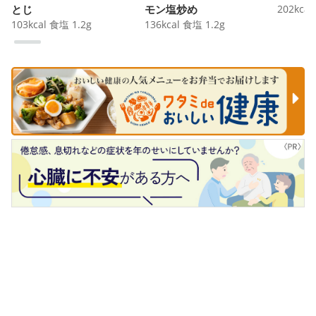
とじ
モン塩炒め
202
kcal
103
kcal
食塩
1.2
g
136
kcal
食塩
1.2
g