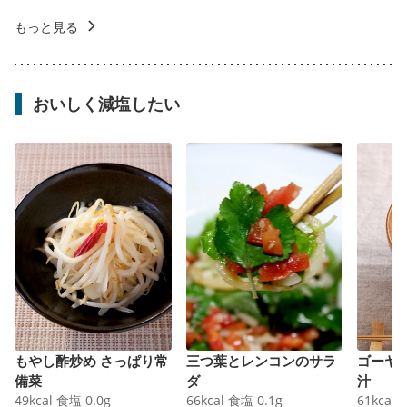
もっと見る
おいしく減塩したい
もやし酢炒め さっぱり常
三つ葉とレンコンのサラ
ゴーヤ
備菜
ダ
汁
49
kcal
食塩
0.0
g
66
kcal
食塩
0.1
g
61
kcal