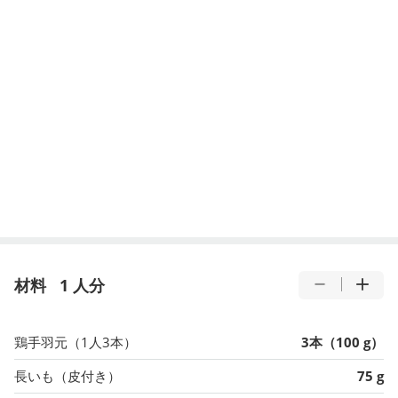
材料
1 人分
鶏手羽元（1人3本）
3本（100 g）
長いも（皮付き）
75 g