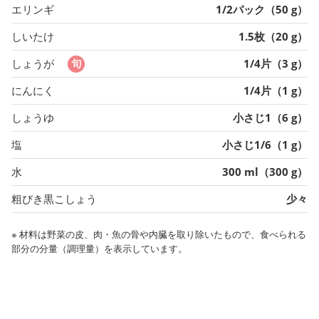
エリンギ
1/2パック（50 g）
しいたけ
1.5枚（20 g）
しょうが
1/4片（3 g）
にんにく
1/4片（1 g）
しょうゆ
小さじ1（6 g）
塩
小さじ1/6（1 g）
水
300 ml（300 g）
粗びき黒こしょう
少々
※ 材料は野菜の皮、肉・魚の骨や内臓を取り除いたもので、食べられる
部分の分量（調理量）を表示しています。