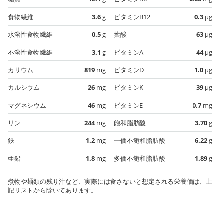
食物繊維
3.6
g
ビタミンB12
0.3
µg
水溶性食物繊維
0.5
g
葉酸
63
µg
不溶性食物繊維
3.1
g
ビタミンA
44
µg
カリウム
819
mg
ビタミンD
1.0
µg
カルシウム
26
mg
ビタミンK
39
µg
マグネシウム
46
mg
ビタミンE
0.7
mg
リン
244
mg
飽和脂肪酸
3.70
g
鉄
1.2
mg
一価不飽和脂肪酸
6.22
g
亜鉛
1.8
mg
多価不飽和脂肪酸
1.89
g
煮物や麺類の残り汁など、実際には食さないと想定される栄養価は、上
記リストから除いてあります。