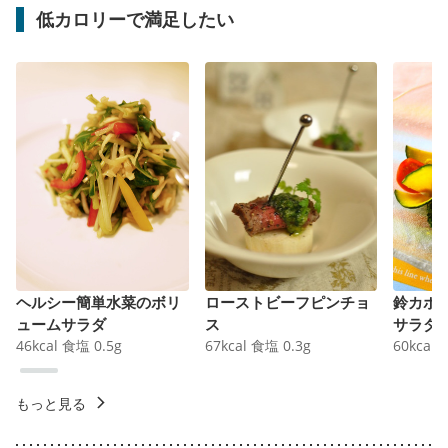
低カロリーで満足したい
ヘルシー簡単水菜のボリ
ローストビーフピンチョ
鈴カボ
ュームサラダ
ス
サラダ
46
kcal
食塩
0.5
g
67
kcal
食塩
0.3
g
60
kcal
もっと見る