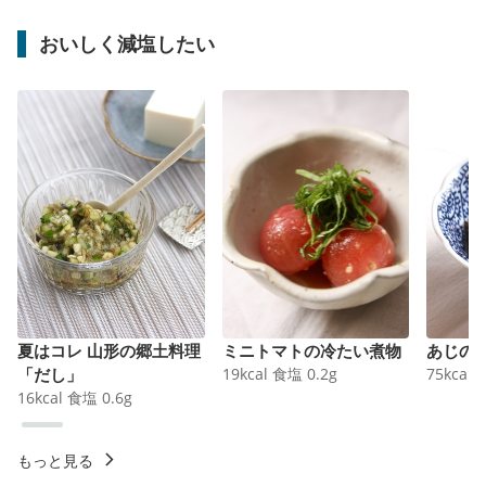
おいしく減塩したい
夏はコレ 山形の郷土料理
ミニトマトの冷たい煮物
あじの
「だし」
19
kcal
食塩
0.2
g
75
kcal
16
kcal
食塩
0.6
g
もっと見る