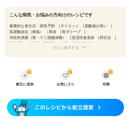
こんな病気・お悩みの方向けのレシピです
健康的な食生活・病気予防
ダイエット
尿酸値が高い
高尿酸血症（痛風）
胃炎
胃ポリープ
消化性潰瘍（胃・十二指腸潰瘍）
逆流性食道炎
胆石症
慢性膵炎（移行期・寛解期）
痔
慢性便秘症
さらに表示する
過敏性腸症候群（IBS）
乳がん（抗がん剤治療中）
乳がん（ホルモン療法中）
乳がん（放射線治療中）
乳がん治療を終えた方・経過観察中の方など
胃がん（抗がん剤治療中）
胃がん治療を終えた方・経過観察中の方
大腸がん治療を終えた方・経過観察中の方
大腸がん（抗がん剤治療中）
献立に追加
お気に入り
大腸がん（放射線治療中）
印刷
飲み込みにくい
食欲がない
消化不良
産後（母乳）
産後（混合栄養）
産後（ミルク）
骨折
骨粗しょう症
関節リウマチ
フレイル（年齢に合わせた体作り）
低栄養予防
貧血対策
ニキビ・肌荒れ
妊活中
更年期