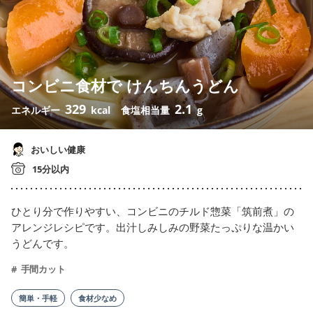
コンビニ食材で けんちんうどん
329
2.1
エネルギー
kcal
食塩相当量
g
おいしい健康
15分以内
ひとり分で作りやすい、コンビニのチルド惣菜「筑前煮」の
アレンジレシピです。出汁しみしみの野菜たっぷりな温かい
うどんです。
手間カット
簡単・手軽
食材少なめ