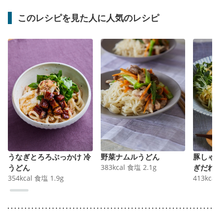
このレシピを見た人に人気のレシピ
うなぎとろろぶっかけ 冷
野菜ナムルうどん
豚しゃ
うどん
383
kcal
食塩
2.1
g
ぎだれ
354
kcal
食塩
1.9
g
413
kcal