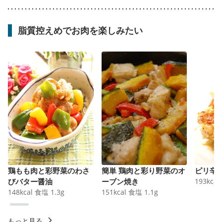
脂質控えめでお肉を楽しみたい
鶏もも肉と彩野菜のわさ
簡単 鶏肉と彩り野菜のオ
ピリ辛
びバター醤油
ーブン焼き
193
kcal
148
kcal
食塩
1.3
g
151
kcal
食塩
1.1
g
もっと見る