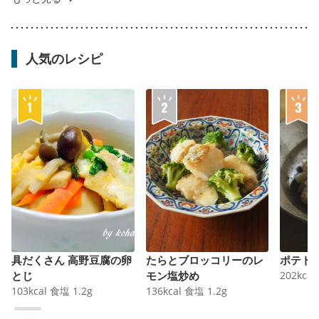
人気のレシピ
具だくさん 高野豆腐の卵
たらとブロッコリーのレ
ポテト
とじ
モン塩炒め
202
kcal
103
kcal
食塩
1.2
g
136
kcal
食塩
1.2
g