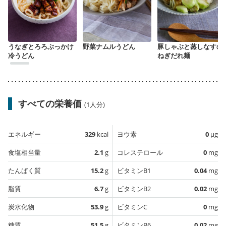
うなぎとろろぶっかけ
野菜ナムルうどん
豚しゃぶと蒸しなすの
冷うどん
ねぎだれ麺
すべての栄養価
(1人分)
エネルギー
329
kcal
ヨウ素
0
µg
食塩相当量
2.1
g
コレステロール
0
mg
たんぱく質
15.2
g
ビタミンB1
0.04
mg
脂質
6.7
g
ビタミンB2
0.02
mg
炭水化物
53.9
g
ビタミンC
0
mg
糖質
51.5
g
ビタミンB6
0.02
mg