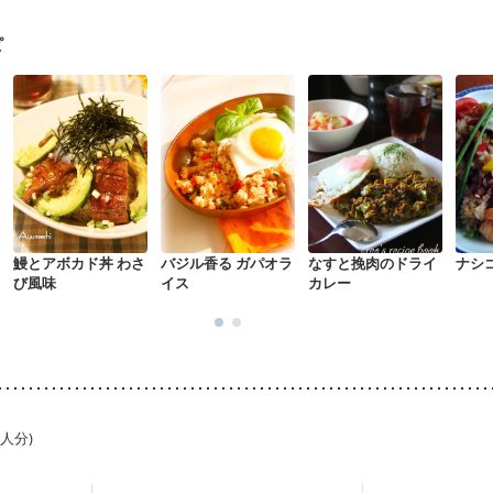
・経過観察中の方
大腸がん（抗がん剤治療中）
大腸がん（放射線治療
がない
消化不良
妊娠中(初期)
妊婦健診・体重増加が気になる（初期）
ピ
る（初期）
妊婦健診・血糖値が気になる（初期）
妊娠高血圧(中期)
妊
混合栄養）
産後（ミルク）
骨折
骨粗しょう症
関節リウマチ
乾癬
た体作り）
貧血対策
ニキビ・肌荒れ
妊活中
更年期
鰻とアボカド丼 わさ
バジル香る ガパオラ
なすと挽肉のドライ
ナシ
び風味
イス
カレー
1人分)