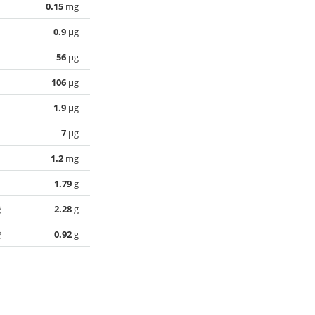
0.15
mg
0.9
µg
56
µg
106
µg
1.9
µg
7
µg
1.2
mg
1.79
g
酸
2.28
g
酸
0.92
g