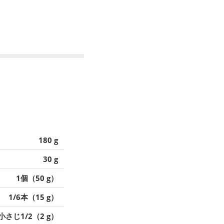
180 g
30 g
1個（50 g）
1/6本（15 g）
小さじ1/2（2 g）