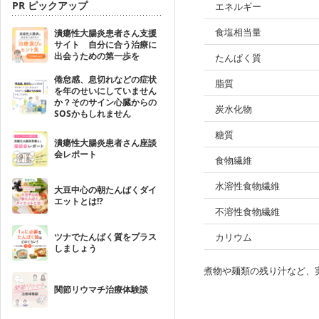
PR ピックアップ
エネルギー
食塩相当量
潰瘍性大腸炎患者さん支援
サイト 自分に合う治療に
出会うための第一歩を
たんぱく質
倦怠感、息切れなどの症状
脂質
を年のせいにしていません
か？そのサイン心臓からの
炭水化物
SOSかもしれません
糖質
潰瘍性大腸炎患者さん座談
会レポート
食物繊維
水溶性食物繊維
大豆中心の朝たんぱくダイ
エットとは!?
不溶性食物繊維
ツナでたんぱく質をプラス
カリウム
しましょう
煮物や麺類の残り汁など、
関節リウマチ治療体験談