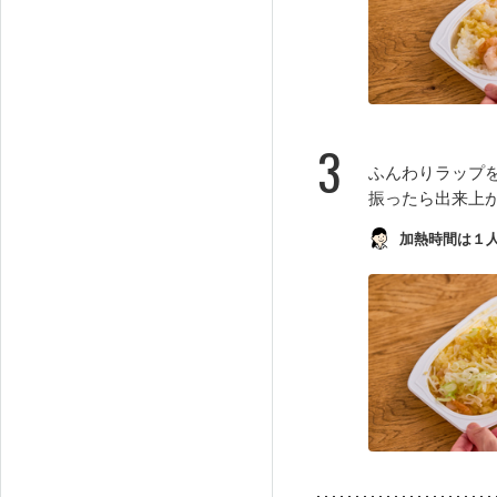
3
ふんわりラップを
振ったら出来上
加熱時間は１人