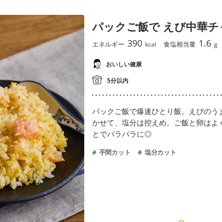
パックご飯で えび中華チ
390
1.6
エネルギー
食塩相当量
kcal
g
おいしい健康
5分以内
パックご飯で爆速ひとり飯。えびのう
かせて、塩分は控えめ。ご飯と卵はよ
とでパラパラに◎
手間カット
塩分カット