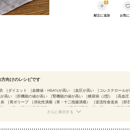
献立に追加
お気に
の方向けのレシピです
防
ダイエット
血糖値・HbA1cが高い
血圧が高い
コレステロール
値が高い
肝機能の値が高い
腎機能の値が高い
糖尿病（2型）
高血圧
胃炎
胃ポリープ
消化性潰瘍（胃・十二指腸潰瘍）
逆流性食道炎
胆
期）
痔
過敏性腸症候群（IBS）
糖尿病性腎症（第１期）
糖尿病性
さらに表示する
CKD（ステージ１）
CKD（ステージ２）
CKD（ステージ３a）
乳がん（抗がん剤治療中）
乳がん（ホルモン療法中）
乳がん（放射線
経過観察中の方など
胃がん（抗がん剤治療中）
胃がん治療を終えた方