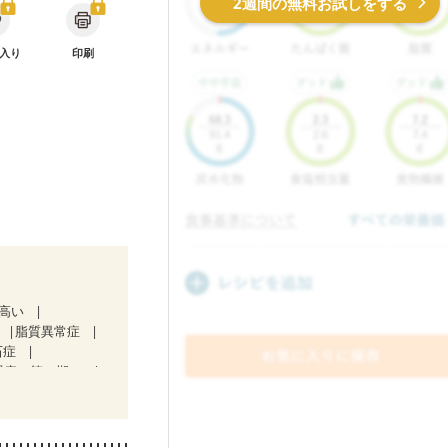
2週間の無料お試しをする
入り
印刷
が高い
脂質異常症
石症
腎症（第２期）
治療中）
・経過観察中の方