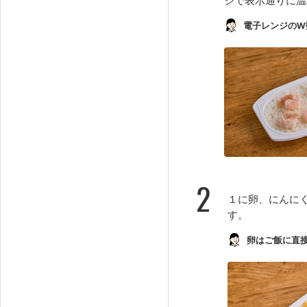
電子レンジのW
2
１に卵、にんに
す。
卵はご飯に直