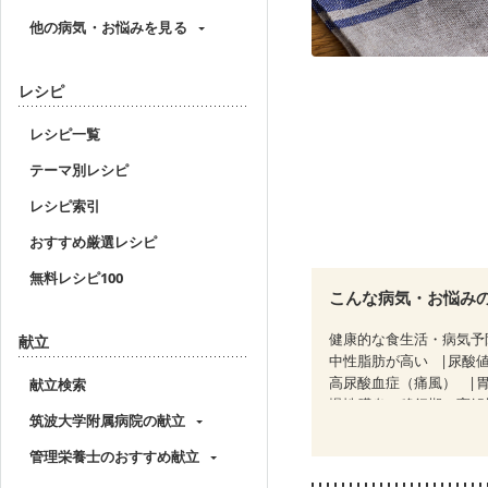
他の病気・お悩みを見る
レシピ
レシピ一覧
テーマ別レシピ
レシピ索引
おすすめ厳選レシピ
無料レシピ100
こんな病気・お悩み
健康的な食生活・病気予
献立
中性脂肪が高い
尿酸
高尿酸血症（痛風）
献立検索
慢性膵炎（移行期・寛解
筑波大学附属病院の献立
糖尿病性腎症（第３期）
CKD（ステージ３b）
管理栄養士のおすすめ献立
乳がん治療を終えた方・