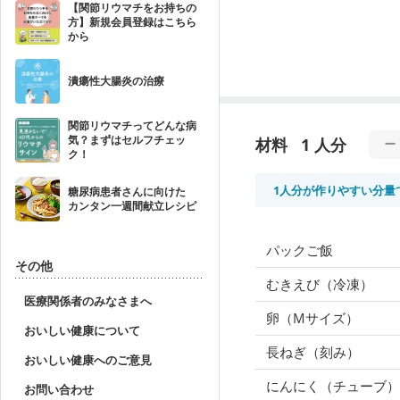
【関節リウマチをお持ちの
方】新規会員登録はこちら
から
潰瘍性大腸炎の治療
関節リウマチってどんな病
気？まずはセルフチェッ
材料
1 人分
ク！
1人分が作りやすい分量
糖尿病患者さんに向けた
カンタン一週間献立レシピ
パックご飯
その他
むきえび（冷凍）
医療関係者のみなさまへ
卵（Mサイズ）
おいしい健康について
長ねぎ（刻み）
おいしい健康へのご意見
にんにく（チューブ）
お問い合わせ