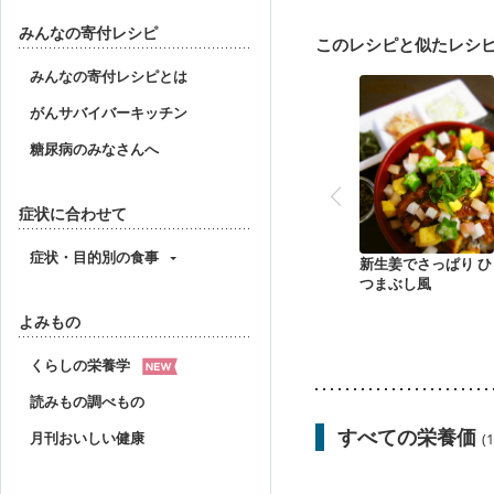
大腸がん治療を終えた方
飲み込みにくい
食欲
みんなの寄付レシピ
このレシピと似たレシ
妊婦健診・血圧が気にな
産後（母乳）
産後（
みんなの寄付レシピとは
フレイル（年齢に合わせ
がんサバイバーキッチン
糖尿病のみなさんへ
症状に合わせて
症状・目的別の食事
新生姜でさっぱり ひ
つまぶし風
よみもの
くらしの栄養学
読みもの調べもの
すべての栄養価
月刊おいしい健康
(