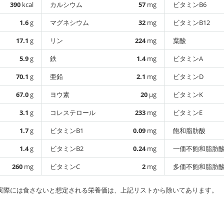
390
kcal
カルシウム
57
mg
ビタミンB6
1.6
g
マグネシウム
32
mg
ビタミンB12
17.1
g
リン
224
mg
葉酸
5.9
g
鉄
1.4
mg
ビタミンA
70.1
g
亜鉛
2.1
mg
ビタミンD
67.0
g
ヨウ素
20
µg
ビタミンK
3.1
g
コレステロール
233
mg
ビタミンE
1.7
g
ビタミンB1
0.09
mg
飽和脂肪酸
1.4
g
ビタミンB2
0.24
mg
一価不飽和脂肪
260
mg
ビタミンC
2
mg
多価不飽和脂肪
実際には食さないと想定される栄養価は、上記リストから除いてあります。