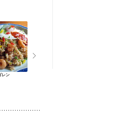
中）
娠糖尿病(初期)
ゴレン
タイの屋台風ガパオ
レンジでパラパラ レ
鶏ささみで作
ライス
タたま納豆チャーハ
ン