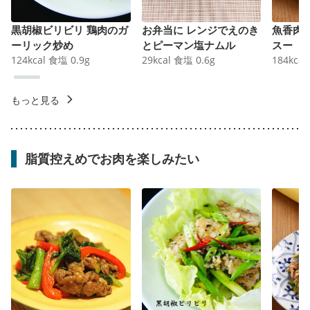
黒胡椒ビリビリ 鶏肉のガ
お弁当に レンジでえのき
魚香肉
ーリック炒め
とピーマン塩ナムル
スー
124
kcal
食塩
0.9
g
29
kcal
食塩
0.6
g
184
kcal
もっと見る
脂質控えめでお肉を楽しみたい