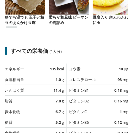
冷でも温でも 玉子と枝
柔らか和風味 ピーマン
豆腐入り 超ふわふわか
豆のあんかけ豆腐
の肉詰め
に玉
すべての栄養価
(1人分)
エネルギー
135
kcal
ヨウ素
10
µg
食塩相当量
1.0
g
コレステロール
93
mg
たんぱく質
11.4
g
ビタミンB1
0.18
mg
脂質
7.8
g
ビタミンB2
0.16
mg
炭水化物
6.7
g
ビタミンC
1
mg
糖質
5.2
g
ビタミンB6
0.12
mg
食物繊維
1.5
g
ビタミンB12
0.3
µg