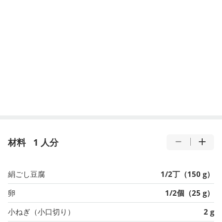
材料
1 人分
絹ごし豆腐
1/2丁（150 g）
卵
1/2個（25 g）
小ねぎ（小口切り）
2 g