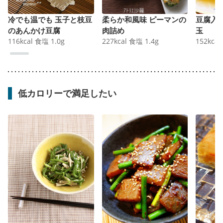
冷でも温でも 玉子と枝豆
柔らか和風味 ピーマンの
豆腐入
のあんかけ豆腐
肉詰め
玉
116
kcal
食塩
1.0
g
227
kcal
食塩
1.4
g
152
kcal
低カロリーで満足したい