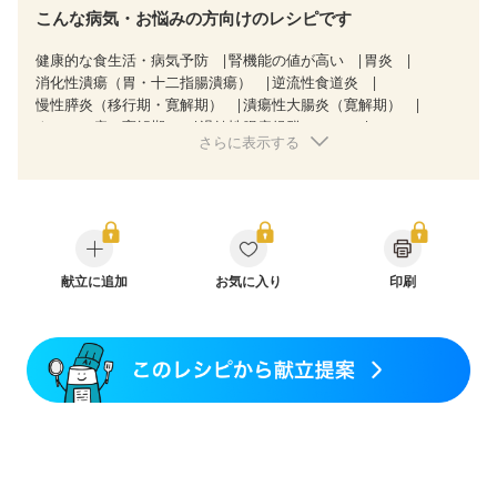
こんな病気・お悩みの方向けのレシピです
健康的な食生活・病気予防
腎機能の値が高い
胃炎
消化性潰瘍（胃・十二指腸潰瘍）
逆流性食道炎
慢性膵炎（移行期・寛解期）
潰瘍性大腸炎（寛解期）
クローン病（寛解期）
過敏性腸症候群（IBS）
さらに表示する
糖尿病性腎症（第３期）
CKD（ステージ１）
CKD（ステージ２）
CKD（ステージ３a）
CKD（ステージ３b）
乳がん（放射線治療中）
胃がん（抗がん剤治療中）
胃がん治療を終えた方・経過観察中の方
大腸がん治療を終えた方・経過観察中の方
大腸がん（抗がん剤治療中）
献立に追加
お気に入り
大腸がん（放射線治療中）
印刷
飲み込みにくい
食欲がない
消化不良
産後（ミルク）
骨折
骨粗しょう症
関節リウマチ
低栄養予防
更年期