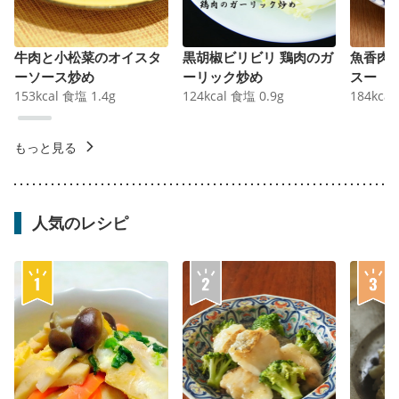
牛肉と小松菜のオイスタ
黒胡椒ビリビリ 鶏肉のガ
魚香肉
ーソース炒め
ーリック炒め
スー
153
kcal
食塩
1.4
g
124
kcal
食塩
0.9
g
184
kcal
もっと見る
人気のレシピ