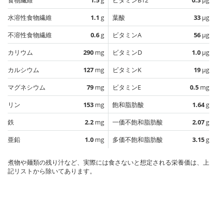
水溶性食物繊維
1.1
g
葉酸
33
µg
不溶性食物繊維
0.6
g
ビタミンA
56
µg
カリウム
290
mg
ビタミンD
1.0
µg
カルシウム
127
mg
ビタミンK
19
µg
マグネシウム
79
mg
ビタミンE
0.5
mg
リン
153
mg
飽和脂肪酸
1.64
g
鉄
2.2
mg
一価不飽和脂肪酸
2.07
g
亜鉛
1.0
mg
多価不飽和脂肪酸
3.15
g
煮物や麺類の残り汁など、実際には食さないと想定される栄養価は、上
記リストから除いてあります。