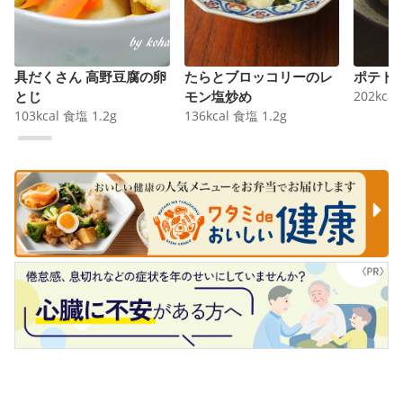
具だくさん 高野豆腐の卵
たらとブロッコリーのレ
ポテト
とじ
モン塩炒め
202
kcal
103
kcal
食塩
1.2
g
136
kcal
食塩
1.2
g