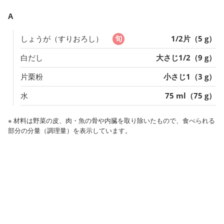
A
しょうが（すりおろし）
1/2片（5 g）
白だし
大さじ1/2（9 g）
片栗粉
小さじ1（3 g）
水
75 ml（75 g）
※ 材料は野菜の皮、肉・魚の骨や内臓を取り除いたもので、食べられる
部分の分量（調理量）を表示しています。