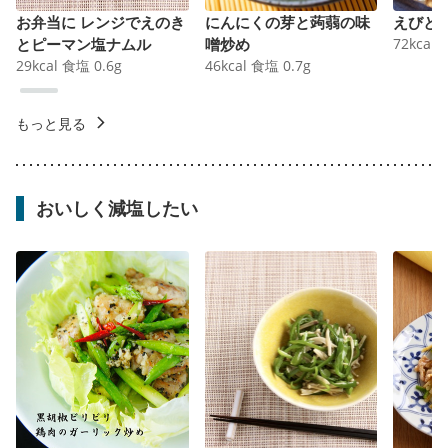
お弁当に レンジでえのき
にんにくの芽と蒟蒻の味
えびと
とピーマン塩ナムル
噌炒め
72
kcal
29
kcal
食塩
0.6
g
46
kcal
食塩
0.7
g
もっと見る
おいしく減塩したい