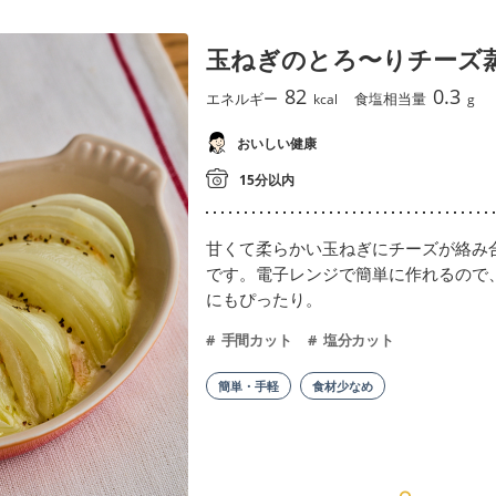
玉ねぎのとろ〜りチーズ
82
0.3
エネルギー
食塩相当量
kcal
g
おいしい健康
15分以内
甘くて柔らかい玉ねぎにチーズが絡み
です。電子レンジで簡単に作れるので
にもぴったり。
手間カット
塩分カット
簡単・手軽
食材少なめ