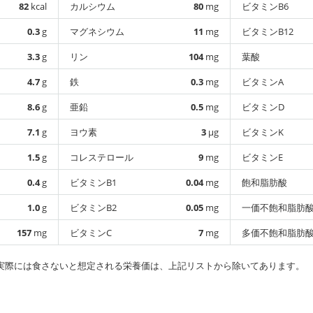
82
kcal
カルシウム
80
mg
ビタミンB6
0.3
g
マグネシウム
11
mg
ビタミンB12
3.3
g
リン
104
mg
葉酸
4.7
g
鉄
0.3
mg
ビタミンA
8.6
g
亜鉛
0.5
mg
ビタミンD
7.1
g
ヨウ素
3
µg
ビタミンK
1.5
g
コレステロール
9
mg
ビタミンE
0.4
g
ビタミンB1
0.04
mg
飽和脂肪酸
1.0
g
ビタミンB2
0.05
mg
一価不飽和脂肪
157
mg
ビタミンC
7
mg
多価不飽和脂肪
実際には食さないと想定される栄養価は、上記リストから除いてあります。