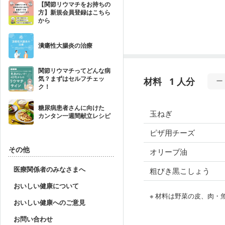
【関節リウマチをお持ちの
方】新規会員登録はこちら
から
潰瘍性大腸炎の治療
関節リウマチってどんな病
気？まずはセルフチェッ
材料
1 人分
ク！
糖尿病患者さんに向けた
玉ねぎ
カンタン一週間献立レシピ
ピザ用チーズ
その他
オリーブ油
医療関係者のみなさまへ
粗びき黒こしょう
おいしい健康について
※ 材料は野菜の皮、肉
おいしい健康へのご意見
お問い合わせ