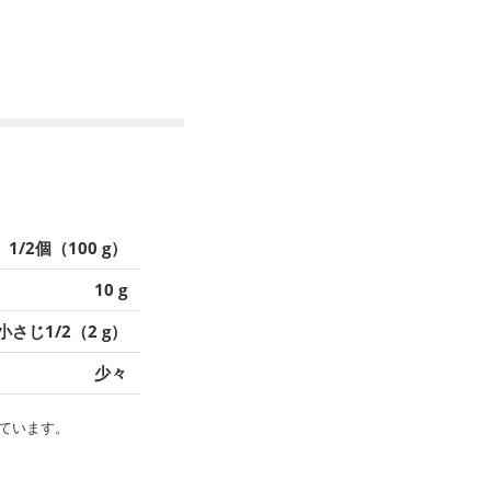
1/2個（100 g）
10 g
小さじ1/2（2 g）
少々
ています。