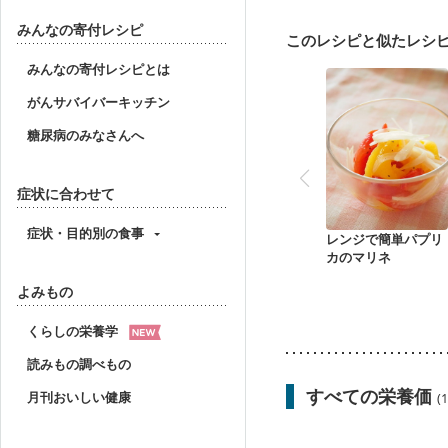
胃がん（抗がん剤治療中
大腸がん（抗がん剤治療
みんなの寄付レシピ
このレシピと似たレシ
妊娠中(初期)
妊婦健診
妊婦健診・血糖値が気に
みんなの寄付レシピとは
産後（ミルク）
骨折
がんサバイバーキッチン
貧血対策
ニキビ・肌
糖尿病のみなさんへ
症状に合わせて
症状・目的別の食事
レンジで簡単パプリ
カのマリネ
よみもの
くらしの栄養学
読みもの調べもの
すべての栄養価
月刊おいしい健康
(