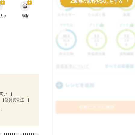
2週間の無料お試しをする
入り
印刷
が高い
脂質異常症
）
中）
ど