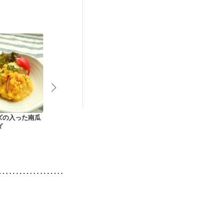
経過観察中の方
不良
後（混合栄養）
）
低栄養予防
ズの入った南瓜
ひじきときゅうりの
新玉ねぎとわかめの
にんじんのサ
ダ
カッテージチーズ和
ごまポンサラダ
え