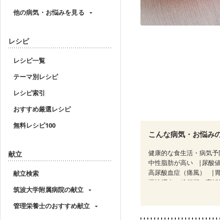
他の病気・お悩みを見る
レシピ
レシピ一覧
テーマ別レシピ
レシピ索引
おすすめ厳選レシピ
無料レシピ100
こんな病気・お悩み
健康的な食生活・病気予
献立
中性脂肪が高い
尿酸
高尿酸血症（痛風）
献立検索
慢性膵炎（移行期・寛解
筑波大学附属病院の献立
糖尿病性腎症（第１期）
CKD（ステージ２）
C
管理栄養士のおすすめ献立
乳がん（ホルモン療法中