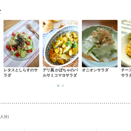
）
胃がん治療を終えた方・経過観察中の方
大腸がん治療を終えた方・
中）
大腸がん（放射線治療中）
飲み込みにくい
食欲がない
消化
ピ
・体重増加が気になる（初期）
妊婦健診・血圧が気になる（初期）
なる（初期）
妊娠高血圧(中期)
妊娠糖尿病(初期)
産後（母乳）
産
骨粗しょう症
関節リウマチ
乾癬
フレイル（年齢に合わせた体作り
荒れ
妊活中
更年期
レタスとしらすのサ
デリ風 かぼちゃのバ
オニオンサラダ
チー
ラダ
ルサミコマヨサラダ
サラ
1人分)