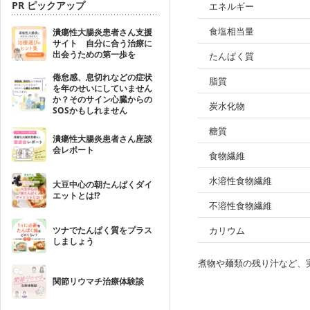
PR ピックアップ
エネルギー
食塩相当量
潰瘍性大腸炎患者さん支援
サイト 自分に合う治療に
出会うための第一歩を
たんぱく質
倦怠感、息切れなどの症状
脂質
を年のせいにしていません
か？そのサイン心臓からの
炭水化物
SOSかもしれません
糖質
潰瘍性大腸炎患者さん座談
会レポート
食物繊維
水溶性食物繊維
大豆中心の朝たんぱくダイ
エットとは!?
不溶性食物繊維
ツナでたんぱく質をプラス
カリウム
しましょう
煮物や麺類の残り汁など、
関節リウマチ治療体験談