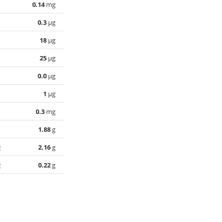
0.14
mg
0.3
µg
18
µg
25
µg
0.0
µg
1
µg
0.3
mg
1.88
g
酸
2.16
g
酸
0.22
g