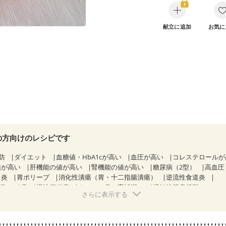
献立に追加
お気に
の方向けのレシピです
防
ダイエット
血糖値・HbA1cが高い
血圧が高い
コレステロール
値が高い
肝機能の値が高い
腎機能の値が高い
糖尿病（2型）
高血圧
胃炎
胃ポリープ
消化性潰瘍（胃・十二指腸潰瘍）
逆流性食道炎
期）
痔
慢性便秘症
クローン病（寛解期）
過敏性腸症候群（IBS）
さらに表示する
糖尿病性腎症（第２期）
糖尿病性腎症（第３期）
CKD（ステージ１
KD（ステージ３a）
CKD（ステージ３b）
透析
乳がん（抗がん剤治療
）
乳がん（放射線治療中）
乳がん治療を終えた方・経過観察中の方な