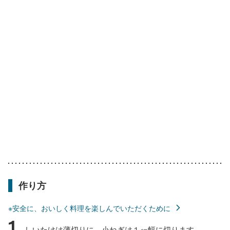
作り方
※安全に、おいしく料理を楽しんでいただくために
1
しいたけは薄切りに、小ねぎは１㎝幅に切ります。