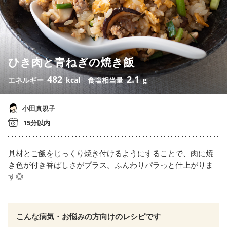
ひき肉と青ねぎの焼き飯
482
2.1
エネルギー
kcal
食塩相当量
g
小田真規子
15分以内
具材とご飯をじっくり焼き付けるようにすることで、肉に焼
き色が付き香ばしさがプラス。ふんわりパラっと仕上がりま
す◎
こんな病気・お悩みの方向けのレシピです