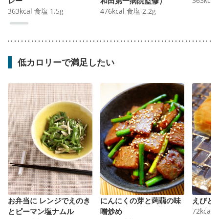
レー
和田第一病院監修）
363
kcal
363
kcal
食塩
1.5
g
476
kcal
食塩
2.2
g
低カロリーで満足したい
お弁当に レンジでえのき
にんにくの芽と蒟蒻の味
えびと
とピーマン塩ナムル
噌炒め
72
kcal