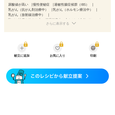
尿酸値が高い
慢性便秘症
過敏性腸症候群（IBS）
乳がん（抗がん剤治療中）
乳がん（ホルモン療法中）
乳がん（放射線治療中）
乳がん治療を終えた方・経過観察中の方など
食欲がない
さらに表示する
産後（母乳）
産後（混合栄養）
産後（ミルク）
骨折
骨粗しょう症
関節リウマチ
フレイル（年齢に合わせた体作り）
低栄養予防
貧血対策
ニキビ・肌荒れ
妊活中
更年期
献立に追加
お気に入り
印刷