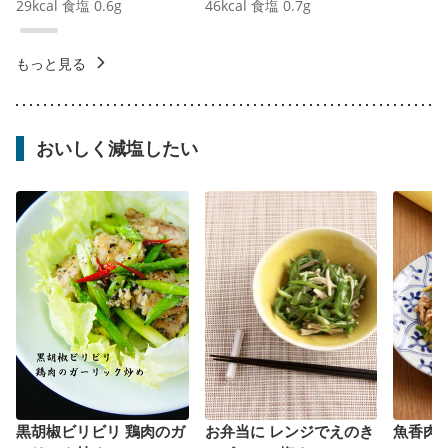
29
kcal
食塩
0.6
g
46
kcal
食塩
0.7
g
もっと見る
おいしく減塩したい
黒胡椒ビリビリ 鶏肉のガ
お弁当に レンジでえのき
魚香肉