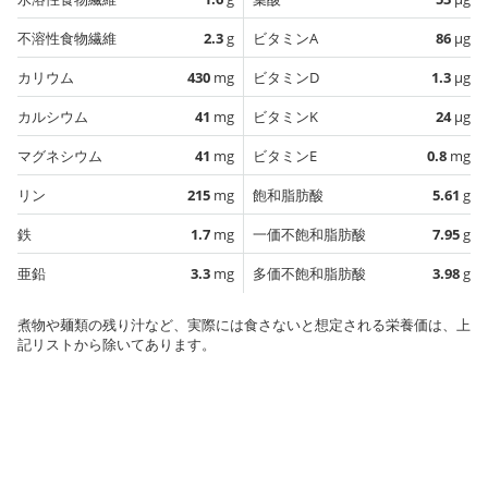
不溶性食物繊維
2.3
g
ビタミンA
86
µg
カリウム
430
mg
ビタミンD
1.3
µg
カルシウム
41
mg
ビタミンK
24
µg
マグネシウム
41
mg
ビタミンE
0.8
mg
リン
215
mg
飽和脂肪酸
5.61
g
鉄
1.7
mg
一価不飽和脂肪酸
7.95
g
亜鉛
3.3
mg
多価不飽和脂肪酸
3.98
g
煮物や麺類の残り汁など、実際には食さないと想定される栄養価は、上
記リストから除いてあります。