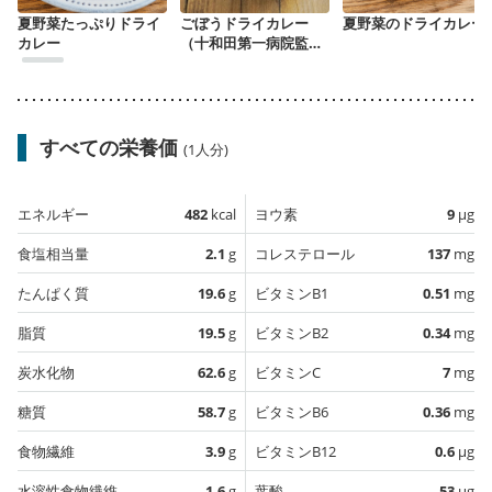
夏野菜たっぷりドライ
ごぼうドライカレー
夏野菜のドライカレー
カレー
（十和田第一病院監
修）
すべての栄養価
(1人分)
エネルギー
482
kcal
ヨウ素
9
µg
食塩相当量
2.1
g
コレステロール
137
mg
たんぱく質
19.6
g
ビタミンB1
0.51
mg
脂質
19.5
g
ビタミンB2
0.34
mg
炭水化物
62.6
g
ビタミンC
7
mg
糖質
58.7
g
ビタミンB6
0.36
mg
食物繊維
3.9
g
ビタミンB12
0.6
µg
水溶性食物繊維
1.6
g
葉酸
53
µg