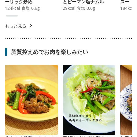
ーリック炒め
とピーマン塩ナムル
スー
124
kcal
食塩
0.9
g
29
kcal
食塩
0.6
g
184
kcal
もっと見る
脂質控えめでお肉を楽しみたい