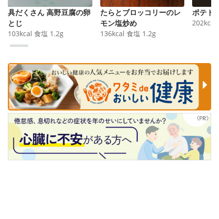
具だくさん 高野豆腐の卵
たらとブロッコリーのレ
ポテト
とじ
モン塩炒め
202
kcal
103
kcal
食塩
1.2
g
136
kcal
食塩
1.2
g