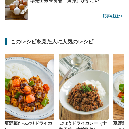
準完全栄養食品「鶏卵」がすごい
記事を読む >
このレシピを見た人に人気のレシピ
夏野菜たっぷりドライカ
ごぼうドライカレー（十
夏野菜