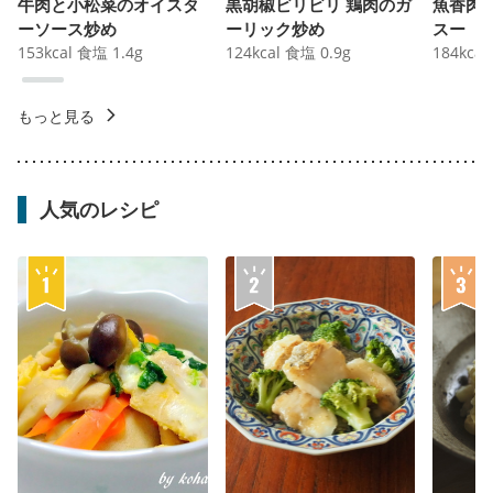
牛肉と小松菜のオイスタ
黒胡椒ビリビリ 鶏肉のガ
魚香肉
ーソース炒め
ーリック炒め
スー
153
kcal
食塩
1.4
g
124
kcal
食塩
0.9
g
184
kcal
もっと見る
人気のレシピ