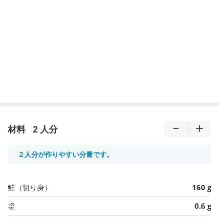
材料
2 人分
２人分が作りやすい分量です。
鮭（切り身）
160 g
塩
0.6 g