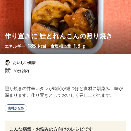
作り置きに 鮭とれんこんの照り焼き
185
1.3
エネルギー
kcal
食塩相当量
g
おいしい健康
30分以内
照り焼きの甘辛いタレが時間が経つほど食材に馴染み、味が
深まります。作り置きとしておいしく召し上がれます。
食材少なめ
こんな病気・お悩みの方向けのレシピです