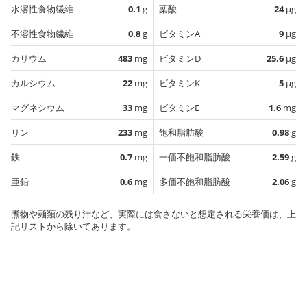
水溶性食物繊維
0.1
g
葉酸
24
µg
不溶性食物繊維
0.8
g
ビタミンA
9
µg
カリウム
483
mg
ビタミンD
25.6
µg
カルシウム
22
mg
ビタミンK
5
µg
マグネシウム
33
mg
ビタミンE
1.6
mg
リン
233
mg
飽和脂肪酸
0.98
g
鉄
0.7
mg
一価不飽和脂肪酸
2.59
g
亜鉛
0.6
mg
多価不飽和脂肪酸
2.06
g
煮物や麺類の残り汁など、実際には食さないと想定される栄養価は、上
記リストから除いてあります。