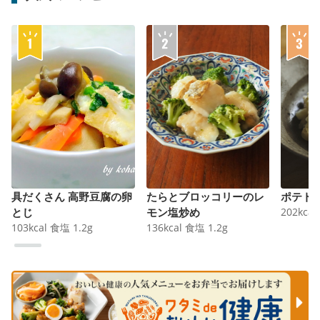
具だくさん 高野豆腐の卵
たらとブロッコリーのレ
ポテト
とじ
モン塩炒め
202
kcal
103
kcal
食塩
1.2
g
136
kcal
食塩
1.2
g