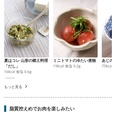
夏はコレ 山形の郷土料理
ミニトマトの冷たい煮物
あじの
「だし」
19
kcal
食塩
0.2
g
75
kcal
16
kcal
食塩
0.6
g
もっと見る
脂質控えめでお肉を楽しみたい