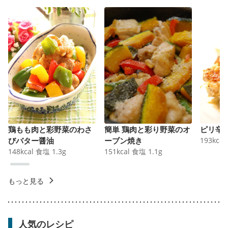
鶏もも肉と彩野菜のわさ
簡単 鶏肉と彩り野菜のオ
ピリ辛
びバター醤油
ーブン焼き
193
kcal
148
kcal
食塩
1.3
g
151
kcal
食塩
1.1
g
もっと見る
人気のレシピ