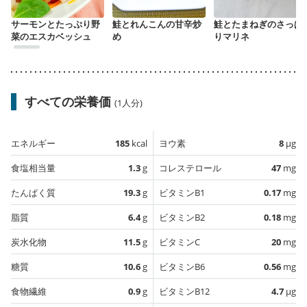
サーモンとたっぷり野
鮭とれんこんの甘辛炒
鮭とたまねぎのさっぱ
菜のエスカベッシュ
め
りマリネ
すべての栄養価
(1人分)
エネルギー
185
kcal
ヨウ素
8
µg
食塩相当量
1.3
g
コレステロール
47
mg
たんぱく質
19.3
g
ビタミンB1
0.17
mg
脂質
6.4
g
ビタミンB2
0.18
mg
炭水化物
11.5
g
ビタミンC
20
mg
糖質
10.6
g
ビタミンB6
0.56
mg
食物繊維
0.9
g
ビタミンB12
4.7
µg