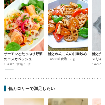
サーモンとたっぷり野菜
鮭とれんこんの甘辛炒め
鮭とた
のエスカベッシュ
148
kcal
食塩
1.1
g
マリネ
194
kcal
食塩
1.0
g
142
kcal
低カロリーで満足したい