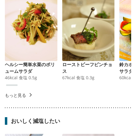
ヘルシー簡単水菜のボリ
ローストビーフピンチョ
鈴カボ
ュームサラダ
ス
サラダ
46
kcal
食塩
0.5
g
67
kcal
食塩
0.3
g
60
kcal
もっと見る
おいしく減塩したい