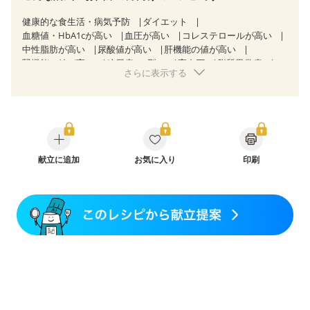
健康的な食生活・病気予防
ダイエット
血糖値・HbA1cが高い
血圧が高い
コレステロールが高い
中性脂肪が高い
尿酸値が高い
肝機能の値が高い
腎機能の値が高い
糖尿病（2型）
高血圧
脂質異常症
さらに表示する
高尿酸血症（痛風）
狭心症
心筋梗塞
心臓弁膜症
心不全
胃炎
胃ポリープ
消化性潰瘍（胃・十二指腸潰瘍）
逆流性食道炎
胆石症
慢性膵炎（移行期・寛解期）
痔
慢性便秘症
過敏性腸症候群（IBS）
糖尿病性腎症（第１期）
糖尿病性腎症（第２期）
糖尿病性腎症（第３期）
CKD（ステージ１）
献立に追加
CKD（ステージ２）
お気に入り
印刷
CKD（ステージ３b）
乳がん（抗がん剤治療中）
乳がん（ホルモン療法中）
乳がん（放射線治療中）
乳がん治療を終えた方・経過観察中の方など
妊娠中(初期)
妊婦健診・体重増加が気になる（初期）
妊婦健診・血圧が気になる（初期）
妊婦健診・血糖値が気になる（初期）
妊娠高血圧(中期)
妊娠糖尿病(初期)
産後（母乳）
産後（混合栄養）
産後（ミルク）
骨折
骨粗しょう症
関節リウマチ
乾癬
フレイル（年齢に合わせた体作り）
貧血対策
ニキビ・肌荒れ
妊活中
更年期