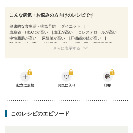
こんな病気・お悩みの方向けのレシピです
健康的な食生活・病気予防
ダイエット
血糖値・HbA1cが高い
血圧が高い
コレステロールが高い
中性脂肪が高い
尿酸値が高い
肝機能の値が高い
腎機能の値が高い
糖尿病（2型）
高血圧
脂質異常症
さらに表示する
高尿酸血症（痛風）
狭心症
心筋梗塞
心臓弁膜症
心不全
胃ポリープ
逆流性食道炎
胆石症
慢性膵炎（移行期・寛解期）
非アルコール性脂肪肝
痔
過敏性腸症候群（IBS）
睡眠時無呼吸症候群
糖尿病性腎症（第１期）
糖尿病性腎症（第２期）
糖尿病性腎症（第３期）
CKD（ステージ１）
CKD（ステージ２）
献立に追加
乳がん（抗がん剤治療中）
お気に入り
印刷
乳がん（ホルモン療法中）
乳がん（放射線治療中）
乳がん治療を終えた方・経過観察中の方など
食欲がない
妊娠中(初期)
妊婦健診・体重増加が気になる（初期）
妊婦健診・血圧が気になる（初期）
このレシピのエピソード
妊婦健診・血糖値が気になる（初期）
妊娠高血圧(中期)
妊娠糖尿病(初期)
産後（母乳）
産後（混合栄養）
産後（ミルク）
骨折
骨粗しょう症
関節リウマチ