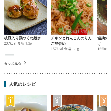
枝豆入り鶏つくね焼き
チキンとれんこんのりん
塩麹の
237
kcal
食塩
1.3
g
ご酢炒め
げ
157
kcal
食塩
1.1
g
165
kcal
もっと見る
人気のレシピ