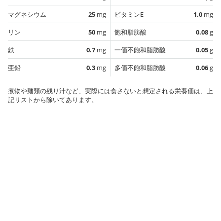
マグネシウム
25
mg
ビタミンE
1.0
mg
リン
50
mg
飽和脂肪酸
0.08
g
鉄
0.7
mg
一価不飽和脂肪酸
0.05
g
亜鉛
0.3
mg
多価不飽和脂肪酸
0.06
g
煮物や麺類の残り汁など、実際には食さないと想定される栄養価は、上
記リストから除いてあります。