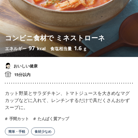
コンビニ食材で ミネストローネ
97
1.6
エネルギー
kcal
食塩相当量
g
おいしい健康
15分以内
カット野菜とサラダチキン、トマトジュースを大きめなマグ
カップなどに入れて、レンチンするだけで具だくさんおかず
スープに。
手間カット
たんぱく質アップ
簡単・手軽
食材少なめ