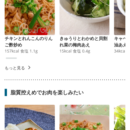
チキンとれんこんのりん
きゅうりとわかめと貝割
キャベ
ご酢炒め
れ菜の梅肉あえ
油あえ
157
kcal
食塩
1.1
g
15
kcal
食塩
0.4
g
34
kcal
もっと見る
脂質控えめでお肉を楽しみたい