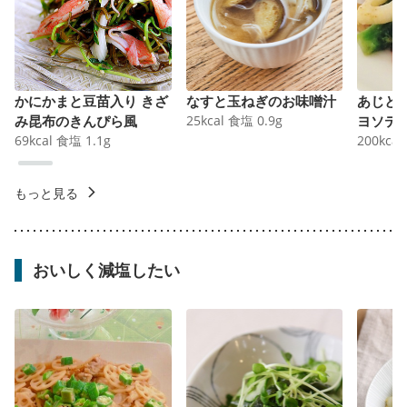
かにかまと豆苗入り きざ
なすと玉ねぎのお味噌汁
あじと
み昆布のきんぴら風
25
kcal
食塩
0.9
g
ヨソテ
69
kcal
食塩
1.1
g
200
kcal
もっと見る
おいしく減塩したい