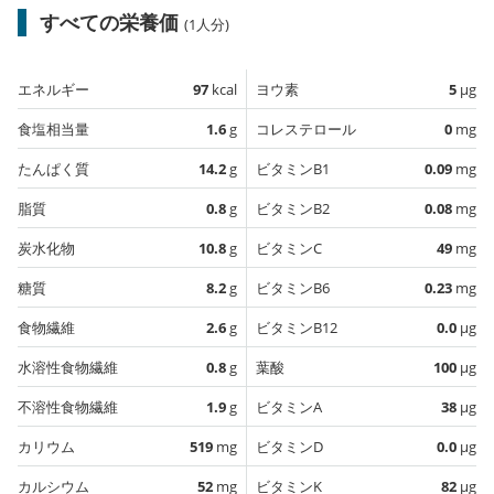
すべての栄養価
(1人分)
エネルギー
97
kcal
ヨウ素
5
µg
食塩相当量
1.6
g
コレステロール
0
mg
たんぱく質
14.2
g
ビタミンB1
0.09
mg
脂質
0.8
g
ビタミンB2
0.08
mg
炭水化物
10.8
g
ビタミンC
49
mg
糖質
8.2
g
ビタミンB6
0.23
mg
食物繊維
2.6
g
ビタミンB12
0.0
µg
水溶性食物繊維
0.8
g
葉酸
100
µg
不溶性食物繊維
1.9
g
ビタミンA
38
µg
カリウム
519
mg
ビタミンD
0.0
µg
カルシウム
52
mg
ビタミンK
82
µg