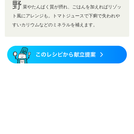
乾癬
フレイル（年齢に合わせた体作り）
低栄養予防
野
貧血対策
ニキビ・肌荒れ
妊活中
更年期
菜やたんぱく質が摂れ、ごはんを加えればリゾッ
ト風にアレンジも。トマトジュースで下痢で失われや
すいカリウムなどのミネラルを補えます。