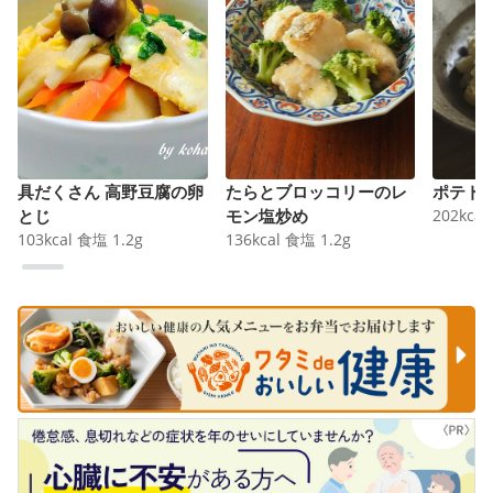
具だくさん 高野豆腐の卵
たらとブロッコリーのレ
ポテト
とじ
モン塩炒め
202
kcal
103
kcal
食塩
1.2
g
136
kcal
食塩
1.2
g