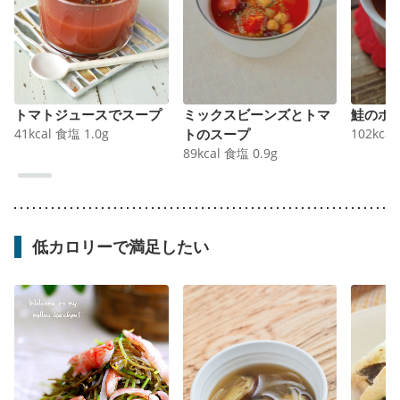
トマトジュースでスープ
ミックスビーンズとトマ
鮭のホ
41
kcal
食塩
1.0
g
トのスープ
102
kcal
89
kcal
食塩
0.9
g
低カロリーで満足したい