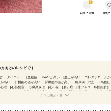
献立に追加
お気に
の方向けのレシピです
防
ダイエット
血糖値・HbA1cが高い
血圧が高い
コレステロール
値が高い
肝機能の値が高い
腎機能の値が高い
糖尿病（2型）
高血圧
狭心症
心筋梗塞
心臓弁膜症
心不全
胆石症
非アルコール性脂肪肝
候群（IBS）
睡眠時無呼吸症候群
糖尿病性腎症（第１期）
糖尿病性
さらに表示する
CKD（ステージ１）
CKD（ステージ２）
CKD（ステージ３a）
透析
乳がん（抗がん剤治療中）
乳がん（ホルモン療法中）
乳がん（
経過観察中の方など
妊娠中(初期)
妊婦健診・体重増加が気になる（初期