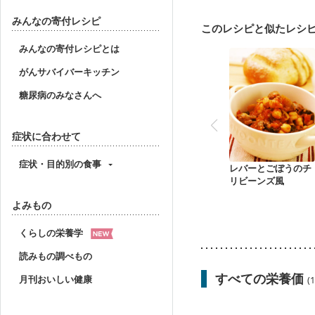
妊婦健診・血圧が気にな
産後（母乳）
産後（
みんなの寄付レシピ
このレシピと似たレシ
フレイル（年齢に合わせ
みんなの寄付レシピとは
がんサバイバーキッチン
糖尿病のみなさんへ
症状に合わせて
症状・目的別の食事
レバーとごぼうのチ
リビーンズ風
よみもの
くらしの栄養学
読みもの調べもの
すべての栄養価
月刊おいしい健康
(