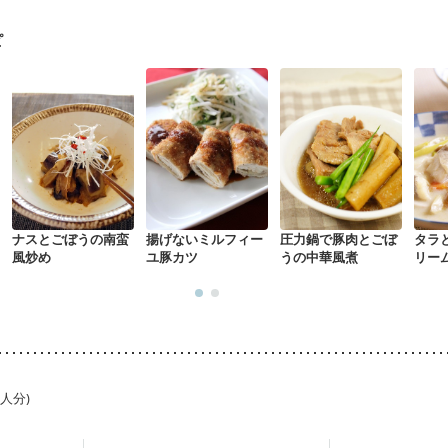
る（初期）
妊婦健診・血糖値が気になる（初期）
妊娠高血圧(中期)
妊
混合栄養）
産後（ミルク）
骨粗しょう症
関節リウマチ
乾癬
ピ
た体作り）
貧血対策
ニキビ・肌荒れ
妊活中
更年期
ナスとごぼうの南蛮
揚げないミルフィー
圧力鍋で豚肉とごぼ
タラ
風炒め
ユ豚カツ
うの中華風煮
リー
1人分)