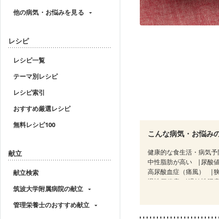
他の病気・お悩みを見る
レシピ
レシピ一覧
テーマ別レシピ
レシピ索引
おすすめ厳選レシピ
無料レシピ100
こんな病気・お悩み
健康的な食生活・病気予
献立
中性脂肪が高い
尿酸
高尿酸血症（痛風）
献立検索
慢性便秘症
過敏性腸症
筑波大学附属病院の献立
糖尿病性腎症（第３期）
CKD（ステージ３b）
管理栄養士のおすすめ献立
乳がん治療を終えた方・