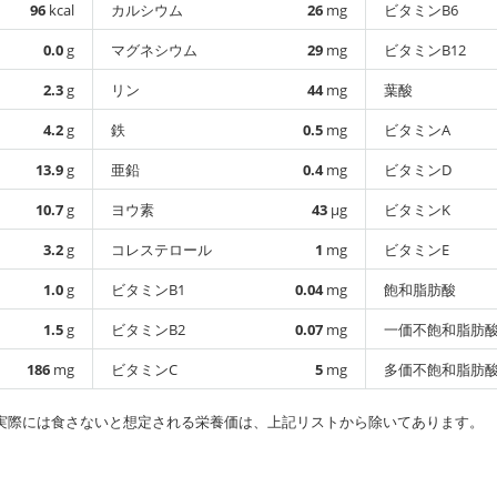
96
kcal
カルシウム
26
mg
ビタミンB6
0.0
g
マグネシウム
29
mg
ビタミンB12
2.3
g
リン
44
mg
葉酸
4.2
g
鉄
0.5
mg
ビタミンA
13.9
g
亜鉛
0.4
mg
ビタミンD
10.7
g
ヨウ素
43
µg
ビタミンK
3.2
g
コレステロール
1
mg
ビタミンE
1.0
g
ビタミンB1
0.04
mg
飽和脂肪酸
1.5
g
ビタミンB2
0.07
mg
一価不飽和脂肪
186
mg
ビタミンC
5
mg
多価不飽和脂肪
実際には食さないと想定される栄養価は、上記リストから除いてあります。