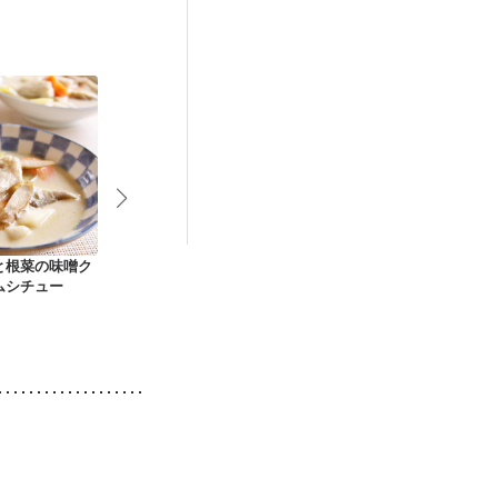
娠糖尿病(初期)
と根菜の味噌ク
九州熊本 野菜たっぷ
ひっつみきのこ汁
お節やお弁当
ムシチュー
り味噌仕立てのだご
とゴボウの八
汁