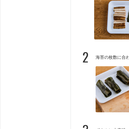
2
海苔の枚数に合