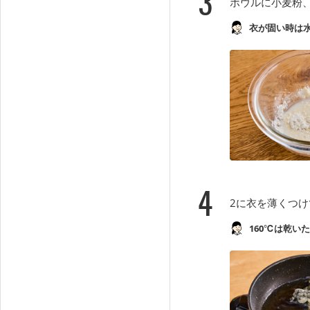
3
ボウルに小麦粉
衣が固い時は
4
2に衣を薄くつけ
160℃は乾い