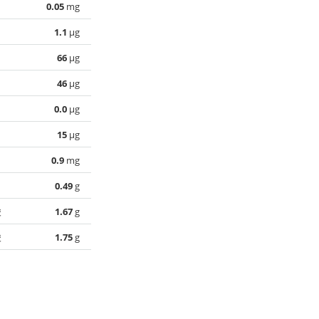
0.05
mg
1.1
µg
66
µg
46
µg
0.0
µg
15
µg
0.9
mg
0.49
g
酸
1.67
g
酸
1.75
g