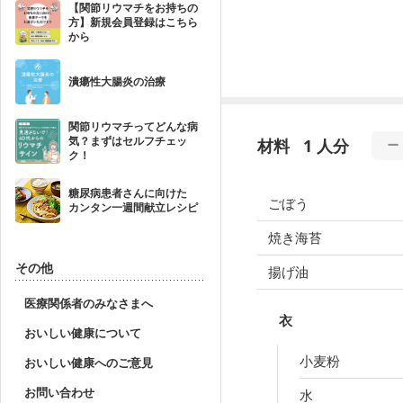
【関節リウマチをお持ちの
方】新規会員登録はこちら
から
潰瘍性大腸炎の治療
関節リウマチってどんな病
気？まずはセルフチェッ
材料
1 人分
ク！
糖尿病患者さんに向けた
ごぼう
カンタン一週間献立レシピ
焼き海苔
その他
揚げ油
医療関係者のみなさまへ
衣
おいしい健康について
小麦粉
おいしい健康へのご意見
お問い合わせ
水