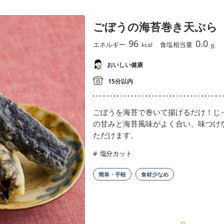
ごぼうの海苔巻き天ぷら
96
0.0
エネルギー
食塩相当量
kcal
g
おいしい健康
15分以内
ごぼうを海苔で巻いて揚げるだけ！じ
の甘みと海苔風味がよく合い、味つけ
ただけます。
塩分カット
簡単・手軽
食材少なめ