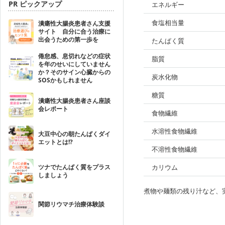
PR ピックアップ
エネルギー
食塩相当量
潰瘍性大腸炎患者さん支援
サイト 自分に合う治療に
出会うための第一歩を
たんぱく質
倦怠感、息切れなどの症状
脂質
を年のせいにしていません
か？そのサイン心臓からの
炭水化物
SOSかもしれません
糖質
潰瘍性大腸炎患者さん座談
会レポート
食物繊維
水溶性食物繊維
大豆中心の朝たんぱくダイ
エットとは!?
不溶性食物繊維
ツナでたんぱく質をプラス
カリウム
しましょう
煮物や麺類の残り汁など、
関節リウマチ治療体験談