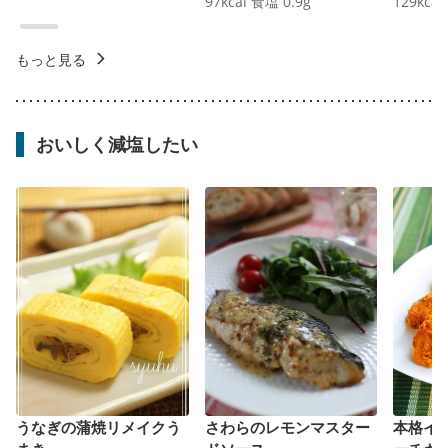
97
kcal
食塩
0.9
g
129
kcal
もっと見る
おいしく減塩したい
うなぎの蒲焼リメイクう
さわらのレモンマスター
本格イ