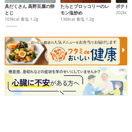
具だくさん 高野豆腐の卵
たらとブロッコリーのレ
ポテト
とじ
モン塩炒め
202
kcal
103
kcal
食塩
1.2
g
136
kcal
食塩
1.2
g