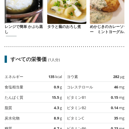
レンジで簡単 かぶら蒸
タラと蕪のおろし煮
めかじきのカレーソテ
し
ー ミントヨーグルト
ソース
すべての栄養価
(1人分)
エネルギー
135
kcal
ヨウ素
282
µg
食塩相当量
0.9
g
コレステロール
46
mg
たんぱく質
15.5
g
ビタミンB1
0.15
mg
脂質
4.3
g
ビタミンB2
0.14
mg
炭水化物
8.9
g
ビタミンC
35
mg
糖質
6.7
g
ビタミンB6
0.23
mg