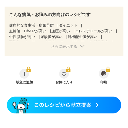
こんな病気・お悩みの方向けのレシピです
健康的な食生活・病気予防
ダイエット
血糖値・HbA1cが高い
血圧が高い
コレステロールが高い
中性脂肪が高い
尿酸値が高い
肝機能の値が高い
腎機能の値が高い
糖尿病（2型）
高血圧
脂質異常症
さらに表示する
高尿酸血症（痛風）
狭心症
心筋梗塞
心臓弁膜症
心不全
胃ポリープ
逆流性食道炎
胆石症
慢性膵炎（移行期・寛解期）
非アルコール性脂肪肝
痔
過敏性腸症候群（IBS）
睡眠時無呼吸症候群
糖尿病性腎症（第１期）
糖尿病性腎症（第２期）
糖尿病性腎症（第３期）
CKD（ステージ１）
CKD（ステージ２）
献立に追加
CKD（ステージ３a）
お気に入り
印刷
乳がん（抗がん剤治療中）
乳がん（ホルモン療法中）
乳がん（放射線治療中）
乳がん治療を終えた方・経過観察中の方など
胃がん（抗がん剤治療中）
胃がん治療を終えた方・経過観察中の方
大腸がん治療を終えた方・経過観察中の方
大腸がん（抗がん剤治療中）
大腸がん（放射線治療中）