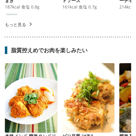
まき
ドソース
ーチキ
187
kcal
食塩
0.8
g
161
kcal
食塩
0.7
g
214
kcal
もっと見る
脂質控えめでお肉を楽しみたい
本格インド 簡単タンドリ
ピリ辛豚ごぼう
簡単 