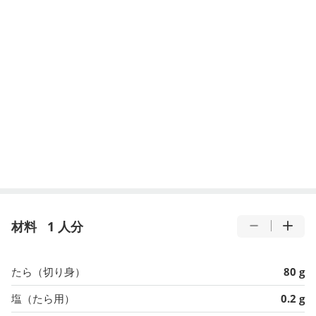
材料
1 人分
たら（切り身）
80 g
塩（たら用）
0.2 g