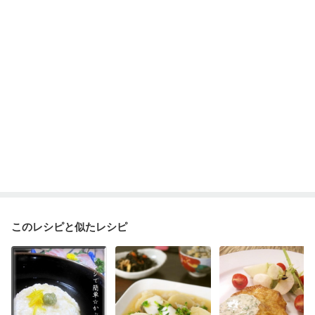
食欲がない
消化不良
妊娠中(初期)
妊婦健診・体重増加が気になる（初期）
妊婦健診・血圧が気になる（初期）
妊婦健診・血糖値が気になる（初期）
妊娠高血圧(中期)
妊娠糖尿病(初期)
産後（母乳）
産後（混合栄養）
産後（ミルク）
骨折
骨粗しょう症
関節リウマチ
乾癬
フレイル（年齢に合わせた体作り）
貧血対策
ニキビ・肌荒れ
妊活中
更年期
このレシピと似たレシピ