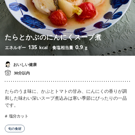
たらとかぶのにんにくスープ煮
135
0.9
エネルギー
kcal
食塩相当量
g
おいしい健康
30分以内
たらのうま味に、かぶとトマトの甘み、にんにくの香りが調
和した味わい深いスープ煮込みは寒い季節にぴったりの一品
です。
塩分カット
旬の食材