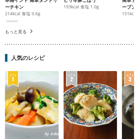
ーチキン
193
kcal
食塩
1.0
g
ーブン
214
kcal
食塩
0.6
g
151
kcal
もっと見る
人気のレシピ