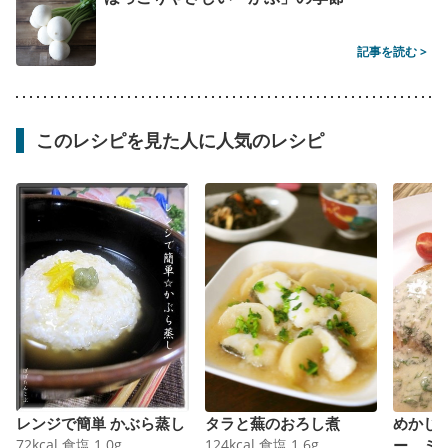
記事を読む >
このレシピを見た人に人気のレシピ
レンジで簡単 かぶら蒸し
タラと蕪のおろし煮
めかじ
72
kcal
食塩
1.0
g
124
kcal
食塩
1.6
g
ー ミ