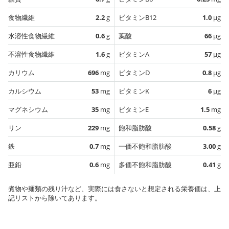
食物繊維
2.2
g
ビタミンB12
1.0
µg
水溶性食物繊維
0.6
g
葉酸
66
µg
不溶性食物繊維
1.6
g
ビタミンA
57
µg
カリウム
696
mg
ビタミンD
0.8
µg
カルシウム
53
mg
ビタミンK
6
µg
マグネシウム
35
mg
ビタミンE
1.5
mg
リン
229
mg
飽和脂肪酸
0.58
g
鉄
0.7
mg
一価不飽和脂肪酸
3.00
g
亜鉛
0.6
mg
多価不飽和脂肪酸
0.41
g
煮物や麺類の残り汁など、実際には食さないと想定される栄養価は、上
記リストから除いてあります。