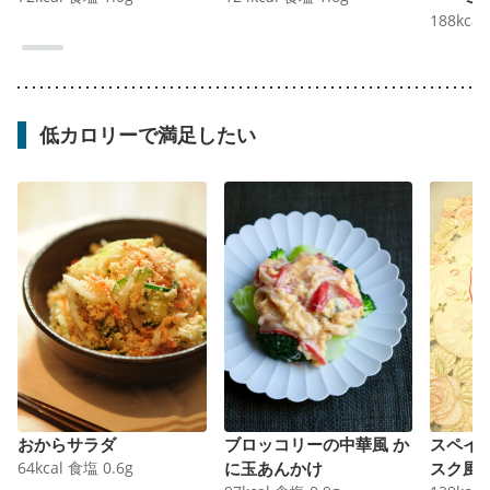
ース
188
kcal
低カロリーで満足したい
おからサラダ
ブロッコリーの中華風 か
スペイ
64
kcal
食塩
0.6
g
に玉あんかけ
スク風