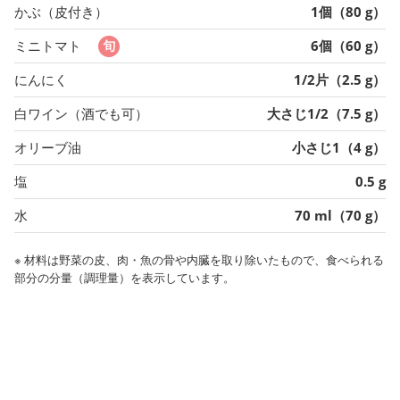
かぶ（皮付き）
1個（80 g）
ミニトマト
6個（60 g）
にんにく
1/2片（2.5 g）
白ワイン（酒でも可）
大さじ1/2（7.5 g）
オリーブ油
小さじ1（4 g）
塩
0.5 g
水
70 ml（70 g）
※ 材料は野菜の皮、肉・魚の骨や内臓を取り除いたもので、食べられる
部分の分量（調理量）を表示しています。