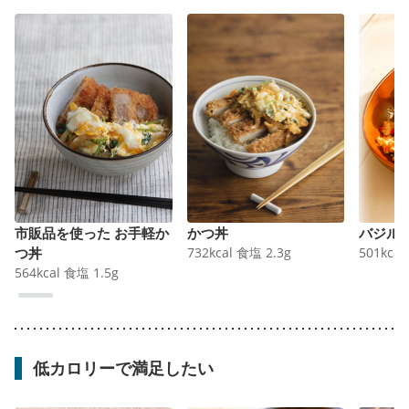
市販品を使った お手軽か
かつ丼
バジル
つ丼
732
kcal
食塩
2.3
g
501
kcal
564
kcal
食塩
1.5
g
低カロリーで満足したい