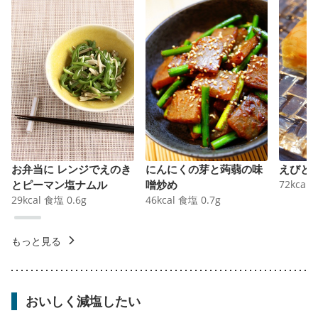
お弁当に レンジでえのき
にんにくの芽と蒟蒻の味
えびと
とピーマン塩ナムル
噌炒め
72
kcal
29
kcal
食塩
0.6
g
46
kcal
食塩
0.7
g
もっと見る
おいしく減塩したい