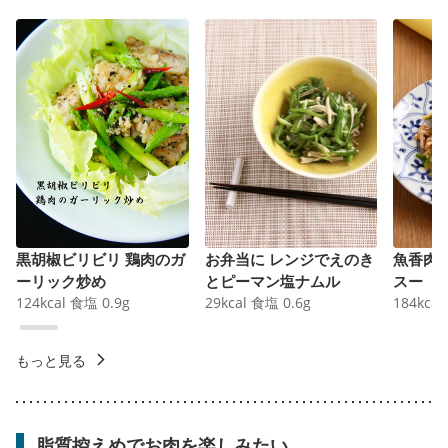
黒胡椒ビリビリ 鶏肉のガ
お弁当に レンジでえのき
魚香肉
ーリック炒め
とピーマン塩ナムル
スー
124
kcal
食塩
0.9
g
29
kcal
食塩
0.6
g
184
kcal
もっと見る
脂質控えめでお肉を楽しみたい