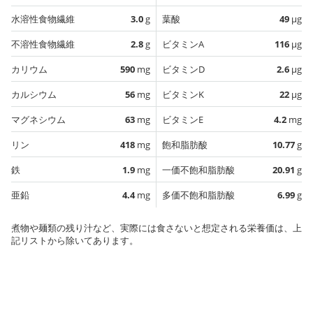
水溶性食物繊維
3.0
g
葉酸
49
µg
不溶性食物繊維
2.8
g
ビタミンA
116
µg
カリウム
590
mg
ビタミンD
2.6
µg
カルシウム
56
mg
ビタミンK
22
µg
マグネシウム
63
mg
ビタミンE
4.2
mg
リン
418
mg
飽和脂肪酸
10.77
g
鉄
1.9
mg
一価不飽和脂肪酸
20.91
g
亜鉛
4.4
mg
多価不飽和脂肪酸
6.99
g
煮物や麺類の残り汁など、実際には食さないと想定される栄養価は、上
記リストから除いてあります。