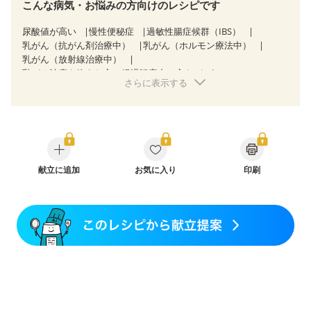
こんな病気・お悩みの方向けのレシピです
尿酸値が高い
慢性便秘症
過敏性腸症候群（IBS）
乳がん（抗がん剤治療中）
乳がん（ホルモン療法中）
乳がん（放射線治療中）
乳がん治療を終えた方・経過観察中の方など
さらに表示する
飲み込みにくい
食欲がない
産後（母乳）
産後（混合栄養）
産後（ミルク）
骨折
骨粗しょう症
関節リウマチ
フレイル（年齢に合わせた体作り）
低栄養予防
貧血対策
ニキビ・肌荒れ
妊活中
更年期
献立に追加
お気に入り
印刷