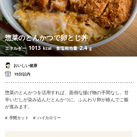
惣菜のとんかつで卵とじ丼
1013
2.4
エネルギー
kcal
食塩相当量
g
おいしい健康
15分以内
惣菜のとんかつを活用すれば、面倒な揚げ物の手間なし。甘
辛いだしが染み込んだとんかつに、ふんわり卵が絡んでご飯
が進みます。
手間カット
ハイカロリー