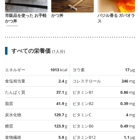
市販品を使った お手軽
かつ丼
バジル香る ガパオライ
かつ丼
ス
すべての栄養価
(1人分)
エネルギー
1013
kcal
ヨウ素
17
µg
食塩相当量
2.4
g
コレステロール
246
mg
たんぱく質
37.1
g
ビタミンB1
0.86
mg
脂質
41.9
g
ビタミンB2
0.39
mg
炭水化物
129.7
g
ビタミンC
4
mg
糖質
123.9
g
ビタミンB6
0.49
mg
食物繊維
5.8
g
ビタミンB12
1.1
µg