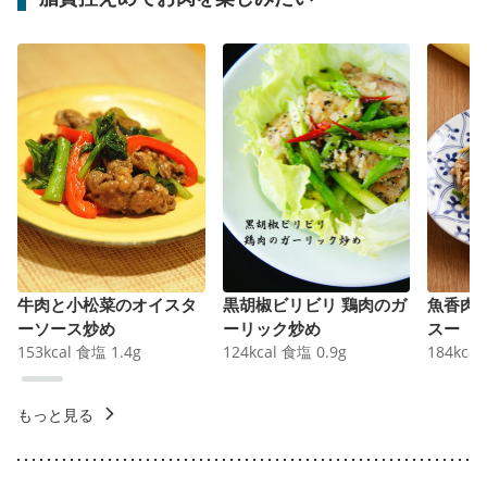
牛肉と小松菜のオイスタ
黒胡椒ビリビリ 鶏肉のガ
魚香肉
ーソース炒め
ーリック炒め
スー
153
kcal
食塩
1.4
g
124
kcal
食塩
0.9
g
184
kcal
もっと見る