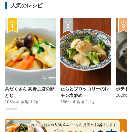
人気のレシピ
具だくさん 高野豆腐の卵
たらとブロッコリーのレ
ポテト
とじ
モン塩炒め
202
kcal
103
kcal
食塩
1.2
g
136
kcal
食塩
1.2
g