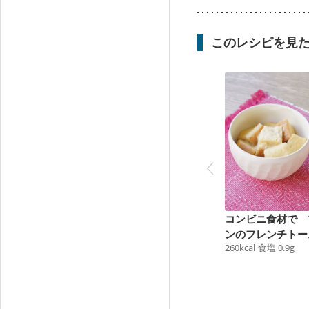
このレシピを見
コンビニ食材で 
ンのフレンチトー
260
kcal
食塩
0.9
g