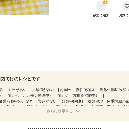
献立に追加
お気に
の方向けのレシピです
防
血圧が高い
尿酸値が高い
高血圧
慢性便秘症
過敏性腸症候群（
）
乳がん（ホルモン療法中）
乳がん（放射線治療中）
経過観察中の方など
食欲がない
妊娠中(初期)
妊婦健診・体重増加が
る（初期）
妊婦健診・血糖値が気になる（初期）
妊娠高血圧(中期)
妊
さらに表示する
混合栄養）
産後（ミルク）
骨折
骨粗しょう症
関節リウマチ
乾癬
た体作り）
低栄養予防
貧血対策
ニキビ・肌荒れ
妊活中
更年期