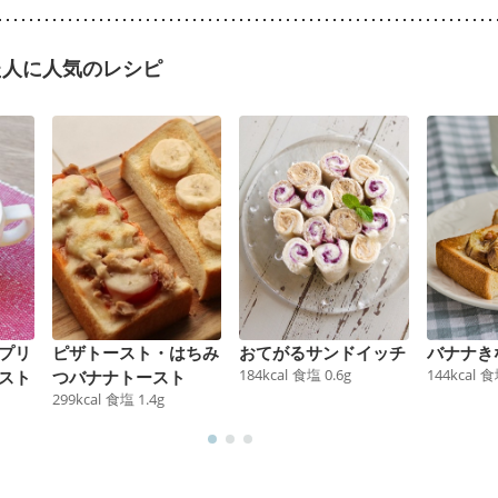
た人に人気のレシピ
プリ
ピザトースト・はちみ
おてがるサンドイッチ
バナナき
184
kcal
食塩
0.6
g
144
kcal
食
スト
つバナナトースト
299
kcal
食塩
1.4
g