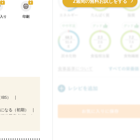
2週間の無料お試しをする
入り
印刷
IBS）
気になる（初期）
娠糖尿病(初期)