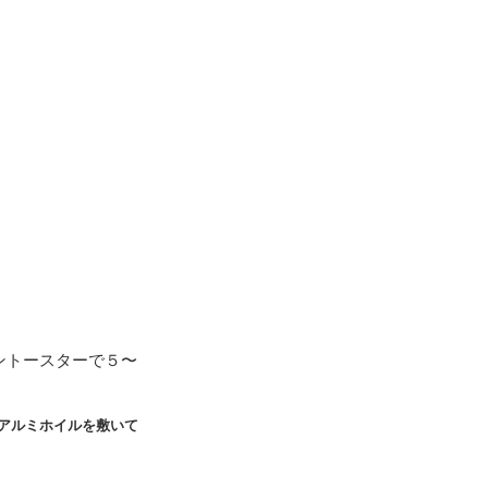
ントースターで５〜
アルミホイルを敷いて