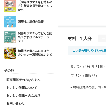
【関節リウマチをお持ちの
方】新規会員登録はこちら
から
潰瘍性大腸炎の治療
関節リウマチってどんな病
気？まずはセルフチェッ
材料
1 人分
ク！
１人分が作りやすい分
糖尿病患者さんに向けた
カンタン一週間献立レシピ
食パン（4枚切り1枚
その他
プリン（市販品）
医療関係者のみなさまへ
※ 材料は野菜の皮、肉
おいしい健康について
おいしい健康へのご意見
お問い合わせ