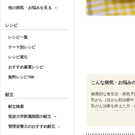
他の病気・お悩みを見る
レシピ
レシピ一覧
テーマ別レシピ
レシピ索引
おすすめ厳選レシピ
無料レシピ100
こんな病気・お悩み
健康的な食生活・病気予
献立
乳がん（抗がん剤治療中
乳がん治療を終えた方・
献立検索
妊婦健診・血圧が気にな
筑波大学附属病院の献立
産後（母乳）
産後（
フレイル（年齢に合わせ
管理栄養士のおすすめ献立