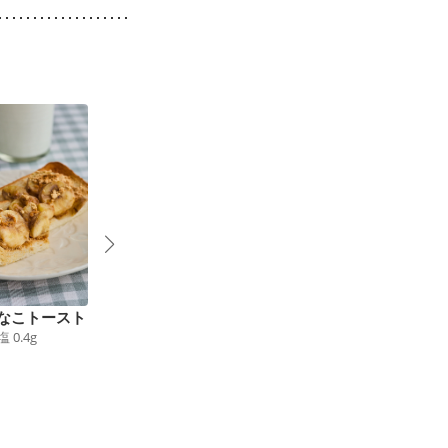
なこトースト
厚切りたまごサンド
ピーナッツバターごま
塩
0.4
g
397
kcal
食塩
1.8
g
トースト
205
kcal
食塩
0.8
g
2