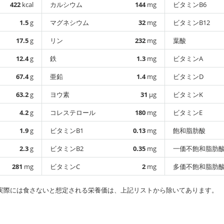
422
kcal
カルシウム
144
mg
ビタミンB6
1.5
g
マグネシウム
32
mg
ビタミンB12
17.5
g
リン
232
mg
葉酸
12.4
g
鉄
1.3
mg
ビタミンA
67.4
g
亜鉛
1.4
mg
ビタミンD
63.2
g
ヨウ素
31
µg
ビタミンK
4.2
g
コレステロール
180
mg
ビタミンE
1.9
g
ビタミンB1
0.13
mg
飽和脂肪酸
2.3
g
ビタミンB2
0.35
mg
一価不飽和脂肪
281
mg
ビタミンC
2
mg
多価不飽和脂肪
実際には食さないと想定される栄養価は、上記リストから除いてあります。