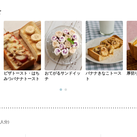
ピ
ピザトースト・はち
おてがるサンドイッ
バナナきなこトース
厚切
みつバナナトースト
チ
ト
1人分)