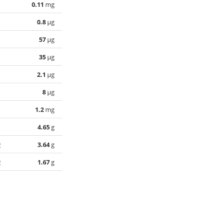
0.11
mg
0.8
µg
57
µg
35
µg
2.1
µg
8
µg
1.2
mg
4.65
g
酸
3.64
g
酸
1.67
g