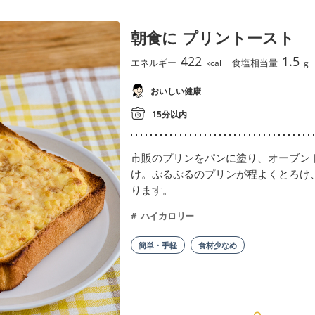
朝食に プリントースト
422
1.5
エネルギー
食塩相当量
kcal
g
おいしい健康
15分以内
市販のプリンをパンに塗り、オーブン
け。ぷるぷるのプリンが程よくとろけ
ります。
ハイカロリー
簡単・手軽
食材少なめ