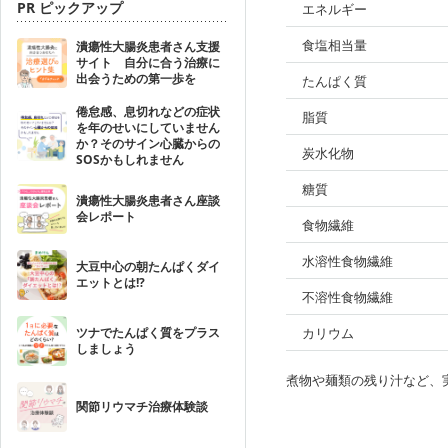
PR ピックアップ
エネルギー
食塩相当量
潰瘍性大腸炎患者さん支援
サイト 自分に合う治療に
出会うための第一歩を
たんぱく質
倦怠感、息切れなどの症状
脂質
を年のせいにしていません
か？そのサイン心臓からの
炭水化物
SOSかもしれません
糖質
潰瘍性大腸炎患者さん座談
会レポート
食物繊維
水溶性食物繊維
大豆中心の朝たんぱくダイ
エットとは!?
不溶性食物繊維
ツナでたんぱく質をプラス
カリウム
しましょう
煮物や麺類の残り汁など、
関節リウマチ治療体験談