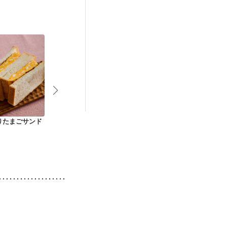
りたまごサンド
ピーナッツバターご
パプリカサラダ トー
低脂質フレン
まトースト
スト添え
スト