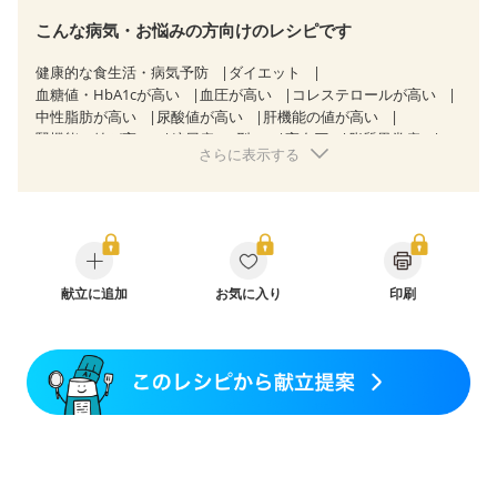
こんな病気・お悩みの方向けのレシピです
健康的な食生活・病気予防
ダイエット
血糖値・HbA1cが高い
血圧が高い
コレステロールが高い
中性脂肪が高い
尿酸値が高い
肝機能の値が高い
腎機能の値が高い
糖尿病（2型）
高血圧
脂質異常症
さらに表示する
高尿酸血症（痛風）
狭心症
心筋梗塞
心臓弁膜症
心不全
胃ポリープ
逆流性食道炎
胆石症
慢性膵炎（移行期・寛解期）
痔
慢性便秘症
過敏性腸症候群（IBS）
糖尿病性腎症（第１期）
糖尿病性腎症（第２期）
糖尿病性腎症（第３期）
CKD（ステージ１）
CKD（ステージ２）
CKD（ステージ３a）
献立に追加
乳がん（抗がん剤治療中）
お気に入り
印刷
乳がん（ホルモン療法中）
乳がん（放射線治療中）
乳がん治療を終えた方・経過観察中の方など
飲み込みにくい
味の感じ方が変わった
食欲がない
妊娠中(初期)
妊婦健診・体重増加が気になる（初期）
妊婦健診・血圧が気になる（初期）
妊婦健診・血糖値が気になる（初期）
妊娠高血圧(中期)
妊娠糖尿病(初期)
産後（母乳）
産後（混合栄養）
産後（ミルク）
骨折
骨粗しょう症
関節リウマチ
乾癬
低栄養予防
貧血対策
ニキビ・肌荒れ
妊活中