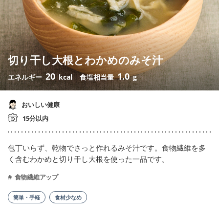
切り干し大根とわかめのみそ汁
20
1.0
エネルギー
kcal
食塩相当量
g
おいしい健康
15分以内
包丁いらず、乾物でさっと作れるみそ汁です。食物繊維を多
く含むわかめと切り干し大根を使った一品です。
食物繊維アップ
簡単・手軽
食材少なめ