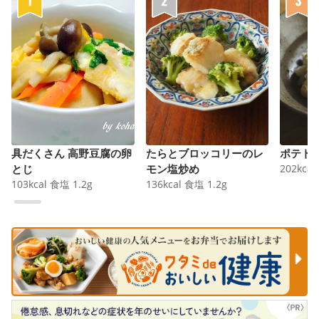
具だくさん 高野豆腐の卵
たらとブロッコリーのレ
ポテト
とじ
モン塩炒め
202
kcal
103
kcal
食塩
1.2
g
136
kcal
食塩
1.2
g