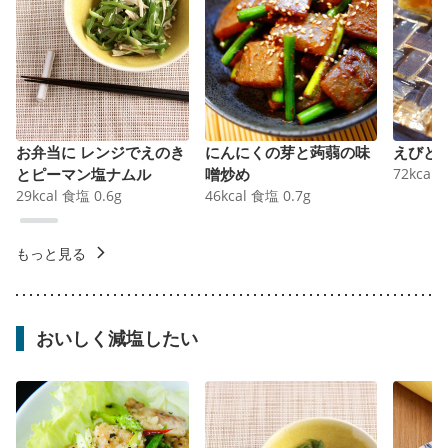
お弁当に レンジでえのき
にんにくの芽と蒟蒻の味
えびと
とピーマン塩ナムル
噌炒め
72
kcal
29
kcal
食塩
0.6
g
46
kcal
食塩
0.7
g
もっと見る
おいしく減塩したい