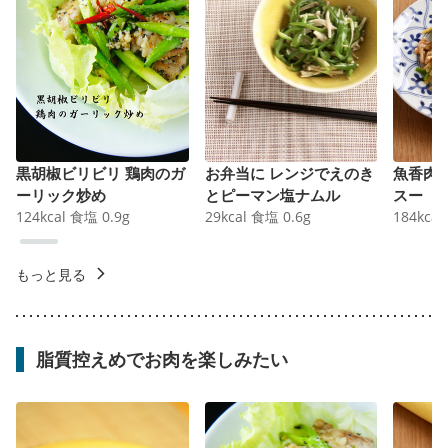
黒胡椒ビリビリ 鶏肉のガ
お弁当に レンジでえのき
魚香肉
ーリック炒め
とピーマン塩ナムル
スー
124
kcal
食塩
0.9
g
29
kcal
食塩
0.6
g
184
kcal
もっと見る
脂質控えめでお肉を楽しみたい