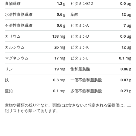
食物繊維
1.2
g
ビタミンB12
0.0
µg
水溶性食物繊維
0.6
g
葉酸
12
µg
不溶性食物繊維
0.6
g
ビタミンA
7
µg
カリウム
138
mg
ビタミンD
0.0
µg
カルシウム
26
mg
ビタミンK
12
µg
マグネシウム
17
mg
ビタミンE
0.1
mg
リン
19
mg
飽和脂肪酸
0.06
g
鉄
0.3
mg
一価不飽和脂肪酸
0.07
g
亜鉛
0.1
mg
多価不飽和脂肪酸
0.23
g
煮物や麺類の残り汁など、実際には食さないと想定される栄養価は、上
記リストから除いてあります。