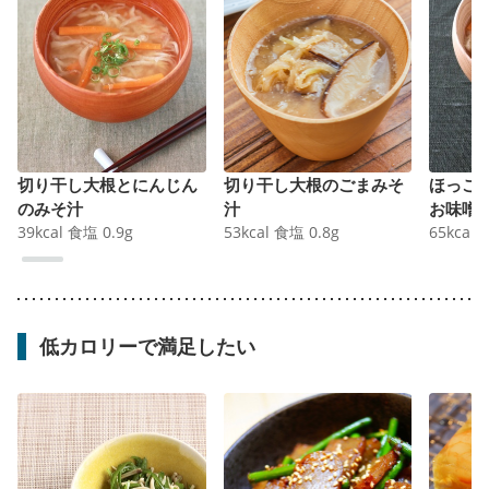
切り干し大根とにんじん
切り干し大根のごまみそ
ほっこ
のみそ汁
汁
お味噌
39
kcal
食塩
0.9
g
53
kcal
食塩
0.8
g
65
kcal
低カロリーで満足したい