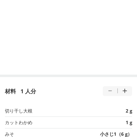
材料
1 人分
切り干し大根
2 g
カットわかめ
1 g
みそ
小さじ1（6 g）