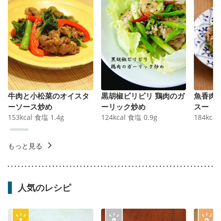
牛肉と小松菜のオイスタ
黒胡椒ビリビリ 鶏肉のガ
魚香肉
ーソース炒め
ーリック炒め
スー
153
kcal
食塩
1.4
g
124
kcal
食塩
0.9
g
184
kcal
もっと見る
人気のレシピ