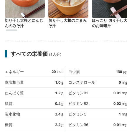
切り干し大根とにんじ
切り干し大根のごまみ
ほっこり 切り干し大根
んのみそ汁
そ汁
のお味噌汁
すべての栄養価
(1人分)
エネルギー
20
kcal
ヨウ素
130
µg
食塩相当量
1.0
g
コレステロール
0
mg
たんぱく質
1.2
g
ビタミンB1
0.01
mg
脂質
0.4
g
ビタミンB2
0.02
mg
炭水化物
3.4
g
ビタミンC
1
mg
糖質
2.2
g
ビタミンB6
0.01
mg