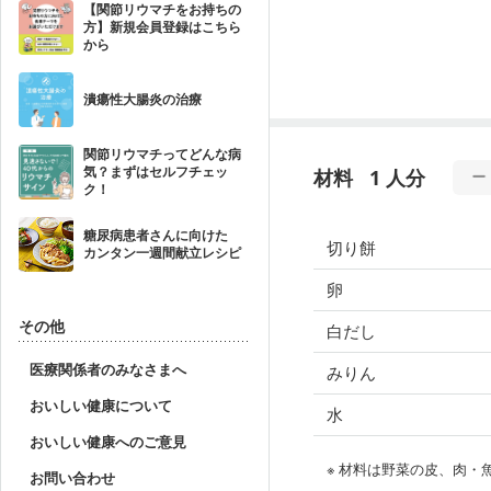
【関節リウマチをお持ちの
方】新規会員登録はこちら
から
潰瘍性大腸炎の治療
関節リウマチってどんな病
気？まずはセルフチェッ
材料
1 人分
ク！
糖尿病患者さんに向けた
切り餅
カンタン一週間献立レシピ
卵
その他
白だし
医療関係者のみなさまへ
みりん
おいしい健康について
水
おいしい健康へのご意見
※ 材料は野菜の皮、肉
お問い合わせ