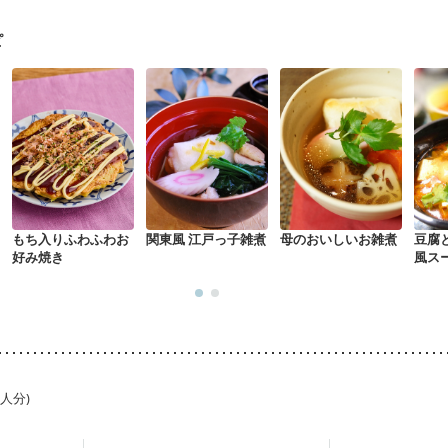
・経過観察中の方
大腸がん（抗がん剤治療中）
大腸がん（放射線治療
がない
消化不良
妊娠中(初期)
妊婦健診・体重増加が気になる（初期）
ピ
る（初期）
妊婦健診・血糖値が気になる（初期）
妊娠高血圧(中期)
妊
混合栄養）
産後（ミルク）
骨折
骨粗しょう症
関節リウマチ
乾癬
た体作り）
低栄養予防
貧血対策
ニキビ・肌荒れ
妊活中
更年期
もち入りふわふわお
関東風 江戸っ子雑煮
母のおいしいお雑煮
豆腐
好み焼き
風ス
1人分)