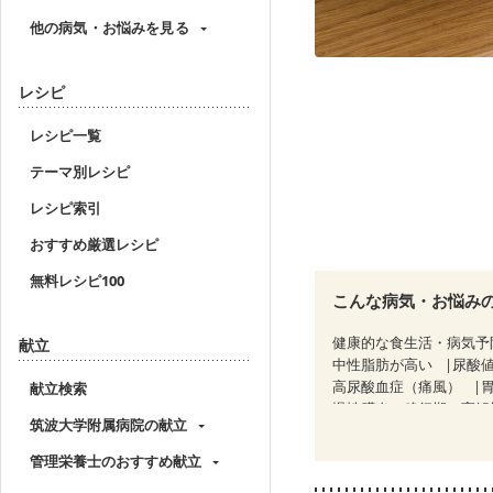
他の病気・お悩みを見る
レシピ
レシピ一覧
テーマ別レシピ
レシピ索引
おすすめ厳選レシピ
無料レシピ100
こんな病気・お悩み
健康的な食生活・病気予
献立
中性脂肪が高い
尿酸
高尿酸血症（痛風）
献立検索
慢性膵炎（移行期・寛解
筑波大学附属病院の献立
糖尿病性腎症（第３期）
乳がん（抗がん剤治療中
管理栄養士のおすすめ献立
乳がん治療を終えた方・