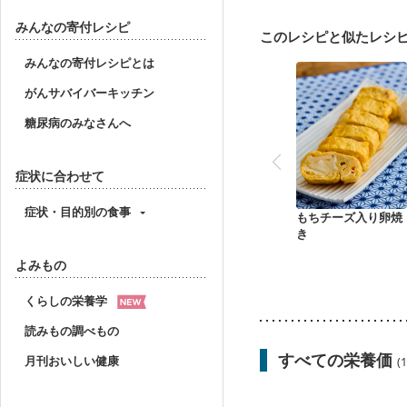
大腸がん治療を終えた方
飲み込みにくい
食欲
みんなの寄付レシピ
このレシピと似たレシ
妊婦健診・血圧が気にな
産後（母乳）
産後（
みんなの寄付レシピとは
フレイル（年齢に合わせ
がんサバイバーキッチン
糖尿病のみなさんへ
症状に合わせて
症状・目的別の食事
もちチーズ入り卵焼
き
よみもの
くらしの栄養学
読みもの調べもの
すべての栄養価
月刊おいしい健康
(