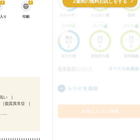
2週間の無料お試しをする
入り
印刷
が高い
脂質異常症
候群（IBS）
・経過観察中の方