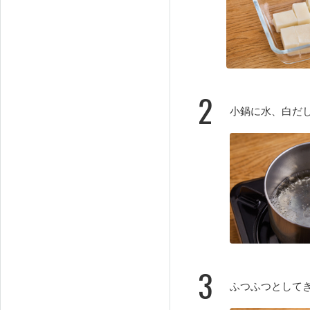
2
小鍋に水、白だ
3
ふつふつとして