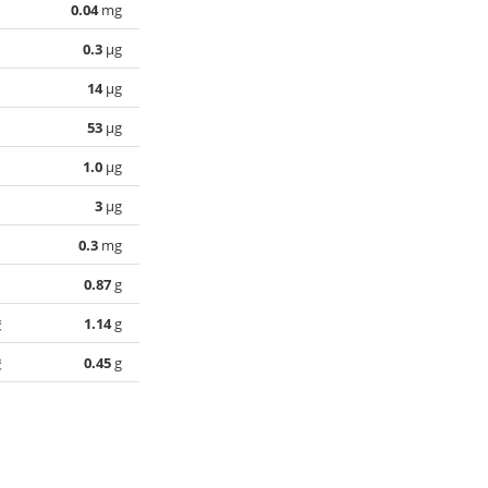
0.04
mg
0.3
µg
14
µg
53
µg
1.0
µg
3
µg
0.3
mg
0.87
g
酸
1.14
g
酸
0.45
g