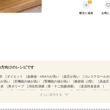
献立に追加
お気に
の方向けのレシピです
防
ダイエット
血糖値・HbA1cが高い
血圧が高い
コレステロール
値が高い
肝機能の値が高い
腎機能の値が高い
糖尿病（2型）
高血圧
胃炎
胃ポリープ
消化性潰瘍（胃・十二指腸潰瘍）
逆流性食道炎
期）
痔
潰瘍性大腸炎（寛解期）
クローン病（寛解期）
過敏性腸症
さらに表示する
CKD（ステージ１）
CKD（ステージ２）
CKD（ステージ３b）
）
乳がん（ホルモン療法中）
乳がん（放射線治療中）
経過観察中の方など
胃がん（抗がん剤治療中）
胃がん治療を終えた方