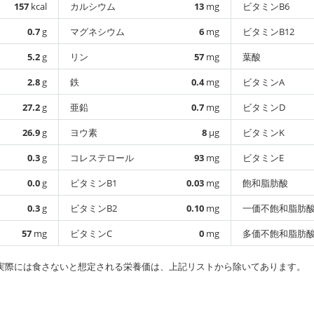
157
kcal
カルシウム
13
mg
ビタミンB6
0.7
g
マグネシウム
6
mg
ビタミンB12
5.2
g
リン
57
mg
葉酸
2.8
g
鉄
0.4
mg
ビタミンA
27.2
g
亜鉛
0.7
mg
ビタミンD
26.9
g
ヨウ素
8
µg
ビタミンK
0.3
g
コレステロール
93
mg
ビタミンE
0.0
g
ビタミンB1
0.03
mg
飽和脂肪酸
0.3
g
ビタミンB2
0.10
mg
一価不飽和脂肪
57
mg
ビタミンC
0
mg
多価不飽和脂肪
実際には食さないと想定される栄養価は、上記リストから除いてあります。