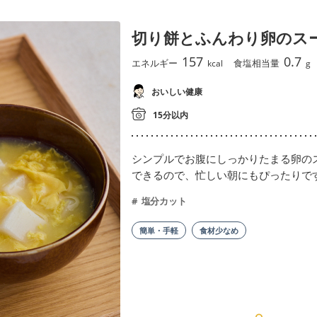
切り餅とふんわり卵のス
157
0.7
エネルギー
食塩相当量
kcal
g
おいしい健康
15分以内
シンプルでお腹にしっかりたまる卵の
できるので、忙しい朝にもぴったりで
塩分カット
簡単・手軽
食材少なめ