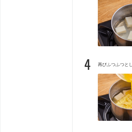
4
再びふつふつと