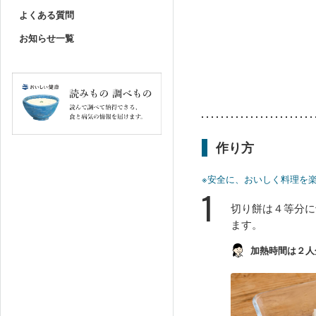
よくある質問
お知らせ一覧
作り方
※安全に、おいしく料理を
1
切り餅は４等分に
ます。
加熱時間は２人