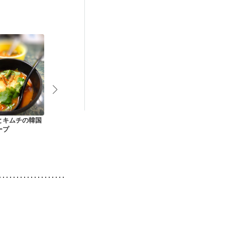
中）
娠糖尿病(初期)
とキムチの韓国
トマトと生姜のたま
想像を超える トマト
トマトと卵の
ープ
ごスープ
レタス卵の３色スー
プ