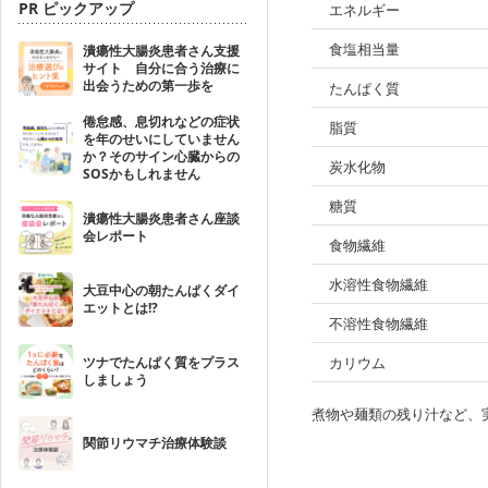
PR ピックアップ
エネルギー
食塩相当量
潰瘍性大腸炎患者さん支援
サイト 自分に合う治療に
出会うための第一歩を
たんぱく質
倦怠感、息切れなどの症状
脂質
を年のせいにしていません
か？そのサイン心臓からの
炭水化物
SOSかもしれません
糖質
潰瘍性大腸炎患者さん座談
会レポート
食物繊維
水溶性食物繊維
大豆中心の朝たんぱくダイ
エットとは!?
不溶性食物繊維
ツナでたんぱく質をプラス
カリウム
しましょう
煮物や麺類の残り汁など、
関節リウマチ治療体験談