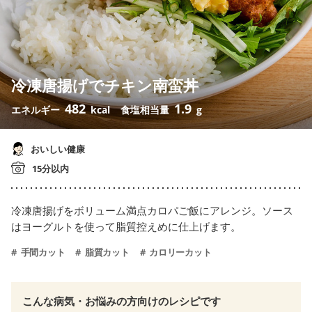
冷凍唐揚げでチキン南蛮丼
482
1.9
エネルギー
kcal
食塩相当量
g
おいしい健康
15分以内
冷凍唐揚げをボリューム満点カロパご飯にアレンジ。ソース
はヨーグルトを使って脂質控えめに仕上げます。
手間カット
脂質カット
カロリーカット
こんな病気・お悩みの方向けのレシピです