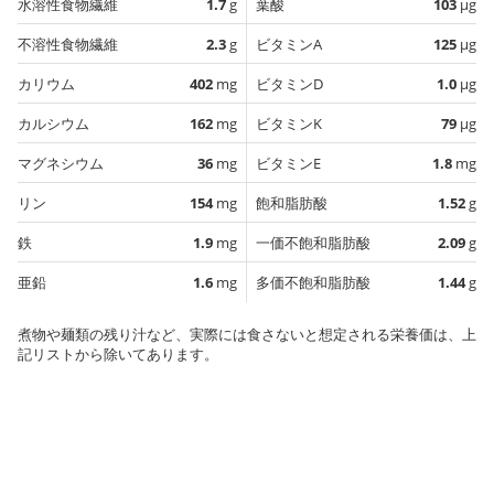
水溶性食物繊維
1.7
g
葉酸
103
µg
不溶性食物繊維
2.3
g
ビタミンA
125
µg
カリウム
402
mg
ビタミンD
1.0
µg
カルシウム
162
mg
ビタミンK
79
µg
マグネシウム
36
mg
ビタミンE
1.8
mg
リン
154
mg
飽和脂肪酸
1.52
g
鉄
1.9
mg
一価不飽和脂肪酸
2.09
g
亜鉛
1.6
mg
多価不飽和脂肪酸
1.44
g
煮物や麺類の残り汁など、実際には食さないと想定される栄養価は、上
記リストから除いてあります。