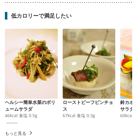
低カロリーで満足したい
ヘルシー簡単水菜のボリ
ローストビーフピンチョ
鈴カボ
ュームサラダ
ス
サラダ
46
kcal
食塩
0.5
g
67
kcal
食塩
0.3
g
60
kcal
もっと見る