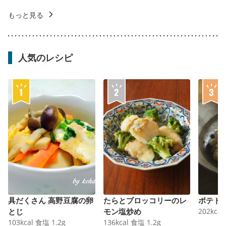
もっと見る
人気のレシピ
具だくさん 高野豆腐の卵
たらとブロッコリーのレ
ポテト
とじ
モン塩炒め
202
kcal
103
kcal
食塩
1.2
g
136
kcal
食塩
1.2
g