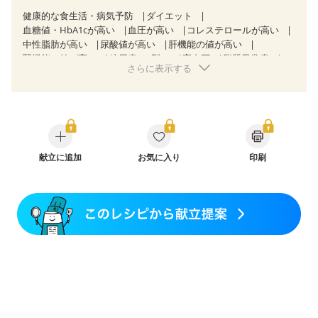
健康的な食生活・病気予防
ダイエット
血糖値・HbA1cが高い
血圧が高い
コレステロールが高い
中性脂肪が高い
尿酸値が高い
肝機能の値が高い
腎機能の値が高い
糖尿病（2型）
高血圧
脂質異常症
さらに表示する
高尿酸血症（痛風）
狭心症
心筋梗塞
心臓弁膜症
心不全
胃ポリープ
胆石症
慢性膵炎（移行期・寛解期）
非アルコール性脂肪肝
痔
慢性便秘症
過敏性腸症候群（IBS）
睡眠時無呼吸症候群
糖尿病性腎症（第１期）
糖尿病性腎症（第２期）
糖尿病性腎症（第３期）
CKD（ステージ１）
CKD（ステージ２）
献立に追加
CKD（ステージ３a）
お気に入り
印刷
乳がん（抗がん剤治療中）
乳がん（ホルモン療法中）
乳がん（放射線治療中）
乳がん治療を終えた方・経過観察中の方など
飲み込みにくい
食欲がない
産後（母乳）
産後（混合栄養）
産後（ミルク）
骨折
骨粗しょう症
関節リウマチ
乾癬
フレイル（年齢に合わせた体作り）
低栄養予防
貧血対策
ニキビ・肌荒れ
妊活中
更年期