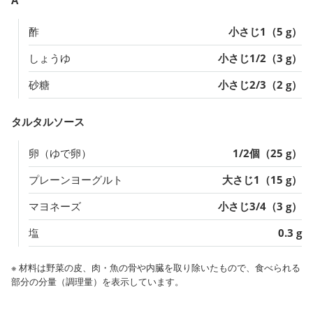
酢
小さじ1（5 g）
しょうゆ
小さじ1/2（3 g）
砂糖
小さじ2/3（2 g）
タルタルソース
卵（ゆで卵）
1/2個（25 g）
プレーンヨーグルト
大さじ1（15 g）
マヨネーズ
小さじ3/4（3 g）
塩
0.3 g
※ 材料は野菜の皮、肉・魚の骨や内臓を取り除いたもので、食べられる
部分の分量（調理量）を表示しています。