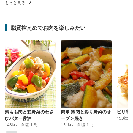
もっと見る
脂質控えめでお肉を楽しみたい
鶏もも肉と彩野菜のわさ
簡単 鶏肉と彩り野菜のオ
ピリ辛
びバター醤油
ーブン焼き
193
kcal
148
kcal
食塩
1.3
g
151
kcal
食塩
1.1
g