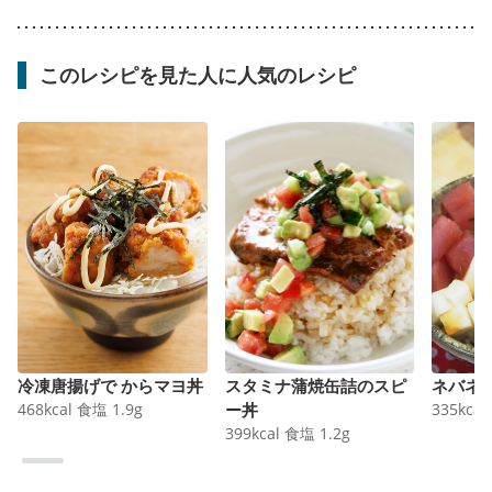
このレシピを見た人に人気のレシピ
冷凍唐揚げで からマヨ丼
スタミナ蒲焼缶詰のスピ
ネバネ
468
kcal
食塩
1.9
g
ー丼
335
kcal
399
kcal
食塩
1.2
g