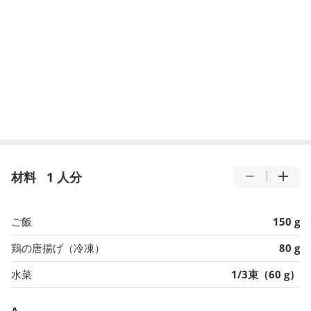
材料
1 人分
ご飯
150 g
鶏の唐揚げ（冷凍）
80 g
水菜
1/3束（60 g）
A