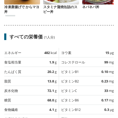
冷凍唐揚げで からマヨ
スタミナ蒲焼缶詰のス
ネバネバ丼
丼
ピー丼
すべての栄養価
(1人分)
エネルギー
482
kcal
ヨウ素
15
µg
食塩相当量
1.9
g
コレステロール
99
mg
たんぱく質
20.2
g
ビタミンB1
0.10
mg
脂質
13.8
g
ビタミンB2
0.23
mg
炭水化物
72.1
g
ビタミンC
33
mg
糖質
68.0
g
ビタミンB6
0.17
mg
食物繊維
4.1
g
ビタミンB12
0.3
µg