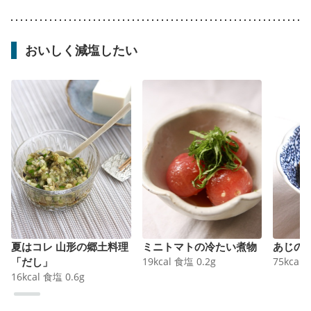
おいしく減塩したい
夏はコレ 山形の郷土料理
ミニトマトの冷たい煮物
あじの
「だし」
19
kcal
食塩
0.2
g
75
kcal
16
kcal
食塩
0.6
g