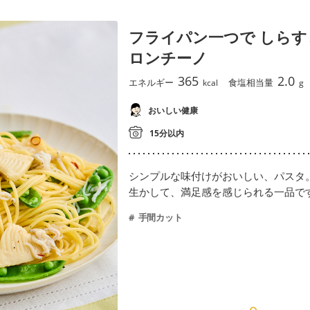
フライパン一つで しら
ロンチーノ
365
2.0
エネルギー
食塩相当量
kcal
g
おいしい健康
15分以内
シンプルな味付けがおいしい、パスタ
生かして、満足感を感じられる一品で
手間カット