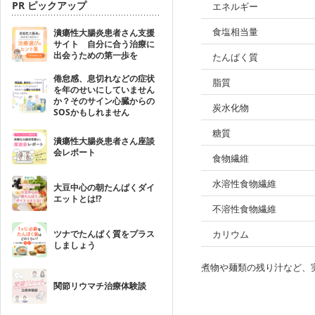
PR ピックアップ
エネルギー
食塩相当量
潰瘍性大腸炎患者さん支援
サイト 自分に合う治療に
出会うための第一歩を
たんぱく質
倦怠感、息切れなどの症状
脂質
を年のせいにしていません
か？そのサイン心臓からの
炭水化物
SOSかもしれません
糖質
潰瘍性大腸炎患者さん座談
会レポート
食物繊維
水溶性食物繊維
大豆中心の朝たんぱくダイ
エットとは!?
不溶性食物繊維
ツナでたんぱく質をプラス
カリウム
しましょう
煮物や麺類の残り汁など、
関節リウマチ治療体験談