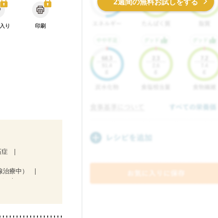
2週間の無料お試しをする
入り
印刷
石症
線治療中）
マチ