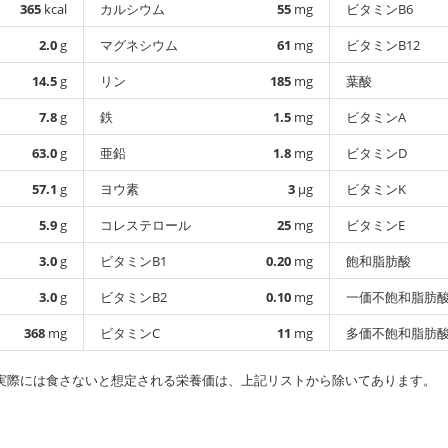
365
kcal
カルシウム
55
mg
ビタミンB6
2.0
g
マグネシウム
61
mg
ビタミンB12
14.5
g
リン
185
mg
葉酸
7.8
g
鉄
1.5
mg
ビタミンA
63.0
g
亜鉛
1.8
mg
ビタミンD
57.1
g
ヨウ素
3
µg
ビタミンK
5.9
g
コレステロール
25
mg
ビタミンE
3.0
g
ビタミンB1
0.20
mg
飽和脂肪酸
3.0
g
ビタミンB2
0.10
mg
一価不飽和脂肪
368
mg
ビタミンC
11
mg
多価不飽和脂肪
実際には食さないと想定される栄養価は、上記リストから除いてあります。