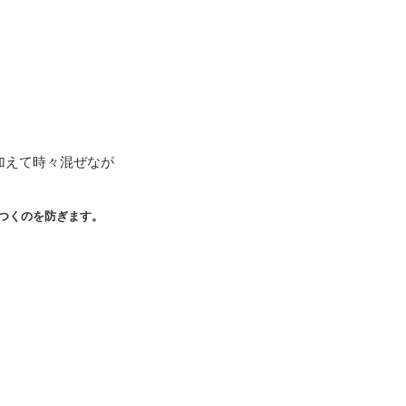
加えて時々混ぜなが
つくのを防ぎます。