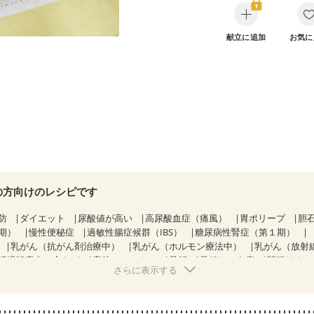
献立に追加
お気に
の方向けのレシピです
防
ダイエット
尿酸値が高い
高尿酸血症（痛風）
胃ポリープ
胆
期）
慢性便秘症
過敏性腸症候群（IBS）
糖尿病性腎症（第１期）
乳がん（抗がん剤治療中）
乳がん（ホルモン療法中）
乳がん（放射
経過観察中の方など
産後（ミルク）
骨折
骨粗しょう症
関節リウ
さらに表示する
た体作り）
低栄養予防
貧血対策
ニキビ・肌荒れ
妊活中
更年期