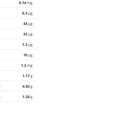
0.14
mg
0.3
µg
43
µg
32
µg
1.2
µg
10
µg
1.2
mg
1.17
g
酸
4.62
g
酸
1.24
g