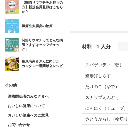
【関節リウマチをお持ちの
方】新規会員登録はこちら
から
潰瘍性大腸炎の治療
関節リウマチってどんな病
気？まずはセルフチェッ
材料
1 人分
ク！
糖尿病患者さんに向けた
スパゲッティ（乾）
カンタン一週間献立レシピ
釜揚げしらす
その他
たけのこ（ゆで）
医療関係者のみなさまへ
スナップえんどう
おいしい健康について
にんにく（チューブ）
おいしい健康へのご意見
赤とうがらし（輪切り
お問い合わせ