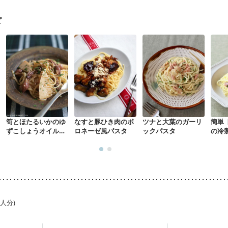
ピ
筍とほたるいかのゆ
なすと豚ひき肉のボ
ツナと大葉のガーリ
簡単
ずこしょうオイルパ
ロネーゼ風パスタ
ックパスタ
の冷
スタ
1人分)