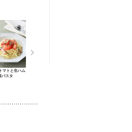
 トマトと生ハム
アボカドとバジルソ
あさりとベーコンの
しらすと長ね
製パスタ
ースで冷製パスタ
トマトスパ
スタ