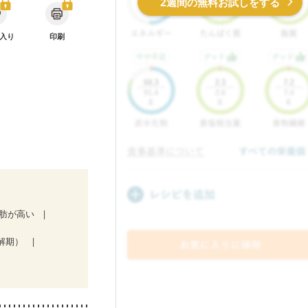
2週間の無料お試しをする
入り
印刷
肪が高い
解期）