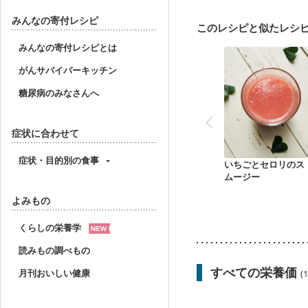
妊婦健診・体重増加が気
産後（混合栄養）
骨
みんなの寄付レシピ
このレシピと似たレシ
みんなの寄付レシピとは
がんサバイバーキッチン
糖尿病のみなさんへ
症状に合わせて
症状・目的別の食事
いちごとセロリのス
ムージー
よみもの
くらしの栄養学
読みもの調べもの
すべての栄養価
月刊おいしい健康
(