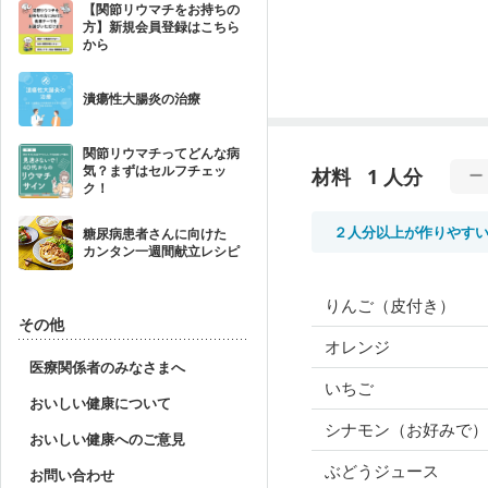
【関節リウマチをお持ちの
方】新規会員登録はこちら
から
潰瘍性大腸炎の治療
関節リウマチってどんな病
気？まずはセルフチェッ
材料
1 人分
ク！
２人分以上が作りやす
糖尿病患者さんに向けた
カンタン一週間献立レシピ
りんご（皮付き）
その他
オレンジ
医療関係者のみなさまへ
いちご
おいしい健康について
シナモン（お好みで）
おいしい健康へのご意見
ぶどうジュース
お問い合わせ