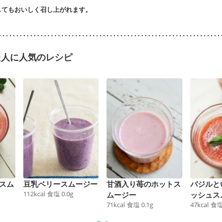
してもおいしく召し上がれます。
た人に人気のレシピ
スム
豆乳ベリースムージー
甘酒入り苺のホットス
バジルと
112
kcal
食塩
0.0
g
ムージー
ッシュス
71
kcal
食塩
0.1
g
47
kcal
食