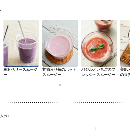
になる（初期）
妊婦健診・血糖値が気になる（初期）
妊娠糖尿病(初期)
折
骨粗しょう症
関節リウマチ
貧血対策
ニキビ・肌荒れ
妊活中
ピ
豆乳ベリースムージ
甘酒入り苺のホット
バジルといちごのフ
美肌
ー
スムージー
レッシュスムージー
の豆
1人分)