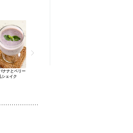
産後（母乳）
更年期
 バナナとベリー
乳シェイク