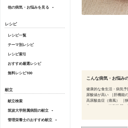
他の病気・お悩みを見る
レシピ
レシピ一覧
テーマ別レシピ
レシピ索引
おすすめ厳選レシピ
無料レシピ100
こんな病気・お悩み
健康的な食生活・病気予
献立
尿酸値が高い
肝機能
高尿酸血症（痛風）
献立検索
非アルコール性脂肪肝
筑波大学附属病院の献立
糖尿病性腎症（第２期）
乳がん（抗がん剤治療中
管理栄養士のおすすめ献立
乳がん治療を終えた方・