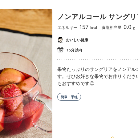
ノンアルコール サングリ
157
0.0
エネルギー
食塩相当量
kcal
g
おいしい健康
15分以内
果物たっぷりのサングリアをノンアル
す。ぜひお好きな果物でお作りくださ
もおすすめです◎
簡単・手軽