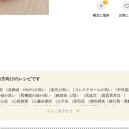
献立に追加
お気に
の方向けのレシピです
防
血糖値・HbA1cが高い
血圧が高い
コレステロールが高い
中性脂
の値が高い
腎機能の値が高い
糖尿病（2型）
高血圧
脂質異常症
狭心症
心筋梗塞
心臓弁膜症
心不全
胆石症
慢性膵炎（移行期・寛
痔
慢性便秘症
過敏性腸症候群（IBS）
糖尿病性腎症（第１期）
さらに表示する
糖尿病性腎症（第３期）
CKD（ステージ１）
CKD（ステージ２）
）
乳がん（ホルモン療法中）
乳がん（放射線治療中）
経過観察中の方など
味の感じ方が変わった
食欲がない
妊娠中(初期)