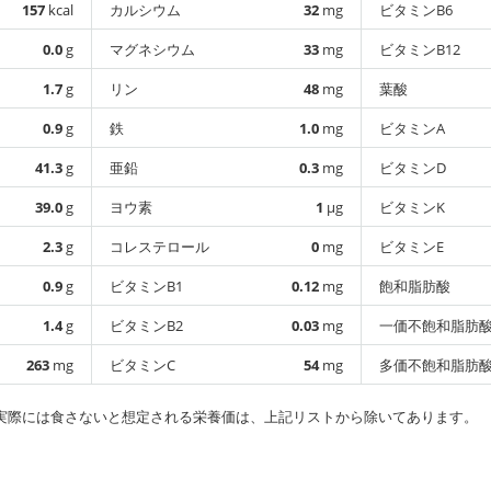
157
kcal
カルシウム
32
mg
ビタミンB6
0.0
g
マグネシウム
33
mg
ビタミンB12
1.7
g
リン
48
mg
葉酸
0.9
g
鉄
1.0
mg
ビタミンA
41.3
g
亜鉛
0.3
mg
ビタミンD
39.0
g
ヨウ素
1
µg
ビタミンK
2.3
g
コレステロール
0
mg
ビタミンE
0.9
g
ビタミンB1
0.12
mg
飽和脂肪酸
1.4
g
ビタミンB2
0.03
mg
一価不飽和脂肪
263
mg
ビタミンC
54
mg
多価不飽和脂肪
実際には食さないと想定される栄養価は、上記リストから除いてあります。