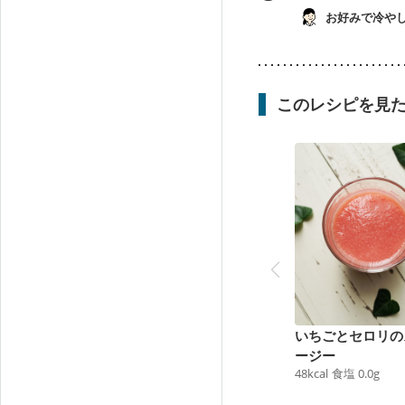
お好みで冷や
このレシピを見
いちごとセロリの
ージー
48
kcal
食塩
0.0
g