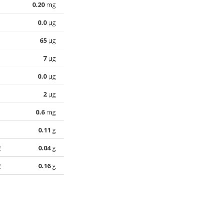
0.20
mg
0.0
µg
65
µg
7
µg
0.0
µg
2
µg
0.6
mg
0.11
g
酸
0.04
g
酸
0.16
g