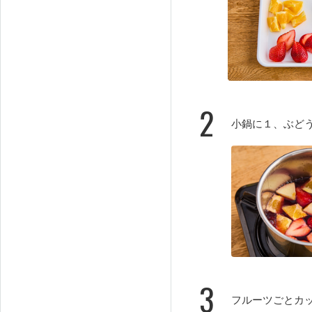
2
小鍋に１、ぶど
3
フルーツごとカ