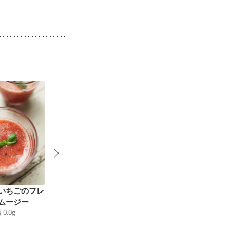
いちごのフレ
美肌 バナナとベリー
ムージー
の豆乳シェイク
塩
0.0
g
125
kcal
食塩
0.0
g