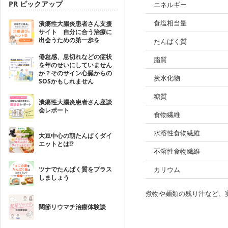
PR ピックアップ
エネルギー
食塩相当量
潰瘍性大腸炎患者さん支援
サイト 自分に合う治療に
出会うための第一歩を
たんぱく質
倦怠感、息切れなどの症状
脂質
を年のせいにしていません
か？そのサイン心臓からの
炭水化物
SOSかもしれません
糖質
潰瘍性大腸炎患者さん座談
会レポート
食物繊維
水溶性食物繊維
大豆中心の朝たんぱくダイ
エットとは!?
不溶性食物繊維
ツナでたんぱく質をプラス
カリウム
しましょう
煮物や麺類の残り汁など、
関節リウマチ治療体験談