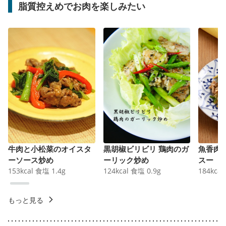
脂質控えめでお肉を楽しみたい
牛肉と小松菜のオイスタ
黒胡椒ビリビリ 鶏肉のガ
魚香肉
ーソース炒め
ーリック炒め
スー
153
kcal
食塩
1.4
g
124
kcal
食塩
0.9
g
184
kcal
もっと見る