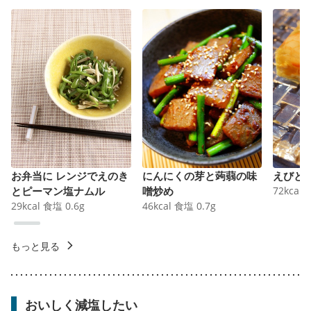
お弁当に レンジでえのき
にんにくの芽と蒟蒻の味
えびと
とピーマン塩ナムル
噌炒め
72
kcal
29
kcal
食塩
0.6
g
46
kcal
食塩
0.7
g
もっと見る
おいしく減塩したい