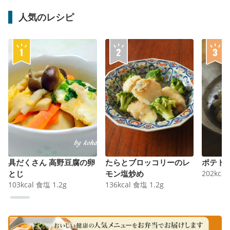
人気のレシピ
具だくさん 高野豆腐の卵
たらとブロッコリーのレ
ポテト
とじ
モン塩炒め
202
kcal
103
kcal
食塩
1.2
g
136
kcal
食塩
1.2
g