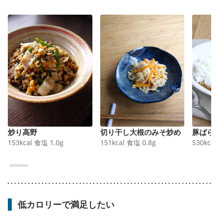
炒り高野
切り干し大根のみそ炒め
豚ばら
153
kcal
食塩
1.0
g
151
kcal
食塩
0.8
g
530
kcal
低カロリーで満足したい