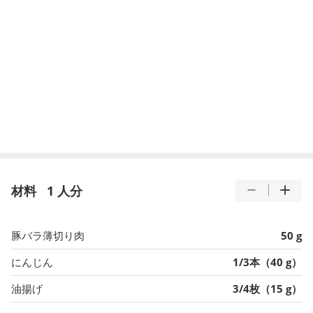
材料
1 人分
豚バラ薄切り肉
50 g
にんじん
1/3本（40 g）
油揚げ
3/4枚（15 g）