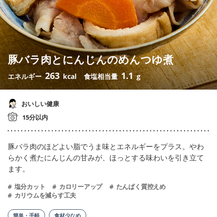
豚バラ肉とにんじんのめんつゆ煮
263
1.1
エネルギー
kcal
食塩相当量
g
おいしい健康
15分以内
豚バラ肉のほどよい脂でうま味とエネルギーをプラス。やわ
らかく煮たにんじんの甘みが、ほっとする味わいを引き立て
ます。
塩分カット
カロリーアップ
たんぱく質控えめ
カリウムを減らす工夫
簡単・手軽
食材少なめ