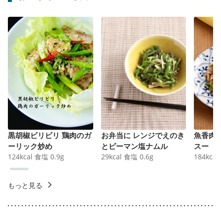
黒胡椒ビリビリ 鶏肉のガ
お弁当に レンジでえのき
魚香肉
ーリック炒め
とピーマン塩ナムル
スー
124
kcal
食塩
0.9
g
29
kcal
食塩
0.6
g
184
kcal
もっと見る