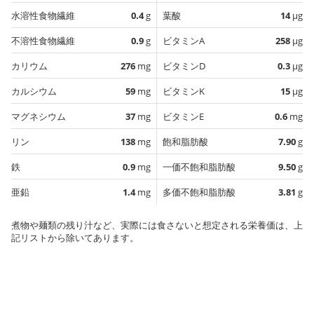
水溶性食物繊維
0.4
g
葉酸
14
µg
不溶性食物繊維
0.9
g
ビタミンA
258
µg
カリウム
276
mg
ビタミンD
0.3
µg
カルシウム
59
mg
ビタミンK
15
µg
マグネシウム
37
mg
ビタミンE
0.6
mg
リン
138
mg
飽和脂肪酸
7.90
g
鉄
0.9
mg
一価不飽和脂肪酸
9.50
g
亜鉛
1.4
mg
多価不飽和脂肪酸
3.81
g
煮物や麺類の残り汁など、実際には食さないと想定される栄養価は、上
記リストから除いてあります。