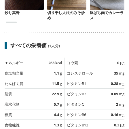
炒り高野
切り干し大根のみそ炒
豚ばら肉でカレーライ
め
ス
すべての栄養価
(1人分)
エネルギー
263
kcal
ヨウ素
0
µg
食塩相当量
1.1
g
コレステロール
35
mg
たんぱく質
11.5
g
ビタミンB1
0.28
mg
脂質
22.9
g
ビタミンB2
0.09
mg
炭水化物
5.7
g
ビタミンC
2
mg
糖質
4.4
g
ビタミンB6
0.16
mg
食物繊維
1.3
g
ビタミンB12
0.3
µg