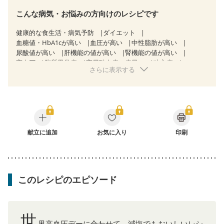
こんな病気・お悩みの方向けのレシピです
健康的な食生活・病気予防
ダイエット
血糖値・HbA1cが高い
血圧が高い
中性脂肪が高い
尿酸値が高い
肝機能の値が高い
腎機能の値が高い
高血圧
脂質異常症
高尿酸血症（痛風）
狭心症
さらに表示する
心筋梗塞
心臓弁膜症
心不全
非アルコール性脂肪肝
慢性便秘症
過敏性腸症候群（IBS）
睡眠時無呼吸症候群
糖尿病性腎症（第１期）
糖尿病性腎症（第２期）
糖尿病性腎症（第３期）
CKD（ステージ１）
CKD（ステージ２）
CKD（ステージ３a）
CKD（ステージ３b）
透析
乳がん（抗がん剤治療中）
乳がん（ホルモン療法中）
献立に追加
お気に入り
乳がん（放射線治療中）
印刷
乳がん治療を終えた方・経過観察中の方など
飲み込みにくい
味の感じ方が変わった
食欲がない
妊娠中(初期)
妊婦健診・体重増加が気になる（初期）
妊婦健診・血圧が気になる（初期）
このレシピのエピソード
妊婦健診・血糖値が気になる（初期）
妊娠高血圧(中期)
妊娠糖尿病(初期)
産後（母乳）
産後（混合栄養）
産後（ミルク）
骨折
骨粗しょう症
関節リウマチ
乾癬
フレイル（年齢に合わせた体作り）
低栄養予防
世
貧血対策
ニキビ・肌荒れ
妊活中
更年期