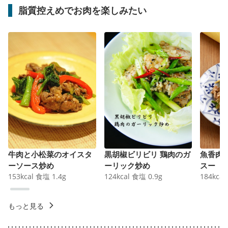
脂質控えめでお肉を楽しみたい
牛肉と小松菜のオイスタ
黒胡椒ビリビリ 鶏肉のガ
魚香肉
ーソース炒め
ーリック炒め
スー
153
kcal
食塩
1.4
g
124
kcal
食塩
0.9
g
184
kcal
もっと見る