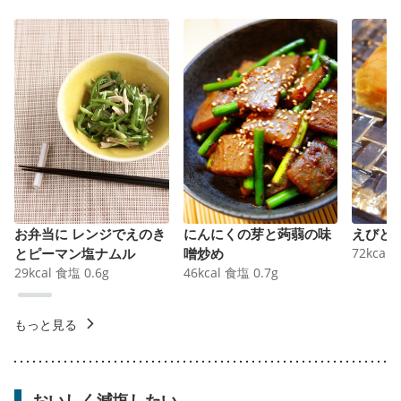
お弁当に レンジでえのき
にんにくの芽と蒟蒻の味
えびと
とピーマン塩ナムル
噌炒め
72
kcal
29
kcal
食塩
0.6
g
46
kcal
食塩
0.7
g
もっと見る
おいしく減塩したい