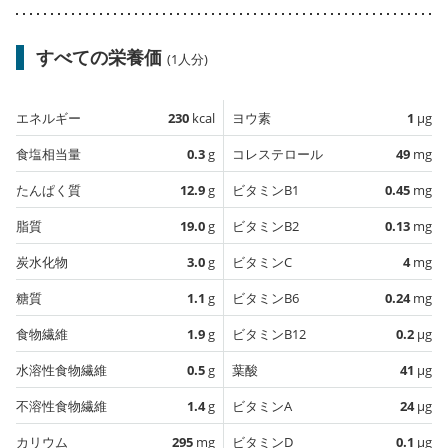
すべての栄養価
(1人分)
エネルギー
230
kcal
ヨウ素
1
µg
食塩相当量
0.3
g
コレステロール
49
mg
たんぱく質
12.9
g
ビタミンB1
0.45
mg
脂質
19.0
g
ビタミンB2
0.13
mg
炭水化物
3.0
g
ビタミンC
4
mg
糖質
1.1
g
ビタミンB6
0.24
mg
食物繊維
1.9
g
ビタミンB12
0.2
µg
水溶性食物繊維
0.5
g
葉酸
41
µg
不溶性食物繊維
1.4
g
ビタミンA
24
µg
カリウム
295
mg
ビタミンD
0.1
µg