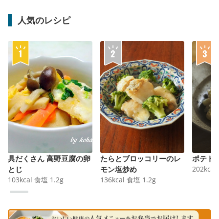
人気のレシピ
具だくさん 高野豆腐の卵
たらとブロッコリーのレ
ポテト
とじ
モン塩炒め
202
kcal
103
kcal
食塩
1.2
g
136
kcal
食塩
1.2
g