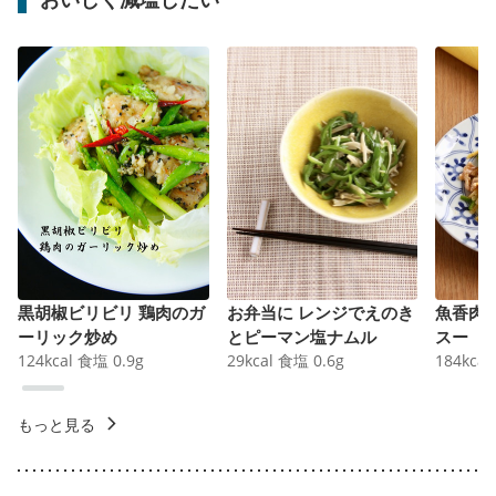
黒胡椒ビリビリ 鶏肉のガ
お弁当に レンジでえのき
魚香肉
ーリック炒め
とピーマン塩ナムル
スー
124
kcal
食塩
0.9
g
29
kcal
食塩
0.6
g
184
kcal
もっと見る