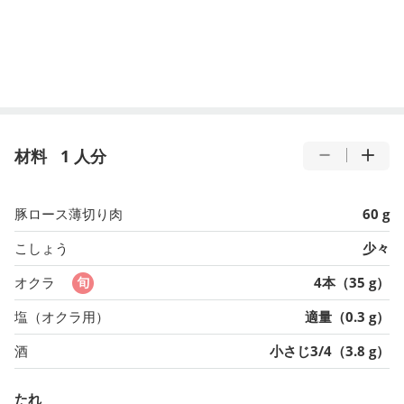
材料
1 人分
豚ロース薄切り肉
60 g
こしょう
少々
オクラ
4本（35 g）
塩（オクラ用）
適量（0.3 g）
酒
小さじ3/4（3.8 g）
たれ