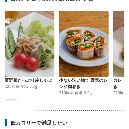
夏野菜たっぷり冷しゃぶ
少ない洗い物で 野菜のレ
カレー
225
kcal
食塩
0.7
g
ンジ肉巻き
き
210
kcal
食塩
0.9
g
210
kcal
低カロリーで満足したい