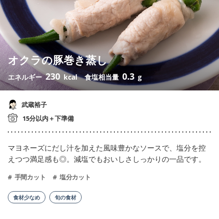
オクラの豚巻き蒸し
230
0.3
エネルギー
kcal
食塩相当量
g
武蔵裕子
15分以内＋下準備
マヨネーズにだし汁を加えた風味豊かなソースで、塩分を控
えつつ満足感も◎。減塩でもおいしさしっかりの一品です。
手間カット
塩分カット
食材少なめ
旬の食材