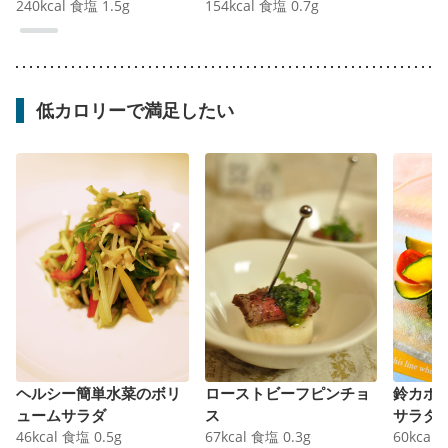
240
kcal
食塩
1.5
g
154
kcal
食塩
0.7
g
低カロリーで満足したい
ヘルシー簡単水菜のボリ
ローストビーフピンチョ
鈴カボ
ュームサラダ
ス
サラダ
46
kcal
食塩
0.5
g
67
kcal
食塩
0.3
g
60
kcal