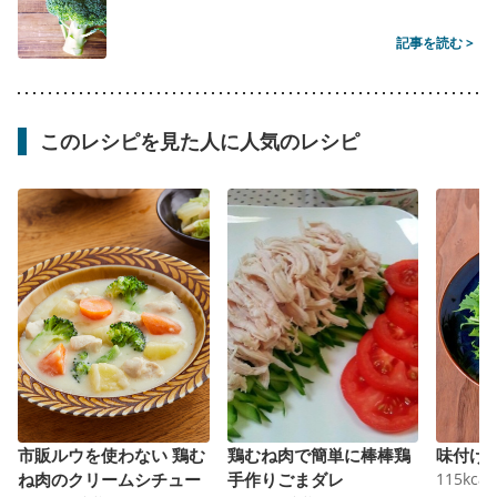
記事を読む >
このレシピを見た人に人気のレシピ
市販ルウを使わない 鶏む
鶏むね肉で簡単に棒棒鶏
味付け
ね肉のクリームシチュー
手作りごまダレ
115
kcal