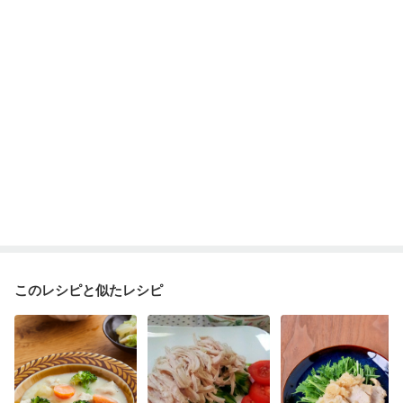
貧血対策
ニキビ・肌荒れ
妊活中
更年期
このレシピと似たレシピ