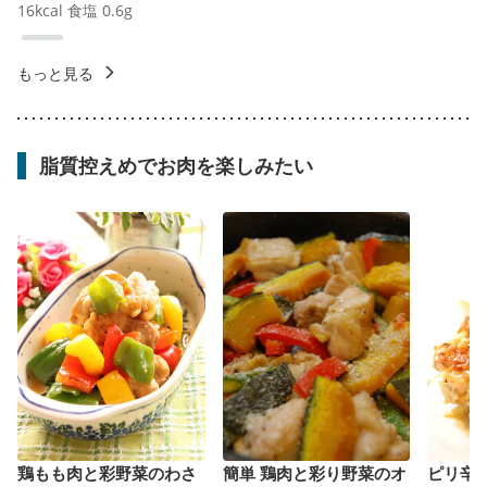
16
kcal
食塩
0.6
g
もっと見る
脂質控えめでお肉を楽しみたい
鶏もも肉と彩野菜のわさ
簡単 鶏肉と彩り野菜のオ
ピリ辛