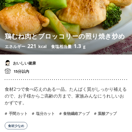
鶏むね肉とブロッコリーの照り焼き炒め
221
1.3
エネルギー
kcal
食塩相当量
g
おいしい健康
15分以内
食材2つで食べ応えのある一品。たんぱく質がしっかり補える
ので、お子様からご高齢の方まで、家族みんなにうれしいお
かずです。
手間カット
塩分カット
食物繊維アップ
葉酸アップ
食材少なめ