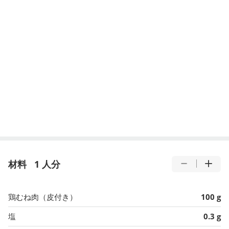
材料
1 人分
鶏むね肉（皮付き）
100 g
塩
0.3 g