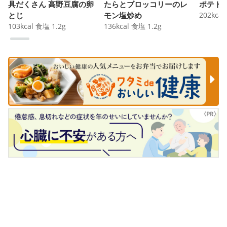
具だくさん 高野豆腐の卵
たらとブロッコリーのレ
ポテト
とじ
モン塩炒め
202
kcal
103
kcal
食塩
1.2
g
136
kcal
食塩
1.2
g