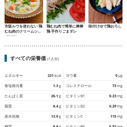
市販ルウを使わない 鶏
鶏むね肉で簡単に棒棒
味付けゆで鶏おろし
むね肉のクリームシチ
鶏 手作りごまダレ
ュー
すべての栄養価
(1人分)
エネルギー
221
kcal
ヨウ素
0
µg
食塩相当量
1.3
g
コレステロール
73
mg
たんぱく質
26.1
g
ビタミンB1
0.23
mg
脂質
8.4
g
ビタミンB2
0.29
mg
炭水化物
13.9
g
ビタミンC
115
mg
糖質
9.8
g
ビタミンB6
0.82
mg