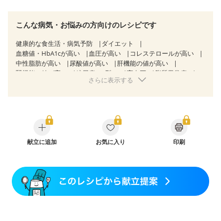
こんな病気・お悩みの方向けのレシピです
健康的な食生活・病気予防
ダイエット
血糖値・HbA1cが高い
血圧が高い
コレステロールが高い
中性脂肪が高い
尿酸値が高い
肝機能の値が高い
腎機能の値が高い
糖尿病（2型）
高血圧
脂質異常症
さらに表示する
高尿酸血症（痛風）
胃ポリープ
逆流性食道炎
胆石症
慢性膵炎（移行期・寛解期）
非アルコール性脂肪肝
痔
慢性便秘症
過敏性腸症候群（IBS）
睡眠時無呼吸症候群
糖尿病性腎症（第１期）
糖尿病性腎症（第２期）
糖尿病性腎症（第３期）
CKD（ステージ１）
CKD（ステージ２）
乳がん（抗がん剤治療中）
乳がん（ホルモン療法中）
献立に追加
お気に入り
乳がん（放射線治療中）
印刷
乳がん治療を終えた方・経過観察中の方など
妊娠中(初期)
妊婦健診・体重増加が気になる（初期）
妊婦健診・血圧が気になる（初期）
妊婦健診・血糖値が気になる（初期）
妊娠高血圧(中期)
妊娠糖尿病(初期)
産後（母乳）
産後（混合栄養）
産後（ミルク）
骨折
骨粗しょう症
関節リウマチ
乾癬
フレイル（年齢に合わせた体作り）
低栄養予防