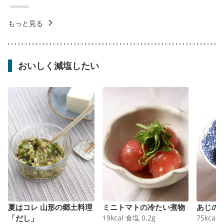
もっと見る
おいしく減塩したい
夏はコレ 山形の郷土料理
ミニトマトの冷たい煮物
あじの
「だし」
19
kcal
食塩
0.2
g
75
kcal