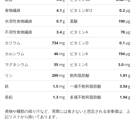
食物繊維
4.1
g
ビタミンB12
0.2
µg
水溶性食物繊維
0.7
g
葉酸
190
µg
不溶性食物繊維
3.4
g
ビタミンA
78
µg
カリウム
734
mg
ビタミンD
0.1
µg
カルシウム
46
mg
ビタミンK
194
µg
マグネシウム
55
mg
ビタミンE
3.0
mg
リン
299
mg
飽和脂肪酸
1.81
g
鉄
1.5
mg
一価不飽和脂肪酸
3.54
g
亜鉛
1.3
mg
多価不飽和脂肪酸
1.94
g
煮物や麺類の残り汁など、実際には食さないと想定される栄養価は、上
記リストから除いてあります。