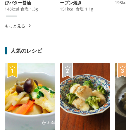
びバター醤油
ーブン焼き
193
kcal
148
kcal
食塩
1.3
g
151
kcal
食塩
1.1
g
もっと見る
人気のレシピ