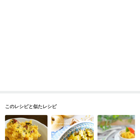
乾癬
フレイル（年齢に合わせた体作り）
貧血対策
ニキビ・肌荒れ
妊活中
更年期
このレシピと似たレシピ