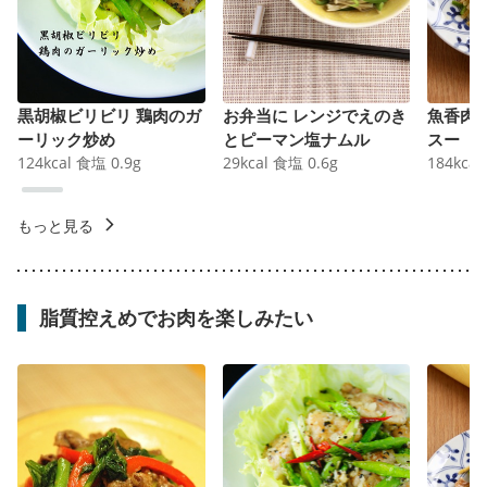
黒胡椒ビリビリ 鶏肉のガ
お弁当に レンジでえのき
魚香肉
ーリック炒め
とピーマン塩ナムル
スー
124
kcal
食塩
0.9
g
29
kcal
食塩
0.6
g
184
kcal
もっと見る
脂質控えめでお肉を楽しみたい