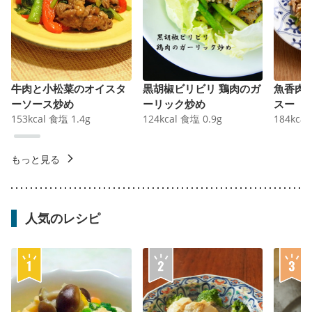
牛肉と小松菜のオイスタ
黒胡椒ビリビリ 鶏肉のガ
魚香肉
ーソース炒め
ーリック炒め
スー
153
kcal
食塩
1.4
g
124
kcal
食塩
0.9
g
184
kcal
もっと見る
人気のレシピ