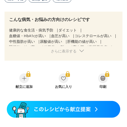
こんな病気・お悩みの方向けのレシピです
健康的な食生活・病気予防
ダイエット
血糖値・HbA1cが高い
血圧が高い
コレステロールが高い
中性脂肪が高い
尿酸値が高い
肝機能の値が高い
腎機能の値が高い
糖尿病（2型）
高血圧
脂質異常症
さらに表示する
高尿酸血症（痛風）
狭心症
心筋梗塞
心臓弁膜症
心不全
胃ポリープ
逆流性食道炎
胆石症
慢性膵炎（移行期・寛解期）
非アルコール性脂肪肝
痔
過敏性腸症候群（IBS）
睡眠時無呼吸症候群
糖尿病性腎症（第１期）
糖尿病性腎症（第２期）
糖尿病性腎症（第３期）
CKD（ステージ１）
CKD（ステージ２）
献立に追加
乳がん（抗がん剤治療中）
お気に入り
印刷
乳がん（ホルモン療法中）
乳がん（放射線治療中）
乳がん治療を終えた方・経過観察中の方など
食欲がない
妊娠中(初期)
妊婦健診・体重増加が気になる（初期）
妊婦健診・血圧が気になる（初期）
妊婦健診・血糖値が気になる（初期）
妊娠高血圧(中期)
妊娠糖尿病(初期)
産後（母乳）
産後（混合栄養）
産後（ミルク）
骨折
骨粗しょう症
関節リウマチ