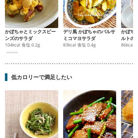
かぼちゃとミックスビー
デリ風 かぼちゃのバルサ
かぼち
ンズのサラダ
ミコマヨサラダ
ルトの
104
kcal
食塩
0.2
g
83
kcal
食塩
0.4
g
86
kcal
低カロリーで満足したい