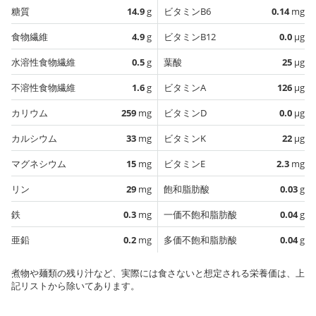
糖質
14.9
g
ビタミンB6
0.14
mg
食物繊維
4.9
g
ビタミンB12
0.0
µg
水溶性食物繊維
0.5
g
葉酸
25
µg
不溶性食物繊維
1.6
g
ビタミンA
126
µg
カリウム
259
mg
ビタミンD
0.0
µg
カルシウム
33
mg
ビタミンK
22
µg
マグネシウム
15
mg
ビタミンE
2.3
mg
リン
29
mg
飽和脂肪酸
0.03
g
鉄
0.3
mg
一価不飽和脂肪酸
0.04
g
亜鉛
0.2
mg
多価不飽和脂肪酸
0.04
g
煮物や麺類の残り汁など、実際には食さないと想定される栄養価は、上
記リストから除いてあります。