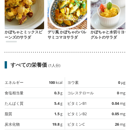
かぼちゃとミックスビ
デリ風 かぼちゃのバル
かぼちゃと水切りヨー
ーンズのサラダ
サミコマヨサラダ
グルトのサラダ
すべての栄養価
(1人分)
エネルギー
100
kcal
ヨウ素
0
µg
食塩相当量
0.3
g
コレステロール
0
mg
たんぱく質
5.4
g
ビタミンB1
0.04
mg
脂質
1.5
g
ビタミンB2
0.05
mg
炭水化物
19.8
g
ビタミンC
26
mg