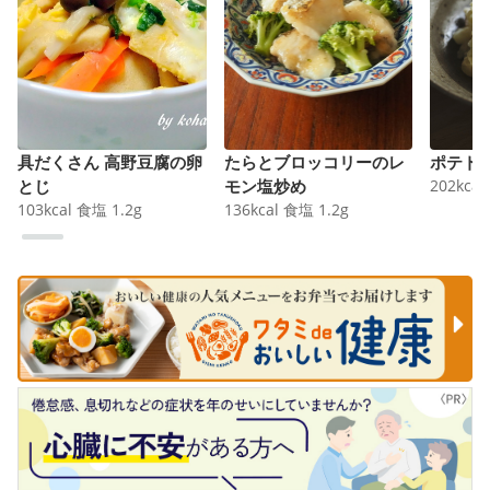
具だくさん 高野豆腐の卵
たらとブロッコリーのレ
ポテト
とじ
モン塩炒め
202
kcal
103
kcal
食塩
1.2
g
136
kcal
食塩
1.2
g