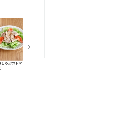
後（混合栄養）
）
低栄養予防
冷しゃぶのトマ
豚肉とナス冷しゃぶ
肉巻きレタスのフレ
野菜も一緒に
え
にんにくおろしポン
ッシュトマトソース
ぶ丼
酢