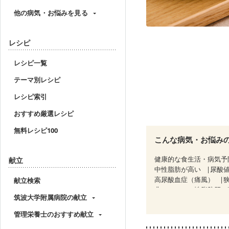
他の病気・お悩みを見る
レシピ
レシピ一覧
テーマ別レシピ
レシピ索引
おすすめ厳選レシピ
無料レシピ100
こんな病気・お悩み
健康的な食生活・病気予
献立
中性脂肪が高い
尿酸
高尿酸血症（痛風）
献立検索
非アルコール性脂肪肝
筑波大学附属病院の献立
糖尿病性腎症（第１期）
CKD（ステージ２）
管理栄養士のおすすめ献立
乳がん治療を終えた方・