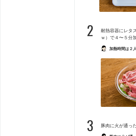
2
耐熱容器にレタ
ｗ）で４〜５分
加熱時間は２
3
豚肉に火が通っ