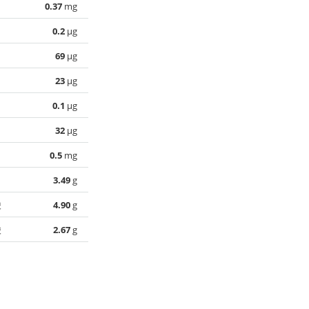
0.37
mg
0.2
µg
69
µg
23
µg
0.1
µg
32
µg
0.5
mg
3.49
g
酸
4.90
g
酸
2.67
g