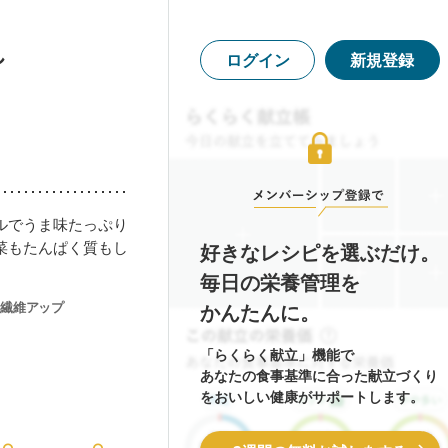
し
ログイン
新規登録
ルでうま味たっぷり
菜もたんぱく質もし
好きなレシピを選ぶだけ。
毎日の栄養管理を
繊維アップ
かんたんに。
「らくらく献立」機能で
あなたの食事基準に合った献立づくり
をおいしい健康がサポートします。