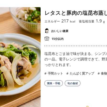
レタスと豚肉の塩昆布蒸
217
1.9
エネルギー
食塩相当量
kcal
g
おいしい健康
15分以内
塩昆布とごま油で味が決まる、シンプ
の一品。電子レンジで調理できて、野
っかりとれます。
手間カット
たんぱく質アップ
食物
簡単・手軽
旬の食材