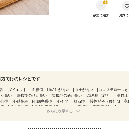
献立に追加
お気に
の方向けのレシピです
防
ダイエット
血糖値・HbA1cが高い
血圧が高い
コレステロール
値が高い
肝機能の値が高い
腎機能の値が高い
糖尿病（2型）
高血圧
狭心症
心筋梗塞
心臓弁膜症
心不全
胆石症
慢性膵炎（移行期・寛
痔
慢性便秘症
過敏性腸症候群（IBS）
睡眠時無呼吸症候群
さらに表示する
糖尿病性腎症（第２期）
糖尿病性腎症（第３期）
CKD（ステージ１
乳がん（抗がん剤治療中）
乳がん（ホルモン療法中）
乳がん（放射線治
経過観察中の方など
飲み込みにくい
食欲がない
妊娠中(初期)