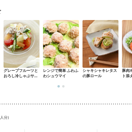
になる（初期）
妊婦健診・血圧が気になる（初期）
なる（初期）
妊娠高血圧(中期)
妊娠糖尿病(初期)
産後（母乳）
産
ピ
骨粗しょう症
関節リウマチ
乾癬
フレイル（年齢に合わせた体作り
荒れ
妊活中
更年期
グレープフルーツと
レンジで簡単 ふわふ
シャキシャキレタス
豚肉
おろし冷しゃぶサラ
わシュウマイ
の豚ロール
ト添
ダ
1人分)