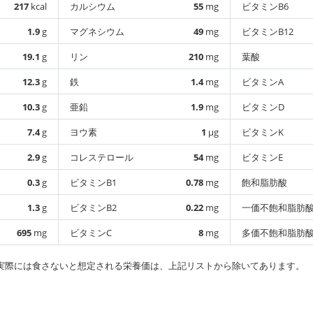
217
kcal
カルシウム
55
mg
ビタミンB6
1.9
g
マグネシウム
49
mg
ビタミンB12
19.1
g
リン
210
mg
葉酸
12.3
g
鉄
1.4
mg
ビタミンA
10.3
g
亜鉛
1.9
mg
ビタミンD
7.4
g
ヨウ素
1
µg
ビタミンK
2.9
g
コレステロール
54
mg
ビタミンE
0.3
g
ビタミンB1
0.78
mg
飽和脂肪酸
1.3
g
ビタミンB2
0.22
mg
一価不飽和脂肪
695
mg
ビタミンC
8
mg
多価不飽和脂肪
実際には食さないと想定される栄養価は、上記リストから除いてあります。