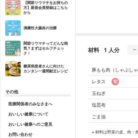
【関節リウマチをお持ちの
方】新規会員登録はこちら
から
潰瘍性大腸炎の治療
関節リウマチってどんな病
気？まずはセルフチェッ
材料
1 人分
ク！
糖尿病患者さんに向けた
豚もも肉（しゃぶしゃ
カンタン一週間献立レシピ
レタス
その他
玉ねぎ
医療関係者のみなさまへ
塩昆布
おいしい健康について
ごま油
おいしい健康へのご意見
※ 材料は野菜の皮、肉
お問い合わせ