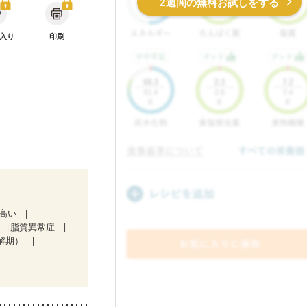
2週間の無料お試しをする
入り
印刷
が高い
脂質異常症
解期）
）
療中）