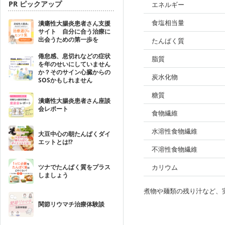
PR ピックアップ
エネルギー
食塩相当量
潰瘍性大腸炎患者さん支援
サイト 自分に合う治療に
出会うための第一歩を
たんぱく質
倦怠感、息切れなどの症状
脂質
を年のせいにしていません
か？そのサイン心臓からの
炭水化物
SOSかもしれません
糖質
潰瘍性大腸炎患者さん座談
会レポート
食物繊維
水溶性食物繊維
大豆中心の朝たんぱくダイ
エットとは!?
不溶性食物繊維
ツナでたんぱく質をプラス
カリウム
しましょう
煮物や麺類の残り汁など、
関節リウマチ治療体験談