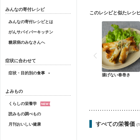
妊婦健診・体重増加が気
妊婦健診・血糖値が気に
みんなの寄付レシピ
このレシピと似たレシ
産後（ミルク）
骨折
貧血対策
ニキビ・肌
みんなの寄付レシピとは
がんサバイバーキッチン
糖尿病のみなさんへ
症状に合わせて
症状・目的別の食事
揚げない春巻き
よみもの
くらしの栄養学
読みもの調べもの
すべての栄養価
月刊おいしい健康
(