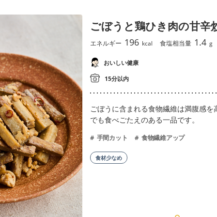
ごぼうと鶏ひき肉の甘辛
196
1.4
エネルギー
食塩相当量
kcal
g
おいしい健康
15分以内
ごぼうに含まれる食物繊維は満腹感を
でも食べごたえのある一品です。
手間カット
食物繊維アップ
食材少なめ