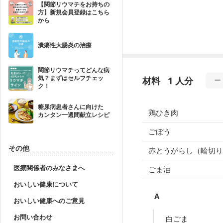
【関節リウマチをお持ちの
方】新規会員登録はこちら
から
潰瘍性大腸炎の治療
関節リウマチってどんな病
気？まずはセルフチェッ
材料
1 人分
ク！
糖尿病患者さんに向けた
鶏ひき肉
カンタン一週間献立レシピ
ごぼう
その他
赤とうがらし（輪切り
医療関係者のみなさまへ
ごま油
おいしい健康について
A
おいしい健康へのご意見
お問い合わせ
白ごま