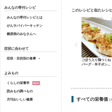
乳がん治療を終えた方・
貧血対策
ニキビ・肌
みんなの寄付レシピ
このレシピと似たレシ
みんなの寄付レシピとは
がんサバイバーキッチン
糖尿病のみなさんへ
症状に合わせて
症状・目的別の食事
ごぼう入り鶏つくね
バーグ・辛子ポン酢
で
よみもの
くらしの栄養学
読みもの調べもの
すべての栄養価
月刊おいしい健康
(