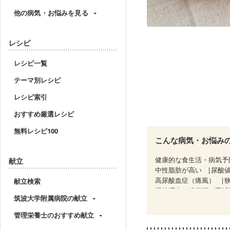
他の病気・お悩みを見る
レシピ
レシピ一覧
テーマ別レシピ
レシピ索引
おすすめ厳選レシピ
無料レシピ100
こんな病気・お悩み
健康的な食生活・病気予
献立
中性脂肪が高い
尿酸
高尿酸血症（痛風）
献立検索
慢性膵炎（移行期・寛解
筑波大学附属病院の献立
睡眠時無呼吸症候群
CKD（ステージ１）
C
管理栄養士のおすすめ献立
乳がん（抗がん剤治療中