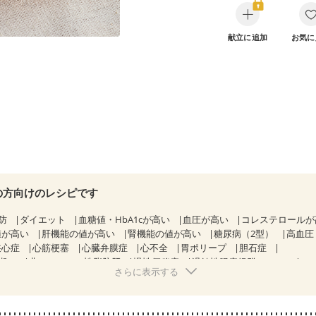
献立に追加
お気に
の方向けのレシピです
防
ダイエット
血糖値・HbA1cが高い
血圧が高い
コレステロール
値が高い
肝機能の値が高い
腎機能の値が高い
糖尿病（2型）
高血圧
狭心症
心筋梗塞
心臓弁膜症
心不全
胃ポリープ
胆石症
期）
非アルコール性脂肪肝
慢性便秘症
過敏性腸症候群（IBS）
さらに表示する
糖尿病性腎症（第１期）
糖尿病性腎症（第２期）
糖尿病性腎症（第３期
KD（ステージ２）
CKD（ステージ３a）
CKD（ステージ３b）
透析
）
乳がん（ホルモン療法中）
乳がん（放射線治療中）