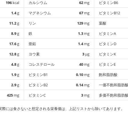
196
kcal
カルシウム
62
mg
ビタミンB6
1.4
g
マグネシウム
67
mg
ビタミンB12
11.2
g
リン
129
mg
葉酸
8.9
g
鉄
1.3
mg
ビタミンA
17.6
g
亜鉛
1.4
mg
ビタミンD
12.8
g
ヨウ素
3
µg
ビタミンK
4.8
g
コレステロール
40
mg
ビタミンE
1.9
g
ビタミンB1
0.10
mg
飽和脂肪酸
2.9
g
ビタミンB2
0.14
mg
一価不飽和脂肪
425
mg
ビタミンC
3
mg
多価不飽和脂肪
実際には食さないと想定される栄養価は、上記リストから除いてあります。