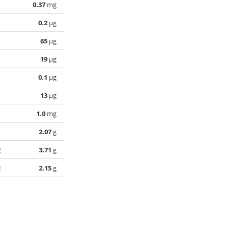
0.37
mg
0.2
µg
65
µg
19
µg
0.1
µg
13
µg
1.0
mg
2.07
g
酸
3.71
g
酸
2.15
g