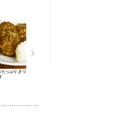
マチ
乾癬
うたっぷり さつ
ピリ辛豚ごぼう
ごぼうと蒟蒻の味噌
豚とごぼうの
げ
煮
ぶ