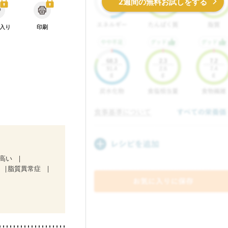
2週間の無料お試しをする
入り
印刷
が高い
脂質異常症
）