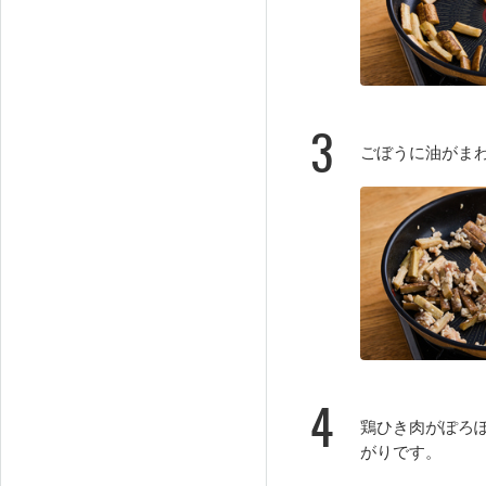
3
ごぼうに油がま
4
鶏ひき肉がぽろ
がりです。