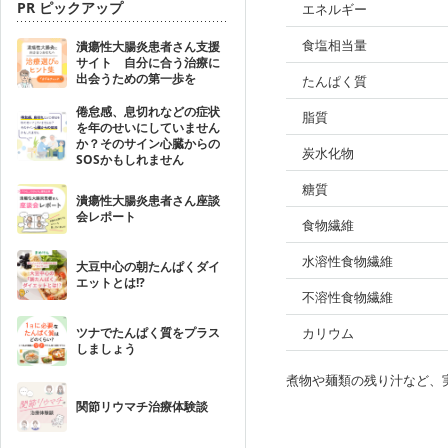
PR ピックアップ
エネルギー
食塩相当量
潰瘍性大腸炎患者さん支援
サイト 自分に合う治療に
出会うための第一歩を
たんぱく質
倦怠感、息切れなどの症状
脂質
を年のせいにしていません
か？そのサイン心臓からの
炭水化物
SOSかもしれません
糖質
潰瘍性大腸炎患者さん座談
会レポート
食物繊維
水溶性食物繊維
大豆中心の朝たんぱくダイ
エットとは!?
不溶性食物繊維
ツナでたんぱく質をプラス
カリウム
しましょう
煮物や麺類の残り汁など、
関節リウマチ治療体験談