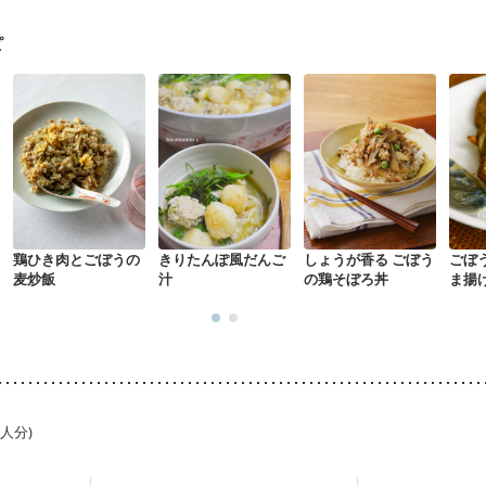
経過観察中の方など
産後（ミルク）
骨折
骨粗しょう症
関節リウ
荒れ
妊活中
更年期
ピ
鶏ひき肉とごぼうの
きりたんぽ風だんご
しょうが香る ごぼう
ごぼ
麦炒飯
汁
の鶏そぼろ丼
ま揚
1人分)