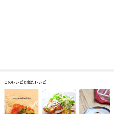
乾癬
フレイル（年齢に合わせた体作り）
貧血対策
ニキビ・肌荒れ
更年期
このレシピと似たレシピ