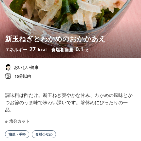
新玉ねぎとわかめのおかかあえ
27
0.1
エネルギー
kcal
食塩相当量
g
おいしい健康
15分以内
調味料は酢だけ。新玉ねぎ爽やかな甘み、わかめの風味とか
つお節のうま味で味わい深いです。箸休めにぴったりの一
品。
塩分カット
簡単・手軽
食材少なめ