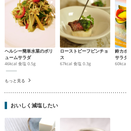
ヘルシー簡単水菜のボリ
ローストビーフピンチョ
鈴カボ
ュームサラダ
ス
サラダ
46
kcal
食塩
0.5
g
67
kcal
食塩
0.3
g
60
kcal
もっと見る
おいしく減塩したい