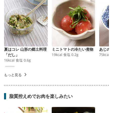
夏はコレ 山形の郷土料理
ミニトマトの冷たい煮物
あじの
「だし」
19
kcal
食塩
0.2
g
75
kcal
16
kcal
食塩
0.6
g
もっと見る
脂質控えめでお肉を楽しみたい