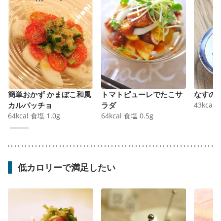
簡単おかず かまぼこ和風
トマトピューレでたこサ
なすの
カルパッチョ
ラダ
43
kcal
64
kcal
食塩
1.0
g
64
kcal
食塩
0.5
g
低カロリーで満足したい