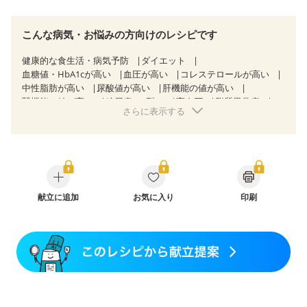
こんな病気・お悩みの方向けのレシピです
健康的な食生活・病気予防
ダイエット
血糖値・HbA1cが高い
血圧が高い
コレステロールが高い
中性脂肪が高い
尿酸値が高い
肝機能の値が高い
腎機能の値が高い
糖尿病（2型）
高血圧
脂質異常症
さらに表示する
高尿酸血症（痛風）
狭心症
心筋梗塞
心臓弁膜症
心不全
胃炎
胃ポリープ
逆流性食道炎
胆石症
慢性膵炎（移行期・寛解期）
痔
過敏性腸症候群（IBS）
糖尿病性腎症（第１期）
糖尿病性腎症（第２期）
糖尿病性腎症（第３期）
CKD（ステージ１）
CKD（ステージ２）
CKD（ステージ３a）
CKD（ステージ３b）
献立に追加
透析
お気に入り
乳がん（抗がん剤治療中）
印刷
乳がん（ホルモン療法中）
乳がん（放射線治療中）
乳がん治療を終えた方・経過観察中の方など
妊娠中(初期)
妊婦健診・体重増加が気になる（初期）
妊婦健診・血圧が気になる（初期）
妊婦健診・血糖値が気になる（初期）
妊娠高血圧(中期)
妊娠糖尿病(初期)
産後（母乳）
産後（混合栄養）
産後（ミルク）
骨折
骨粗しょう症
関節リウマチ