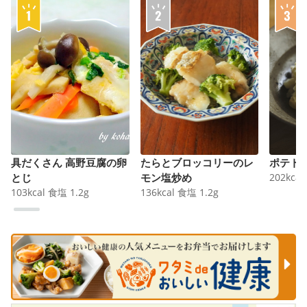
具だくさん 高野豆腐の卵
たらとブロッコリーのレ
ポテト
とじ
モン塩炒め
202
kcal
103
kcal
食塩
1.2
g
136
kcal
食塩
1.2
g