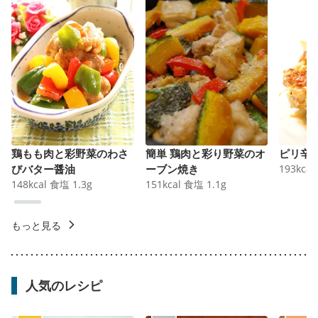
鶏もも肉と彩野菜のわさ
簡単 鶏肉と彩り野菜のオ
ピリ辛
びバター醤油
ーブン焼き
193
kcal
148
kcal
食塩
1.3
g
151
kcal
食塩
1.1
g
もっと見る
人気のレシピ