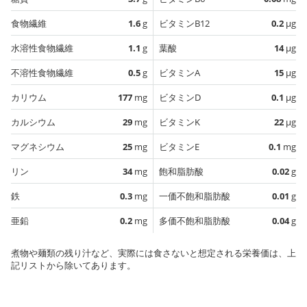
食物繊維
1.6
g
ビタミンB12
0.2
µg
水溶性食物繊維
1.1
g
葉酸
14
µg
不溶性食物繊維
0.5
g
ビタミンA
15
µg
カリウム
177
mg
ビタミンD
0.1
µg
カルシウム
29
mg
ビタミンK
22
µg
マグネシウム
25
mg
ビタミンE
0.1
mg
リン
34
mg
飽和脂肪酸
0.02
g
鉄
0.3
mg
一価不飽和脂肪酸
0.01
g
亜鉛
0.2
mg
多価不飽和脂肪酸
0.04
g
煮物や麺類の残り汁など、実際には食さないと想定される栄養価は、上
記リストから除いてあります。