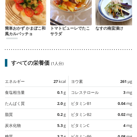
簡単おかず かまぼこ和
トマトピューレでたこ
なすの南蛮漬け
風カルパッチョ
サラダ
すべての栄養価
(1人分)
エネルギー
27
kcal
ヨウ素
261
µg
食塩相当量
0.1
g
コレステロール
3
mg
たんぱく質
2.0
g
ビタミンB1
0.04
mg
脂質
0.2
g
ビタミンB2
0.02
mg
炭水化物
5.3
g
ビタミンC
4
mg
糖質
3.7
g
ビタミンB6
0.08
mg