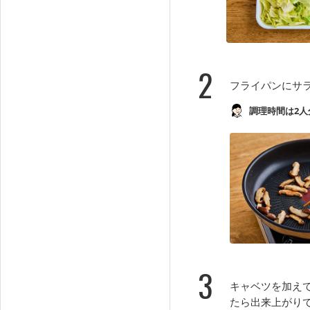
2
フライパンにサ
調理時間は2人
3
キャベツを加え
たら出来上がり