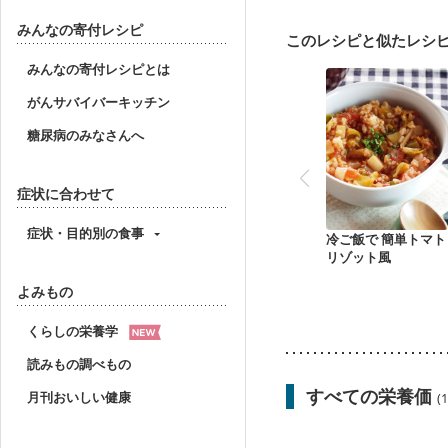
乳がん治療を終えた方・
妊婦健診・血圧が気にな
みんなの寄付レシピ
このレシピと似たレシ
産後（母乳）
産後（
フレイル（年齢に合わせ
みんなの寄付レシピとは
がんサバイバーキッチン
糖尿病のみなさんへ
症状に合わせて
症状・目的別の食事
冷ご飯で 簡単トマト
リゾット風
よみもの
くらしの栄養学
読みもの調べもの
すべての栄養価
月刊おいしい健康
(