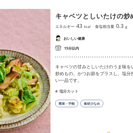
キャベツとしいたけの炒
43
0.3
エネルギー
食塩相当量
kcal
g
おいしい健康
15分以内
キャベツの甘みとしいたけのうま味を
炒めもの。かつお節をプラスし、塩分
い一品です。
塩分カット
簡単・手軽
食材少なめ