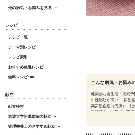
他の病気・お悩みを見る
レシピ
レシピ一覧
テーマ別レシピ
レシピ索引
おすすめ厳選レシピ
無料レシピ100
こんな病気・お悩み
健康的な食生活・病気予
献立
中性脂肪が高い
尿酸
高尿酸血症（痛風）
献立検索
慢性膵炎（移行期・寛解
筑波大学附属病院の献立
睡眠時無呼吸症候群
CKD（ステージ１）
C
管理栄養士のおすすめ献立
乳がん（抗がん剤治療中