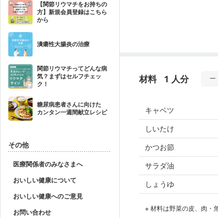
【関節リウマチをお持ちの
方】新規会員登録はこちら
から
潰瘍性大腸炎の治療
関節リウマチってどんな病
気？まずはセルフチェッ
材料
1 人分
ク！
糖尿病患者さんに向けた
キャベツ
カンタン一週間献立レシピ
しいたけ
その他
かつお節
医療関係者のみなさまへ
サラダ油
おいしい健康について
しょうゆ
おいしい健康へのご意見
※ 材料は野菜の皮、肉
お問い合わせ