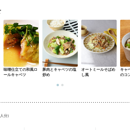
経過観察中の方など
妊娠中(初期)
妊婦健診・体重増加が気になる（初期
る（初期）
妊婦健診・血糖値が気になる（初期）
妊娠高血圧(中期)
妊
ピ
混合栄養）
産後（ミルク）
骨折
骨粗しょう症
関節リウマチ
乾癬
た体作り）
低栄養予防
貧血対策
ニキビ・肌荒れ
妊活中
更年期
味噌仕立ての和風ロ
豚肉とキャベツの塩
オートミールそばめ
キャ
ールキャベツ
炒め
し風
のコ
1人分)