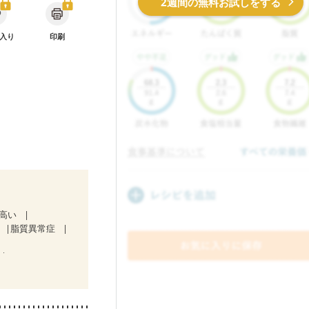
2週間の無料お試しをする
入り
印刷
が高い
脂質異常症
）