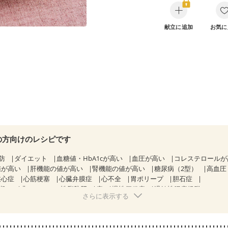
献立に追加
お気に
の方向けのレシピです
防
ダイエット
血糖値・HbA1cが高い
血圧が高い
コレステロール
値が高い
肝機能の値が高い
腎機能の値が高い
糖尿病（2型）
高血圧
狭心症
心筋梗塞
心臓弁膜症
心不全
胃ポリープ
胆石症
期）
非アルコール性脂肪肝
痔
慢性便秘症
過敏性腸症候群（IBS）
さらに表示する
糖尿病性腎症（第１期）
糖尿病性腎症（第２期）
糖尿病性腎症（第３期
KD（ステージ２）
CKD（ステージ３a）
CKD（ステージ３b）
透析
）
乳がん（ホルモン療法中）
乳がん（放射線治療中）