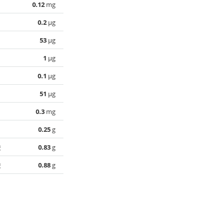
0.12
mg
0.2
µg
53
µg
1
µg
0.1
µg
51
µg
0.3
mg
0.25
g
酸
0.83
g
酸
0.88
g