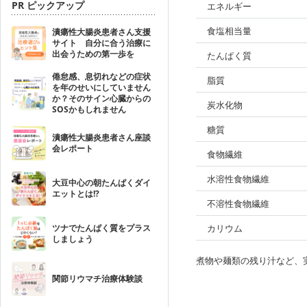
PR ピックアップ
エネルギー
食塩相当量
潰瘍性大腸炎患者さん支援
サイト 自分に合う治療に
出会うための第一歩を
たんぱく質
倦怠感、息切れなどの症状
脂質
を年のせいにしていません
か？そのサイン心臓からの
炭水化物
SOSかもしれません
糖質
潰瘍性大腸炎患者さん座談
会レポート
食物繊維
水溶性食物繊維
大豆中心の朝たんぱくダイ
エットとは!?
不溶性食物繊維
ツナでたんぱく質をプラス
カリウム
しましょう
煮物や麺類の残り汁など、
関節リウマチ治療体験談