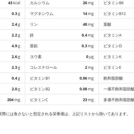
43
kcal
カルシウム
26
mg
ビタミンB6
0.3
g
マグネシウム
14
mg
ビタミンB12
2.4
g
リン
48
mg
葉酸
2.2
g
鉄
0.4
mg
ビタミンA
4.9
g
亜鉛
0.3
mg
ビタミンD
2.6
g
ヨウ素
0
µg
ビタミンK
2.3
g
コレステロール
2
mg
ビタミンE
0.4
g
ビタミンB1
0.06
mg
飽和脂肪酸
2.0
g
ビタミンB2
0.08
mg
一価不飽和脂肪
204
mg
ビタミンC
23
mg
多価不飽和脂肪
実際には食さないと想定される栄養価は、上記リストから除いてあります。