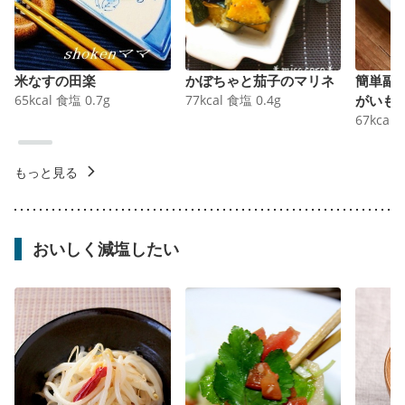
米なすの田楽
かぼちゃと茄子のマリネ
簡単副
65
kcal
食塩
0.7
g
77
kcal
食塩
0.4
g
がいも
67
kcal
もっと見る
おいしく減塩したい