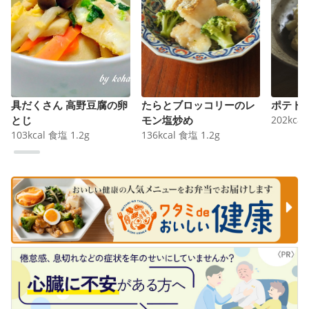
具だくさん 高野豆腐の卵
たらとブロッコリーのレ
ポテト
とじ
モン塩炒め
202
kcal
103
kcal
食塩
1.2
g
136
kcal
食塩
1.2
g