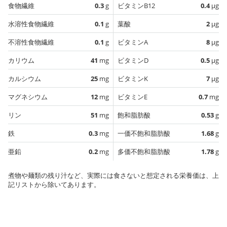
食物繊維
0.3
g
ビタミンB12
0.4
µg
水溶性食物繊維
0.1
g
葉酸
2
µg
不溶性食物繊維
0.1
g
ビタミンA
8
µg
カリウム
41
mg
ビタミンD
0.5
µg
カルシウム
25
mg
ビタミンK
7
µg
マグネシウム
12
mg
ビタミンE
0.7
mg
リン
51
mg
飽和脂肪酸
0.53
g
鉄
0.3
mg
一価不飽和脂肪酸
1.68
g
亜鉛
0.2
mg
多価不飽和脂肪酸
1.78
g
煮物や麺類の残り汁など、実際には食さないと想定される栄養価は、上
記リストから除いてあります。