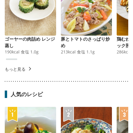
ゴーヤーの肉詰め レンジ
豚とトマトのさっぱり炒
鶏むね
蒸し
め
ック照
190
kcal
食塩
1.0
g
213
kcal
食塩
1.1
g
286
kcal
もっと見る
人気のレシピ