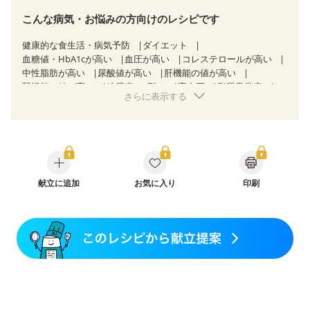
こんな病気・お悩みの方向けのレシピです
健康的な食生活・病気予防
ダイエット
血糖値・HbA1cが高い
血圧が高い
コレステロールが高い
中性脂肪が高い
尿酸値が高い
肝機能の値が高い
腎機能の値が高い
糖尿病（2型）
高血圧
脂質異常症
さらに表示する
高尿酸血症（痛風）
胃ポリープ
消化性潰瘍（胃・十二指腸潰瘍）
逆流性食道炎
胆石症
慢性膵炎（移行期・寛解期）
痔
過敏性腸症候群（IBS）
糖尿病性腎症（第３期）
CKD（ステージ１）
CKD（ステージ２）
CKD（ステージ３b）
乳がん（抗がん剤治療中）
乳がん（ホルモン療法中）
乳がん（放射線治療中）
献立に追加
お気に入り
印刷
乳がん治療を終えた方・経過観察中の方など
飲み込みにくい
妊娠中(初期)
妊婦健診・体重増加が気になる（初期）
妊婦健診・血圧が気になる（初期）
妊婦健診・血糖値が気になる（初期）
妊娠高血圧(中期)
妊娠糖尿病(初期)
産後（母乳）
産後（混合栄養）
産後（ミルク）
骨折
骨粗しょう症
関節リウマチ
乾癬
フレイル（年齢に合わせた体作り）
低栄養予防
貧血対策
ニキビ・肌荒れ
妊活中
更年期