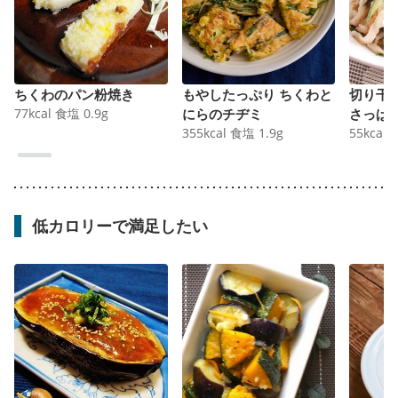
ちくわのパン粉焼き
もやしたっぷり ちくわと
切り干
77
kcal
食塩
0.9
g
にらのチヂミ
さっぱ
355
kcal
食塩
1.9
g
55
kcal
低カロリーで満足したい