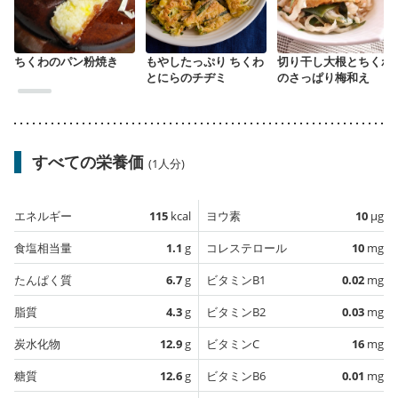
ちくわのパン粉焼き
もやしたっぷり ちくわ
切り干し大根とちくわ
とにらのチヂミ
のさっぱり梅和え
すべての栄養価
(1人分)
エネルギー
115
kcal
ヨウ素
10
µg
食塩相当量
1.1
g
コレステロール
10
mg
たんぱく質
6.7
g
ビタミンB1
0.02
mg
脂質
4.3
g
ビタミンB2
0.03
mg
炭水化物
12.9
g
ビタミンC
16
mg
糖質
12.6
g
ビタミンB6
0.01
mg