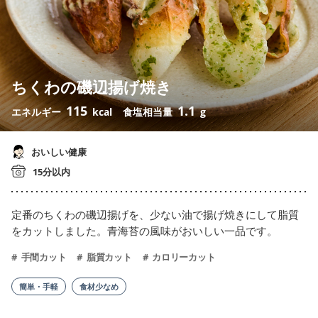
ちくわの磯辺揚げ焼き
115
1.1
エネルギー
kcal
食塩相当量
g
おいしい健康
15分以内
定番のちくわの磯辺揚げを、少ない油で揚げ焼きにして脂質
をカットしました。青海苔の風味がおいしい一品です。
手間カット
脂質カット
カロリーカット
簡単・手軽
食材少なめ