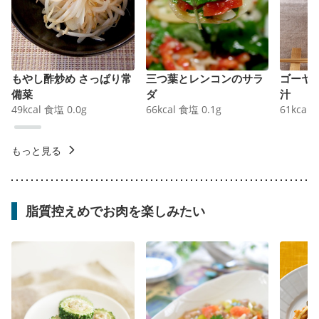
もやし酢炒め さっぱり常
三つ葉とレンコンのサラ
ゴーヤ
備菜
ダ
汁
49
kcal
食塩
0.0
g
66
kcal
食塩
0.1
g
61
kcal
もっと見る
脂質控えめでお肉を楽しみたい