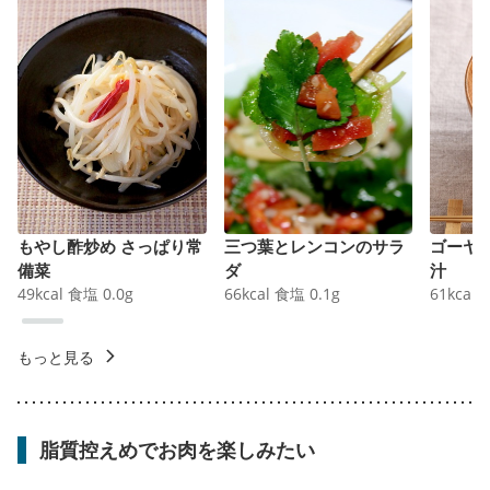
もやし酢炒め さっぱり常
三つ葉とレンコンのサラ
ゴーヤ
備菜
ダ
汁
49
kcal
食塩
0.0
g
66
kcal
食塩
0.1
g
61
kcal
もっと見る
脂質控えめでお肉を楽しみたい