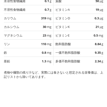
水溶性食物繊維
0.1
g
葉酸
50
µg
不溶性食物繊維
0.7
g
ビタミンA
19
µg
カリウム
319
mg
ビタミンD
0.3
µg
カルシウム
30
mg
ビタミンK
21
µg
マグネシウム
23
mg
ビタミンE
0.5
mg
リン
110
mg
飽和脂肪酸
8.84
g
鉄
0.8
mg
一価不飽和脂肪酸
9.35
g
亜鉛
1.3
mg
多価不飽和脂肪酸
2.34
g
煮物や麺類の残り汁など、実際には食さないと想定される栄養価は、上
記リストから除いてあります。