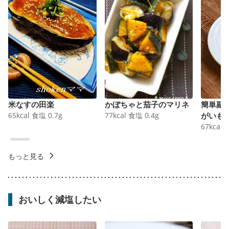
米なすの田楽
かぼちゃと茄子のマリネ
簡単副
65
kcal
食塩
0.7
g
77
kcal
食塩
0.4
g
がいも
67
kcal
もっと見る
おいしく減塩したい