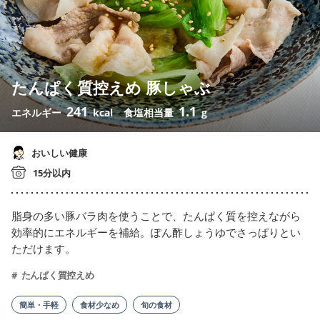
たんぱく質控えめ 豚しゃぶ
241
1.1
エネルギー
kcal
食塩相当量
g
おいしい健康
15分以内
脂身の多い豚バラ肉を使うことで、たんぱく質を控えながら
効率的にエネルギーを補給。ぽん酢しょうゆでさっぱりとい
ただけます。
たんぱく質控えめ
簡単・手軽
食材少なめ
旬の食材