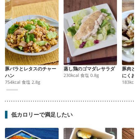
豚バラとレタスのチャー
蒸し鶏のゴマダレサラダ
豚肉と
ハン
230
kcal
食塩
0.8
g
にくお
754
kcal
食塩
2.8
g
183
kcal
低カロリーで満足したい