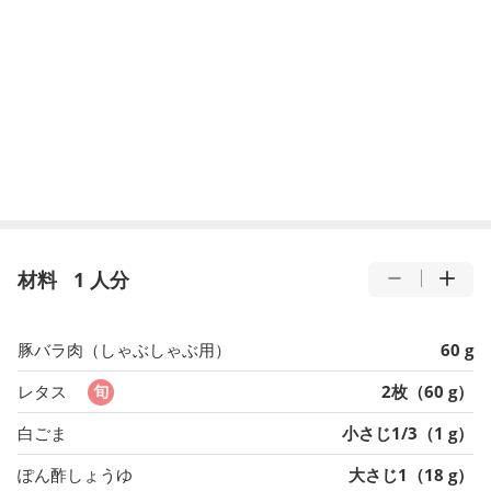
材料
1 人分
豚バラ肉（しゃぶしゃぶ用）
60 g
レタス
2枚（60 g）
白ごま
小さじ1/3（1 g）
ぽん酢しょうゆ
大さじ1（18 g）