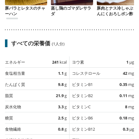
豚バラとレタスのチャ
蒸し鶏のゴマダレサラ
豚肉とナス冷しゃぶ に
ーハン
ダ
んにくおろしポン酢
すべての栄養価
(1人分)
エネルギー
241
kcal
ヨウ素
1
µg
食塩相当量
1.1
g
コレステロール
42
mg
たんぱく質
9.8
g
ビタミンB1
0.35
mg
脂質
21.9
g
ビタミンB2
0.11
mg
炭水化物
3.3
g
ビタミンC
8
mg
糖質
2.5
g
ビタミンB6
0.18
mg
食物繊維
0.8
g
ビタミンB12
0.3
µg