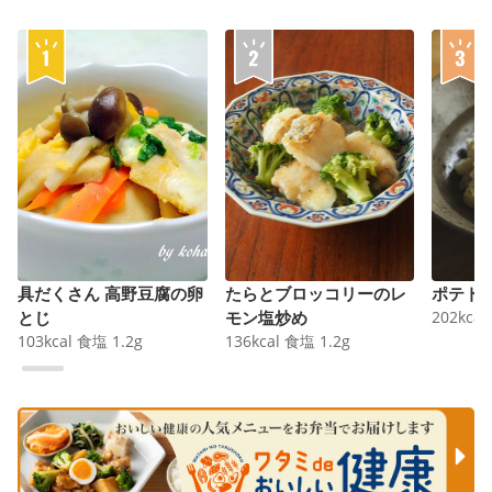
具だくさん 高野豆腐の卵
たらとブロッコリーのレ
ポテト
とじ
モン塩炒め
202
kcal
103
kcal
食塩
1.2
g
136
kcal
食塩
1.2
g