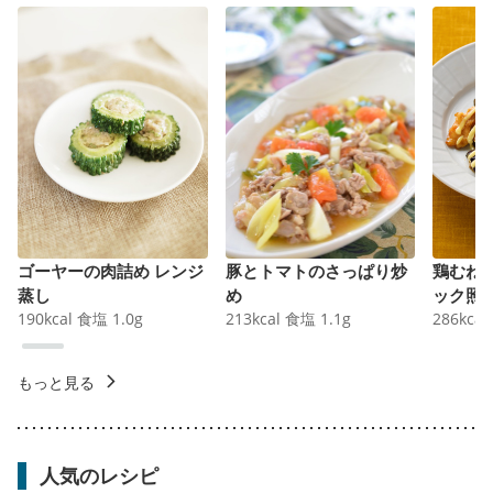
ゴーヤーの肉詰め レンジ
豚とトマトのさっぱり炒
鶏むね
蒸し
め
ック照
190
kcal
食塩
1.0
g
213
kcal
食塩
1.1
g
286
kcal
もっと見る
人気のレシピ