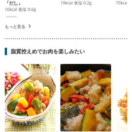
「だし」
19
kcal
食塩
0.2
g
75
kcal
16
kcal
食塩
0.6
g
もっと見る
脂質控えめでお肉を楽しみたい