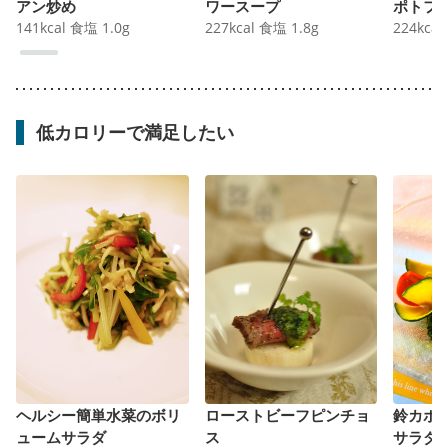
アン炒め
ワースープ
ポトフ
141
kcal
食塩
1.0
g
227
kcal
食塩
1.8
g
224
kcal
低カロリーで満足したい
ヘルシー簡単水菜のボリ
ローストビーフピンチョ
鈴カボ
ュームサラダ
ス
サラダ