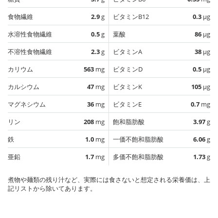
食物繊維
2.9
g
ビタミンB12
0.3
µg
水溶性食物繊維
0.5
g
葉酸
86
µg
不溶性食物繊維
2.3
g
ビタミンA
38
µg
カリウム
563
mg
ビタミンD
0.5
µg
カルシウム
47
mg
ビタミンK
105
µg
マグネシウム
36
mg
ビタミンE
0.7
mg
リン
208
mg
飽和脂肪酸
3.97
g
鉄
1.0
mg
一価不飽和脂肪酸
6.06
g
亜鉛
1.7
mg
多価不飽和脂肪酸
1.73
g
煮物や麺類の残り汁など、実際には食さないと想定される栄養価は、上
記リストから除いてあります。