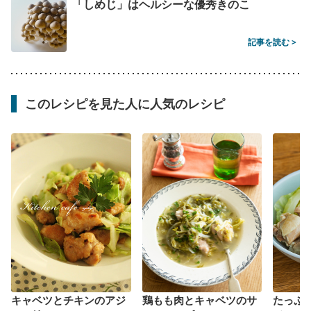
「しめじ」はヘルシーな優秀きのこ
記事を読む >
このレシピを見た人に人気のレシピ
キャベツとチキンのアジ
鶏もも肉とキャベツのサ
たっぷ