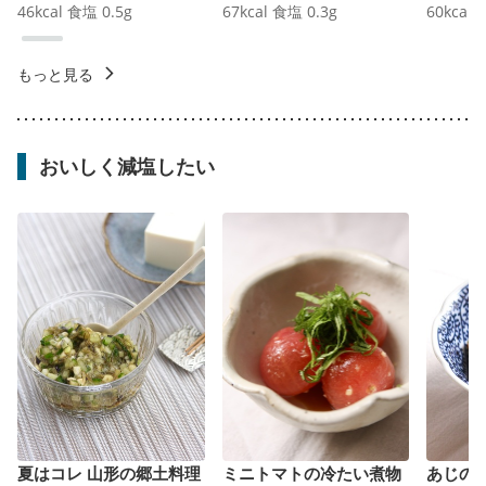
46
kcal
食塩
0.5
g
67
kcal
食塩
0.3
g
60
kcal
もっと見る
おいしく減塩したい
夏はコレ 山形の郷土料理
ミニトマトの冷たい煮物
あじの