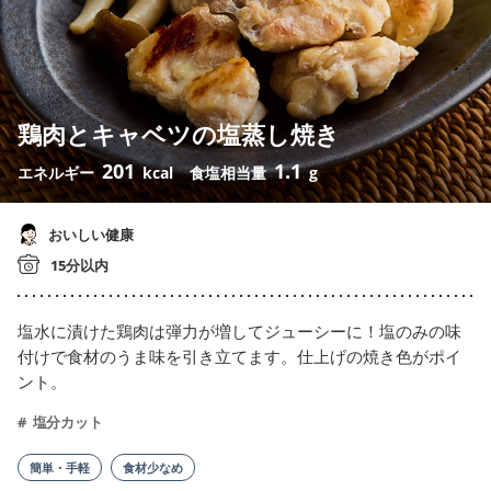
鶏肉とキャベツの塩蒸し焼き
201
1.1
エネルギー
kcal
食塩相当量
g
おいしい健康
15分以内
塩水に漬けた鶏肉は弾力が増してジューシーに！塩のみの味
付けで食材のうま味を引き立てます。仕上げの焼き色がポイ
ント。
塩分カット
簡単・手軽
食材少なめ