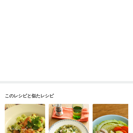
乾癬
フレイル（年齢に合わせた体作り）
低栄養予防
貧血対策
ニキビ・肌荒れ
妊活中
更年期
このレシピと似たレシピ