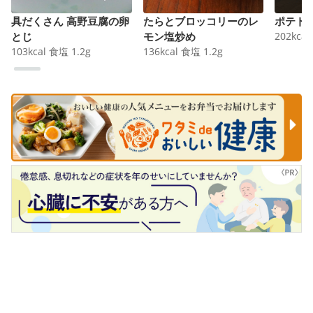
具だくさん 高野豆腐の卵
たらとブロッコリーのレ
ポテト
とじ
モン塩炒め
202
kcal
103
kcal
食塩
1.2
g
136
kcal
食塩
1.2
g