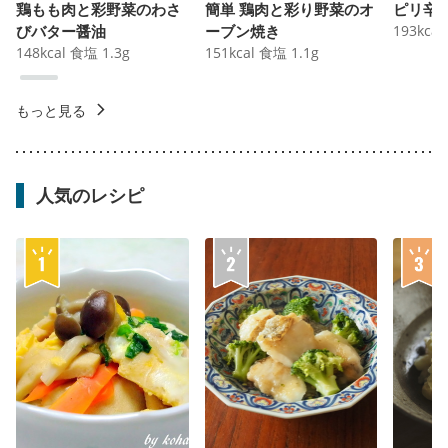
鶏もも肉と彩野菜のわさ
簡単 鶏肉と彩り野菜のオ
ピリ辛
びバター醤油
ーブン焼き
193
kcal
148
kcal
食塩
1.3
g
151
kcal
食塩
1.1
g
もっと見る
人気のレシピ