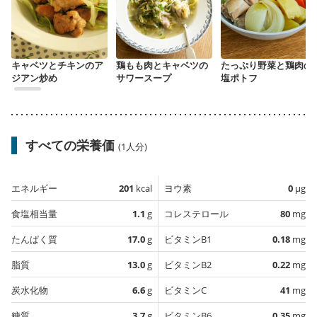
キャベツとチキンのア
鶏もも肉とキャベツの
たっぷり野菜と鶏肉の
ジアン炒め
サワースープ
塩ポトフ
すべての栄養価
(1人分)
エネルギー
201
kcal
ヨウ素
0
µg
食塩相当量
1.1
g
コレステロール
80
mg
たんぱく質
17.0
g
ビタミンB1
0.18
mg
脂質
13.0
g
ビタミンB2
0.22
mg
炭水化物
6.6
g
ビタミンC
41
mg
糖質
3.7
g
ビタミンB6
0.35
mg