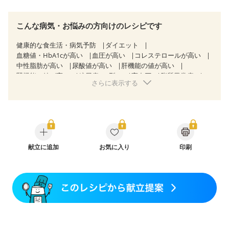
こんな病気・お悩みの方向けのレシピです
健康的な食生活・病気予防
ダイエット
血糖値・HbA1cが高い
血圧が高い
コレステロールが高い
中性脂肪が高い
尿酸値が高い
肝機能の値が高い
腎機能の値が高い
糖尿病（2型）
高血圧
脂質異常症
さらに表示する
高尿酸血症（痛風）
胆石症
非アルコール性脂肪肝
痔
慢性便秘症
過敏性腸症候群（IBS）
睡眠時無呼吸症候群
糖尿病性腎症（第１期）
糖尿病性腎症（第２期）
糖尿病性腎症（第３期）
CKD（ステージ１）
CKD（ステージ２）
CKD（ステージ３a）
乳がん（抗がん剤治療中）
乳がん（ホルモン療法中）
乳がん（放射線治療中）
献立に追加
お気に入り
印刷
乳がん治療を終えた方・経過観察中の方など
飲み込みにくい
食欲がない
妊娠中(初期)
妊婦健診・体重増加が気になる（初期）
妊婦健診・血圧が気になる（初期）
妊婦健診・血糖値が気になる（初期）
妊娠高血圧(中期)
妊娠糖尿病(初期)
産後（母乳）
産後（混合栄養）
産後（ミルク）
骨折
骨粗しょう症
関節リウマチ